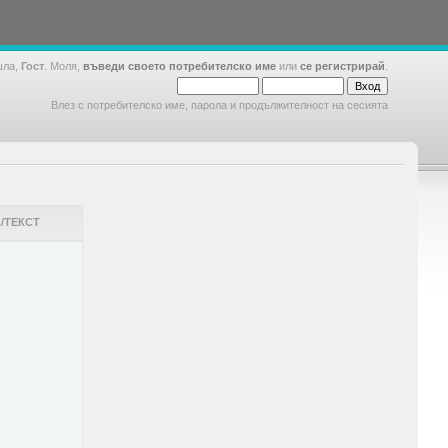
шла,
Гост
. Моля,
въведи своето потребителско име
или
се регистрирай
.
Влез с потребителско име, парола и продължителност на сесията
/ТЕКСТ