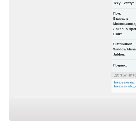
Текущ статус:
Пол:
Възраст:
Местонахожд
Локално Вре
Език:
Distribution:
Window Mana
Jabber:
Подпис:
ДОПЪЛНИТЕ
Показване на п
Показвай общи 