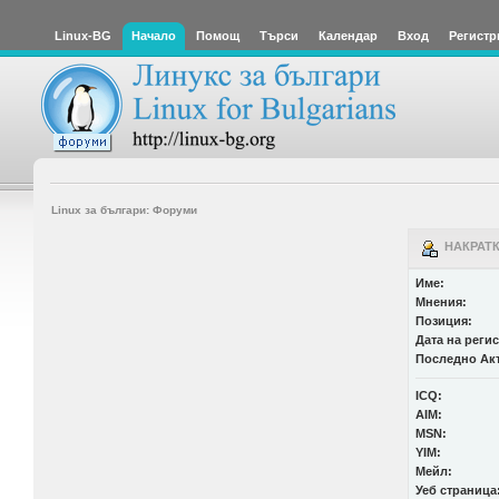
Linux-BG
Начало
Помощ
Търси
Календар
Вход
Регистр
Linux за българи: Форуми
НАКРАТК
Име:
Мнения:
Позиция:
Дата на реги
Последно Ак
ICQ:
AIM:
MSN:
YIM:
Мейл:
Уеб страница