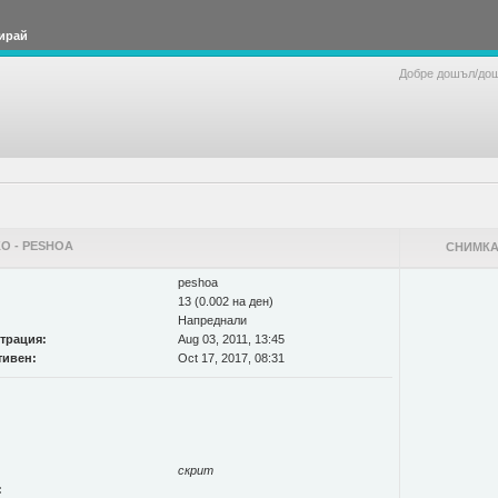
ирай
Добре дошъл/до
О - PESHOA
СНИМКА
peshoa
13 (0.002 на ден)
Напреднали
страция:
Aug 03, 2011, 13:45
тивен:
Oct 17, 2017, 08:31
скрит
: