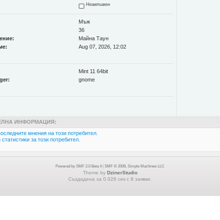
Неактивен
Мъж
36
ение:
Майна Таун
ме:
Aug 07, 2026, 12:02
Мint 11 64bit
ger:
gnome
ЛНА ИНФОРМАЦИЯ:
оследните мнения на този потребител.
статистики за този потребител.
Powered by SMF 2.0 Beta 4
|
SMF © 2006, Simple Machines LLC
Theme by
DzinerStudio
Създадена за 0.026 сек с 8 заявки.