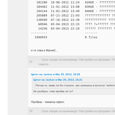
182180 10-06-2012 11:24 02HUE - ?????????
184462 11-01-2012 13:08 03HUE - ?????????
194144 11-01-2012 13:49 04HUE - ?????????
205889 07-21-2012 21:03 ?????????????? ?? ?
138509 07-16-2012 22:30 ???????????? ????
60946 03-04-2013 22:15 ???? ?+?????? ????
14256 03-04-2013 22:10 ?????? ???????? ??
--------- -------
1990933 8 files
е те това е Магия2...
Linux секция за начинаещи
/
Настройка на програми
/
R
14
главата...
Цитат на: laskov в Mar 25, 2013, 18:26
Цитат на: laskov в Mar 25, 2013, 16:21
Питам се, какво ли би станало, ако напишеш в конзола "setfont
Не разбрах, това пробва ли го?
Пробвах - никакъв ефект.
15
Linux секция за начинаещи
/
Настройка на програми
/
R