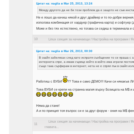
Цитат на: naglia в Mar 25, 2013, 13:24
Между другото да не би този проблем да е защото не съм инст
Не е лошо да качиш някой и друг драйвер и то по-добре верния.
използва комбинация от хардуер (графична карта) и софтуер (др
Може и без тях естествено, но тогава си седиш в терминала и
10
Linux секция за начинаещи
/
Настройка на програми
/
R
Цитат на: naglia в Mar 26, 2013, 00:30
В скайп забелязах след като испратя съобщение то се праша с з
интернета спре, а имам сървър който в който има играчи постоя
също така сърфирам в интернет, нета не е спрял пък в скайп изл
Работиш с ВУБИ
?? Това е само ДЕМО!!! Качи си някакъв Л
Това ВУБИ се крепи на странна магия върху Бозицата на М$ и 
Няма да стане!
А и по принцип тоя въпрос си е за друг форум - ония на М$ фе
Linux секция за начинаещи
/
Настройка на програми
/
R
11
главата...