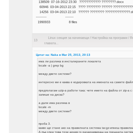
138509 07-16-2012 23:30 ???????????? ????????.docx
60946 03-04-2013 22:15 ???? ???????? ?????? ???????????
14256 03-04-2013 22:10 ?????? ???????? ??????????????.d
--------- -------
1990933 8 files
Linux секция за начинаещи
/
Настройка на програми
/
R
13
главата...
Цитат на: Naka в Mar 25, 2013, 20:13
има ли разлика в инсталираните локалета
locale -a | grep bg
между двете системи?
интересно ми е каква е кодировката на имената на самите файло
предполагам uzip-а работи така: чете името на файла от zip-a с к
запише на диска?
а дали има разлика в
locale -m
между двете системи?
проба 3.
какво ще стане ако на правилната система tar.gz-ипнеш правилн
А пък след това този архив го разархивираш на грешната систе