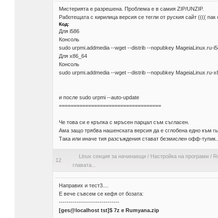
Мистерията е разрешена. Проблема е в самия ZIP/UNZIP.
Работещата с кирилица версия се тегли от руския сайт (((( пак 
Код:
Для i586
Консоль
sudo urpmi.addmedia --wget --distrib --nopubkey MageiaLinux.ru-i5
Для x86_64
Консоль
sudo urpmi.addmedia --wget --distrib --nopubkey MageiaLinux.ru-x
и после sudo urpmi --auto-update
===================================
Че това си е кръпка с мръсен парцал съм съгласен.
Ама защо трябва нашенската версия да е сглобена едно към гь
Така или иначе тия разсъждения стават безмислен офф-тупик..
Linux секция за начинаещи
/
Настройка на програми
/
R
12
главата...
Направих и тест3....
Е вече съвсем се кефя от бозата:
-------------------------------
[ges@localhost tst]$ 7z e Rumyana.zip