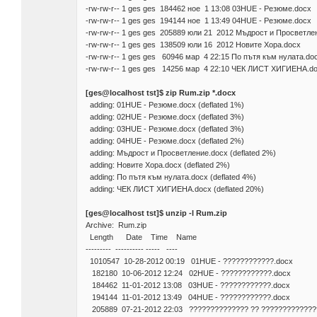
-rw-rw-r-- 1 ges ges 184462 ное 1 13:08 03HUE - Резюме.docx
-rw-rw-r-- 1 ges ges 194144 ное 1 13:49 04HUE - Резюме.docx
-rw-rw-r-- 1 ges ges 205889 юли 21 2012 Мъдрост и Просветле
-rw-rw-r-- 1 ges ges 138509 юли 16 2012 Новите Хора.docx
-rw-rw-r-- 1 ges ges 60946 мар 4 22:15 По пътя към нулата.do
-rw-rw-r-- 1 ges ges 14256 мар 4 22:10 ЧЕК ЛИСТ ХИГИЕНА.d
[ges@localhost tst]$ zip Rum.zip *.docx
adding: 01HUE - Резюме.docx (deflated 1%)
adding: 02HUE - Резюме.docx (deflated 3%)
adding: 03HUE - Резюме.docx (deflated 3%)
adding: 04HUE - Резюме.docx (deflated 2%)
adding: Мъдрост и Просветление.docx (deflated 2%)
adding: Новите Хора.docx (deflated 2%)
adding: По пътя към нулата.docx (deflated 4%)
adding: ЧЕК ЛИСТ ХИГИЕНА.docx (deflated 20%)
[ges@localhost tst]$ unzip -l Rum.zip
Archive: Rum.zip
Length Date Time Name
--------- ---------- ----- ----
1010547 10-28-2012 00:19 01HUE - ????????????.docx
182180 10-06-2012 12:24 02HUE - ????????????.docx
184462 11-01-2012 13:08 03HUE - ????????????.docx
194144 11-01-2012 13:49 04HUE - ????????????.docx
205889 07-21-2012 22:03 ?????????????? ?? ?????????????