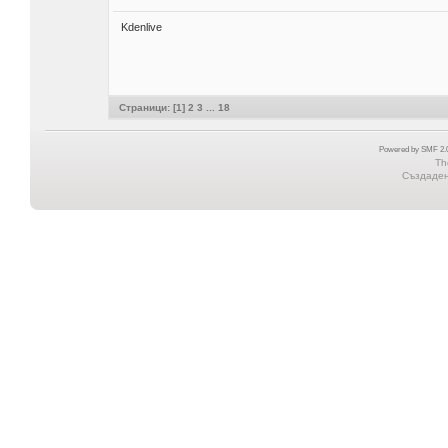
Kdenlive
Страници: [
1
]
2
3
...
18
Powered by SMF 2.0
Th
Създадена