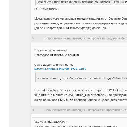
Здравейте,някой може ли да ми помогне да направя POINT TO
OFF: ама голям!
Може, ама много ми мирише на един кьрфишек от безумно богат
като няма какво да правим сме готови за една-две заплати да 
(да се събират данни от много "уреди") да бе - да....
5
Linux секция за начинаещи
/
Настройка на хардуер
/
Re:
Идеално си го написал!
Благодаря от името на всички!
Само да допълня относно:
Цитат на: Naka в May 08, 2013, 11:50
все още не мога да разбера каква е разликата между Offline_Un
Current_Pending_Sector е сектор който е открит от SMART като
не е отишъл в списъка със Offline_Uncorrectable (или при здрав
За да се накара SMART да провери наистина целия диск просто с
6
Linux секция за начинаещи
/
Настройка на програми
/
Re
Кой ти е DNS сървер?....
Разрешена ли е опцията DNS-а да се използва за WINS?