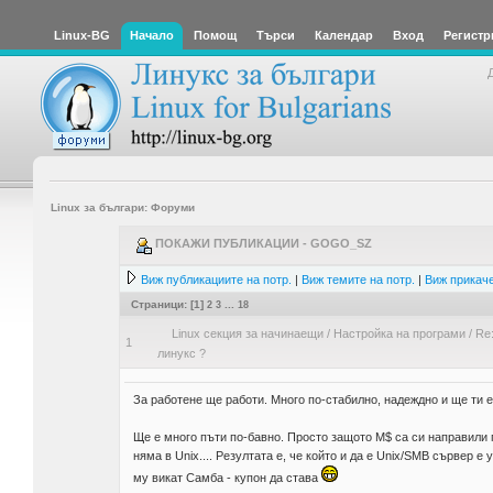
Linux-BG
Начало
Помощ
Търси
Календар
Вход
Регистр
Linux за българи: Форуми
ПОКАЖИ ПУБЛИКАЦИИ - GOGO_SZ
Виж публикациите на потр.
|
Виж темите на потр.
|
Виж прикаче
Страници: [
1
]
2
3
...
18
Linux секция за начинаещи
/
Настройка на програми
/
Re:
1
линукс ?
За работене ще работи. Много по-стабилно, надеждно и ще ти е 
Ще е много пъти по-бавно. Просто защото М$ са си направили пр
няма в Unix.... Резултата е, че който и да е Unix/SMB сървер 
му викат Самба - купон да става