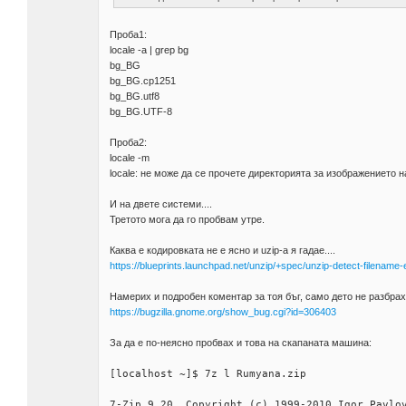
Проба1:
locale -a | grep bg
bg_BG
bg_BG.cp1251
bg_BG.utf8
bg_BG.UTF-8
Проба2:
locale -m
locale: не може да се прочете директорията за изображението н
И на двете системи....
Третото мога да го пробвам утре.
Каква е кодировката не е ясно и uzip-а я гадае....
https://blueprints.launchpad.net/unzip/+spec/unzip-detect-filename
Намерих и подробен коментар за тоя бъг, само дето не разбрах
https://bugzilla.gnome.org/show_bug.cgi?id=306403
За да е по-неясно пробвах и това на скапаната машина:
[localhost ~]$ 7z l Rumyana.zip
7-Zip 9.20 Copyright (c) 1999-2010 Igor Pavlo