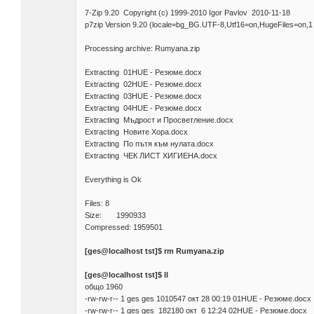
7-Zip 9.20 Copyright (c) 1999-2010 Igor Pavlov 2010-11-18
p7zip Version 9.20 (locale=bg_BG.UTF-8,Utf16=on,HugeFiles=on,
Processing archive: Rumyana.zip
Extracting 01HUE - Резюме.docx
Extracting 02HUE - Резюме.docx
Extracting 03HUE - Резюме.docx
Extracting 04HUE - Резюме.docx
Extracting Мъдрост и Просветление.docx
Extracting Новите Хора.docx
Extracting По пътя към нулата.docx
Extracting ЧЕК ЛИСТ ХИГИЕНА.docx
Everything is Ok
Files: 8
Size: 1990933
Compressed: 1959501
[ges@localhost tst]$ rm Rumyana.zip
[ges@localhost tst]$ ll
общо 1960
-rw-rw-r-- 1 ges ges 1010547 окт 28 00:19 01HUE - Резюме.docx
-rw-rw-r-- 1 ges ges 182180 окт 6 12:24 02HUE - Резюме.docx