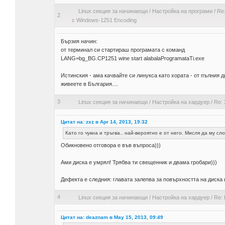
Linux секция за начинаещи
/
Настройка на програми
/
Re
2
с Windows-1251 Encoding
Бързия начин:
от терминал си стартираш програмата с команд
LANG=bg_BG.CP1251 wine start alabalaProgramataTi.exe
Истинския - ама качвайте си линукса като хората - от пълния 
живеете в България....
3
Linux секция за начинаещи
/
Настройка на хардуер
/
Re: 
Цитат на: zxz в Apr 14, 2013, 19:32
Като го чукна и тръгва.. най-вероятно е от него. Мисля да му с
Обикновено отговора е във въпроса)))
Ами диска е умрял! Трябва ти свещенник и двама гробари)))
Дефекта е следния: главата залепва за повърхността на диска и 
4
Linux секция за начинаещи
/
Настройка на хардуер
/
Re:
Цитат на: deaznam в May 15, 2013, 09:49