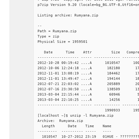
p7zip Version 9.20 (locale=bg_BG.UTF-8,Utf16=o
Listing archive: Rumyana.zip
--
Path = Rumyana.zip
Type = zip
Physical Size = 1959501
Date Time Attr Size Compress
------------------- ----- ------------ -------
2012-10-28 00:19:42 ....A 1010547 10046
2012-10-06 12:24:18 ....A 182180 17727
2012-11-01 13:08:19 ....A 184462 17936
2012-11-01 13:49:47 ....A 194144 18969
2012-07-21 22:03:02 ....A 205889 201693
2012-07-16 23:30:50 ....A 138509 1356
2013-03-04 22:15:44 ....A 60946 58307
2013-03-04 22:10:25 ....A 14256 11441
------------------- ----- ------------ -------
1990933 1958091 8 file
[localhost ~]$ unzip -l Rumyana.zip
Archive: Rumyana.zip
Length Date Time Name
--------- ---------- ----- ----
1010547 10-27-2012 23:19 01HUE - ?????????