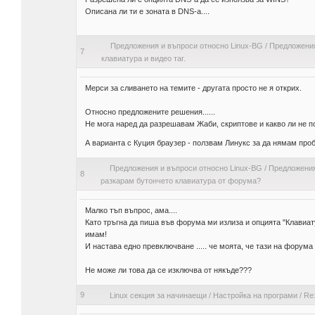
Описана ли ти е зоната в DNS-a....
Предложения и въпроси относно Linux-BG
/
Предложения
7
клавиатура и видео таг.
Мерси за сливането на темите - другата просто не я открих.
Относно предложените решения......
Не мога наред да разрешавам Жаби, скриптове и какво ли не по
А варианта с Куция браузер - ползвам Линукс за да нямам про
Предложения и въпроси относно Linux-BG
/
Предложения
8
разкарам бутончето клавиатура от форума?
Малко тъп въпрос, ама....
Като тръгна да пиша във форума ми излиза и опцията "Клавиатур
имам!
И настава едно превключване ..... че моята, че тази на форума че
Не може ли това да се изключва от някъде???
9
Linux секция за начинаещи
/
Настройка на програми
/
Re: