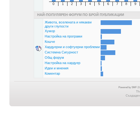
0
1
2
3
4
5
6
7
8
9
НАЙ-ПОПУЛЯРЕН ФОРУМ ПО БРОЙ ПУБЛИКАЦИИ
Живота, вселената и някакви
други глупости
Хумор
Настройка на програми
Кошче
Хардуерни и софтуерни проблеми
Системна Сигурност
Общ форум
Настройка на хардуер
Идеи и мнения
Коментар
Powered by SMF 2.0
Th
Създадена