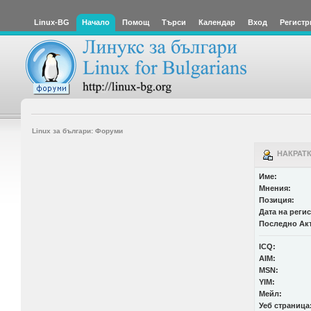
Linux-BG
Начало
Помощ
Търси
Календар
Вход
Регистр
Linux за българи: Форуми
НАКРАТК
Име:
Мнения:
Позиция:
Дата на реги
Последно Ак
ICQ:
AIM:
MSN:
YIM:
Мейл:
Уеб страница