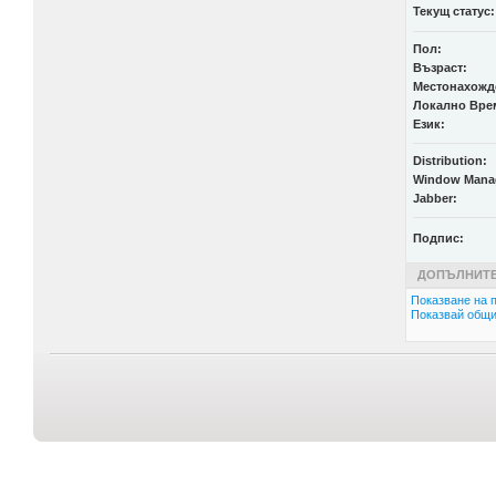
Текущ статус:
Пол:
Възраст:
Местонахожд
Локално Вре
Език:
Distribution:
Window Mana
Jabber:
Подпис:
ДОПЪЛНИТЕ
Показване на п
Показвай общи 