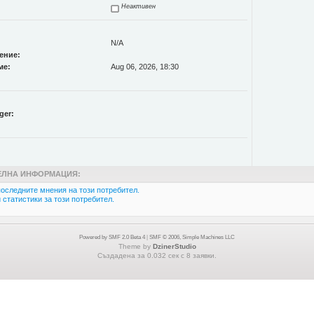
Неактивен
N/A
ение:
ме:
Aug 06, 2026, 18:30
ger:
ЛНА ИНФОРМАЦИЯ:
оследните мнения на този потребител.
статистики за този потребител.
Powered by SMF 2.0 Beta 4
|
SMF © 2006, Simple Machines LLC
Theme by
DzinerStudio
Създадена за 0.032 сек с 8 заявки.