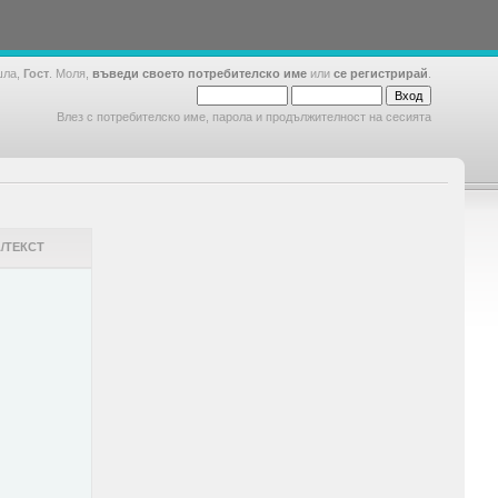
шла,
Гост
. Моля,
въведи своето потребителско име
или
се регистрирай
.
Влез с потребителско име, парола и продължителност на сесията
/ТЕКСТ