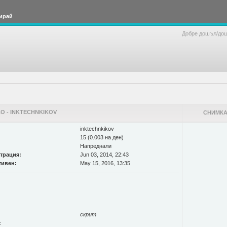
ирай
Добре дошъл/до
О - INKTECHNKIKOV
СНИМКА
inktechnkikov
15 (0.003 на ден)
Напреднали
страция:
Jun 03, 2014, 22:43
тивен:
May 15, 2016, 13:35
скрит
: