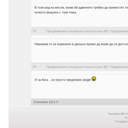
В този ред на мисли, може би админите трябва да преместят те
колкото форума с тази тема.
14
Предложения и въпроси относно Linux-BG
/
Предложени
Намирам го за нормално в днешно време да може да се достъп
15
Предложения и въпроси относно Linux-BG
/
Предложени
И за бога .. аз просто предложих plugin
Страници: [
1
]
2
3
Powered by SMF 2.0
Th
Създадена