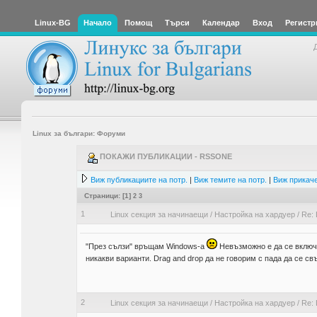
Linux-BG
Начало
Помощ
Търси
Календар
Вход
Регистр
Linux за българи: Форуми
ПОКАЖИ ПУБЛИКАЦИИ - RSSONE
Виж публикациите на потр.
|
Виж темите на потр.
|
Виж прикаче
Страници: [
1
]
2
3
1
Linux секция за начинаещи
/
Настройка на хардуер
/
Re: 
"През сълзи" връщам Windows-a
Невъзможно е да се включв
никакви варианти. Drag and drop да не говорим с пада да се св
2
Linux секция за начинаещи
/
Настройка на хардуер
/
Re: 