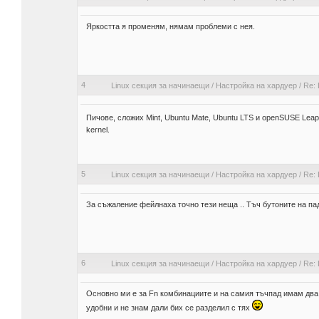
Яркостта я променям, нямам проблеми с нея.
4
Linux секция за начинаещи
/
Настройка на хардуер
/
Re: 
Пичове, сложих Mint, Ubuntu Mate, Ubuntu LTS и openSUSE Leap
kernel.
5
Linux секция за начинаещи
/
Настройка на хардуер
/
Re: 
За съжаление фейлнаха точно тези неща .. Тъч бутоните на пада, 
6
Linux секция за начинаещи
/
Настройка на хардуер
/
Re: 
Основно ми е за Fn комбинациите и на самия тъчпад имам два т
удобни и не знам дали бих се разделил с тях