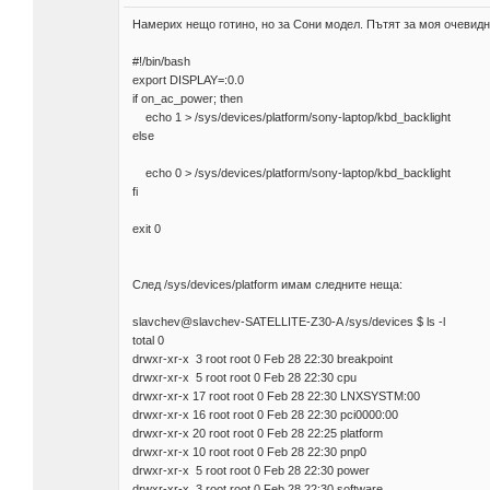
Намерих нещо готино, но за Сони модел. Пътят за моя очевидн
#!/bin/bash
export DISPLAY=:0.0
if on_ac_power; then
echo 1 > /sys/devices/platform/sony-laptop/kbd_backlight
else
echo 0 > /sys/devices/platform/sony-laptop/kbd_backlight
fi
exit 0
След /sys/devices/platform имам следните неща:
slavchev@slavchev-SATELLITE-Z30-A /sys/devices $ ls -l
total 0
drwxr-xr-x 3 root root 0 Feb 28 22:30 breakpoint
drwxr-xr-x 5 root root 0 Feb 28 22:30 cpu
drwxr-xr-x 17 root root 0 Feb 28 22:30 LNXSYSTM:00
drwxr-xr-x 16 root root 0 Feb 28 22:30 pci0000:00
drwxr-xr-x 20 root root 0 Feb 28 22:25 platform
drwxr-xr-x 10 root root 0 Feb 28 22:30 pnp0
drwxr-xr-x 5 root root 0 Feb 28 22:30 power
drwxr-xr-x 3 root root 0 Feb 28 22:30 software