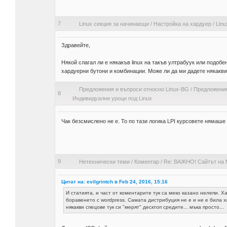
7
Linux секция за начинаещи
/
Настройка на хардуер
/
Linu
Здравейте,
Някой слагал ли е някакъв linux на такъв ултрабуук или подоб
хардуерни бутони и комбинации. Може ли да ми дадете някакви
Предложения и въпроси относно Linux-BG
/
Предложения
8
Индивидуални уроци под Linux
Чак безсмислено не е. То по тази логика LPI курсовете нямаше
9
Нетехнически теми
/
Коментар
/
Re: ВАЖНО! Сайтът на Mi
Цитат на: evilgrintch в Feb 24, 2016, 15:16
И статията, и част от коментарите тук са меко казано нелепи. Х
боравенето с wordpress. Самата дистрибуция не е и не е била ха
някакви спецове тук си "мерят" десктоп средите... мъка просто...