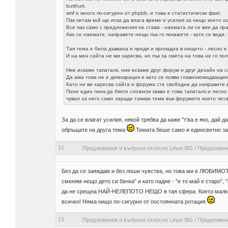
butthurt.
smf е много по-сигурен от phpbb, и това е статистически факт.
Пак питам кой ще иска да влага време и усилия за нещо което 
Все пак само с предложения не става - наемата ли се вие да пр
Ако се наемате, направете нещо пък го покажете - като се види,
Тая тема е била дъвкана и преди и пропадна в нищото - лесно е
И на мен сайта не ми харесва, но пък за смета на това не го по
Ние искаме тапаталк, ние искаме друг форум и друг дизайн на с
Да ама това не е демокрация и като се появи главнокомадващия
Като не ви харесва сайта и форума сте свободни да направите 
Поне един линк да бяхте сложили какво е това тапаталк и лесно 
чувал за него само заради такива теми във форумите които чета
За да се влагат усилия, някой трябва да каже "т'ва е яко, дай д
обръщате на друга тема
Темата беше само и единсветно за 
12
Предложения и въпроси относно Linux-BG
/
Предложени
Без да се заяждам и без лоши чувства, но това ми е ЛЮБИМОТ
сменям нещо дето си бачка" и като падне - "е то май е старо",
да не срещна НАЙ-НЕЛЕПОТО НЕЩО в тая сфера. Което мал
всичко! Няма нищо по-сигурно от постоянната ротация
13
Предложения и въпроси относно Linux-BG
/
Предложени