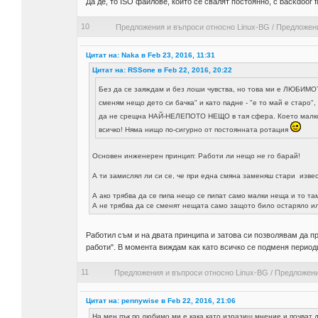
Да де, то ISO файлове, които се свалят постоянно, с backdoor f
10
Предложения и въпроси относно Linux-BG
/
Предложени
Цитат на: Naka в Feb 23, 2016, 11:31
Цитат на: RSSone в Feb 22, 2016, 20:22
Без да се заяждам и без лоши чувства, но това ми е ЛЮБИМОТ
сменям нещо дето си бачка" и като падне - "е то май е старо"
да не срещна НАЙ-НЕЛЕПОТО НЕЩО в тая сфера. Което мал
всичко! Няма нищо по-сигурно от постоянната ротация
Основен инженерен принцип: Работи ли нещо не го барай!
А ти замислял ли си се, че при една смяна заменяш стари изве
А ако трябва да се пипа нещо се пипат само малки неща и то та
А не трябва да се сменят нещата само защото било остаряло
Работил съм и на двата принципа и затова си позволявам да пра
работи". В момента виждам как като всичко се подменя периоди
11
Предложения и въпроси относно Linux-BG
/
Предложени
Цитат на: pennywise в Feb 22, 2016, 21:06
На мен пък по любимо ми е кака като изразиш мнение и почват д