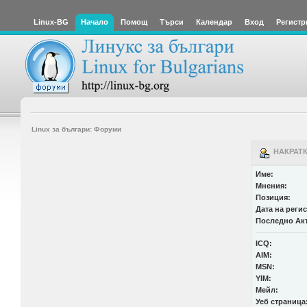
Linux-BG
Начало
Помощ
Търси
Календар
Вход
Регистр
Linux за българи: Форуми
НАКРАТК
Име:
Мнения:
Позиция:
Дата на реги
Последно Ак
ICQ:
AIM:
MSN:
YIM:
Мейл:
Уеб страница