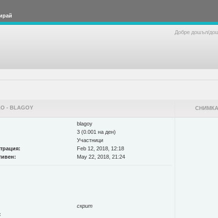
ирай
Добре дошъл/до
О - BLAGOY
СНИМКА
blagoy
3 (0.001 на ден)
Участници
страция:
Feb 12, 2018, 12:18
тивен:
May 22, 2018, 21:24
скрит
: