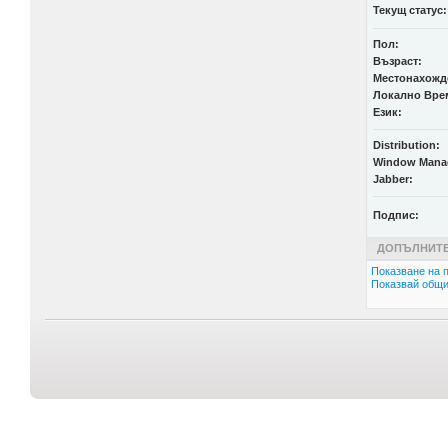
Текущ статус:
Пол:
Възраст:
Местонахожд
Локално Вре
Език:
Distribution:
Window Mana
Jabber:
Подпис:
ДОПЪЛНИТЕ
Показване на п
Показвай общи 