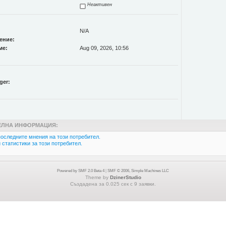
Неактивен
N/A
ение:
ме:
Aug 09, 2026, 10:56
ger:
ЛНА ИНФОРМАЦИЯ:
оследните мнения на този потребител.
статистики за този потребител.
Powered by SMF 2.0 Beta 4
|
SMF © 2006, Simple Machines LLC
Theme by
DzinerStudio
Създадена за 0.025 сек с 9 заявки.