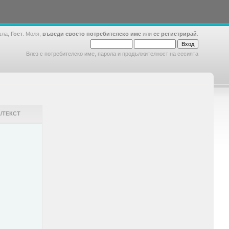
шла,
Гост
. Моля,
въведи своето потребителско име
или
се регистрирай
.
Влез с потребителско име, парола и продължителност на сесията
/ТЕКСТ