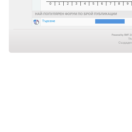
0
1
2
3
4
5
6
7
8
9
НАЙ-ПОПУЛЯРЕН ФОРУМ ПО БРОЙ ПУБЛИКАЦИИ
Търсене
Powered by SMF 2.0
Th
Създадена