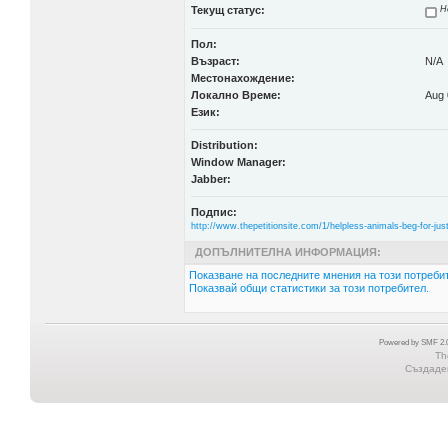
Текущ статус:
Н
Пол:
Възраст:
N/A
Местонахождение:
Локално Време:
Aug 
Език:
Distribution:
Window Manager:
Jabber:
Подпис:
http://www.thepetitionsite.com/1/helpless-animals-beg-for-jus
ДОПЪЛНИТЕЛНА ИНФОРМАЦИЯ:
Показване на последните мнения на този потребит
Показвай общи статистики за този потребител.
Powered by SMF 2.0
Th
Създаден