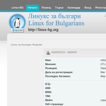
Linux-BG
Начало
Помощ
Търси
Календар
Вход
Регистр
Linux за българи: Форуми
НАКРАТКО - M0RPH
Име:
m0r
Мнения:
271 
Позиция:
Нап
Дата на регистрация:
Mar 
Последно Активен:
May 
ICQ:
AIM:
MSN:
YIM:
Мейл:
скр
Уеб страница: