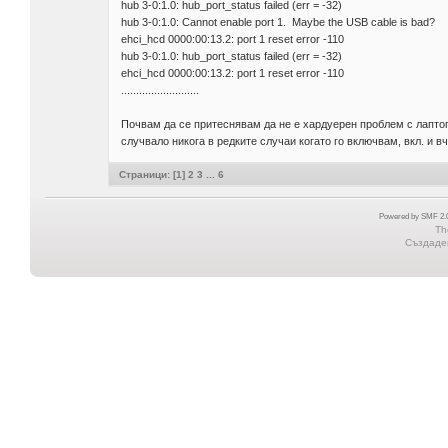
hub 3-0:1.0: hub_port_status failed (err = -32)
hub 3-0:1.0: Cannot enable port 1. Maybe the USB cable is bad?
ehci_hcd 0000:00:13.2: port 1 reset error -110
hub 3-0:1.0: hub_port_status failed (err = -32)
ehci_hcd 0000:00:13.2: port 1 reset error -110
..........................
Почвам да се притеснявам да не е хардуерен проблем с лаптопа
случвало никога в редките случаи когато го включвам, вкл. и в
Страници: [
1
]
2
3
...
6
Powered by SMF 2.0
Th
Създаден