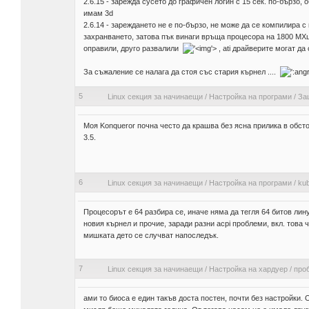
2.6.15 - зарежда сусето до графичен логин с 15 сек. по-бързо, 
имам 3d
2.6.14 - зареждането не е по-бързо, не може да се компилира с
захранването, затова пък винаги връща процесора на 1800 МХц, 
оправили, друго развалили
'>
, ati драйверите могат да 
За съжаление се налага да стоя със стария кърнел ....
5
Linux секция за начинаещи
/
Настройка на програми
/
За
Моя Konqueror почна често да крашва без ясна прилика в обсто
3.5.
6
Linux секция за начинаещи
/
Настройка на програми
/
ku
Процесорът е 64 разбира се, иначе няма да тегля 64 битов лин
новия кърнел и прочие, заради разни acpi проблеми, вкл. това 
мишката дето се случват напоследък.
7
Linux секция за начинаещи
/
Настройка на хардуер
/
про
ами то биоса е един такъв доста постен, почти без настройки.