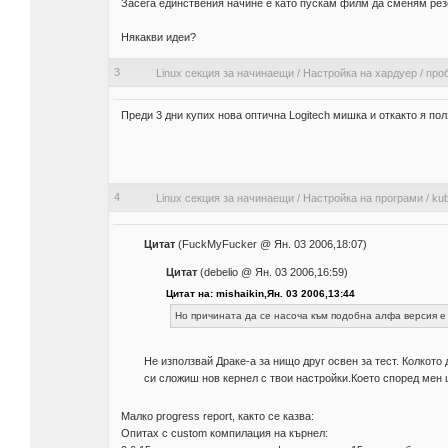
Засега единствения начине е като пускам филм да сменям резо
Някакви идеи?
3
Linux секция за начинаещи
/
Настройка на хардуер
/
про
Преди 3 дни купих нова оптична Logitech мишка и откакто я по
4
Linux секция за начинаещи
/
Настройка на програми
/
ku
Цитат
(FuckMyFucker @ Ян. 03 2006,18:07)
Цитат
(debelio @ Ян. 03 2006,16:59)
Цитат на: mishaikin,Ян. 03 2006,13:44
Но причината да се насоча към подобна алфа версия е ч
Не използвай Драке-а за нищо друг освен за тест. Колкото
си сложиш нов кернел с твои настройки.Което според мен щ
Малко progress report, както се казва:
Опитах с custom компилация на кърнел: