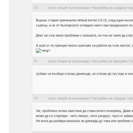
10
Linux секция за начинаещи
/
Настройка на хардуер
/
пр
Върнах стария оригинален default kernel 2.6.13, след едни експ
сървър, а не от българското огледало както при предишните пъ
Днес не съм имал проблеми с мишката, но пък не смея да сл
А acpi-ът по принцип много шантаво си работи на този лаптоп,
'>
11
Linux секция за начинаещи
/
Настройка на програми
/
Da
хубаво че въобще стигаш донякъде, аз стигам до тук още в на
12
Linux секция за начинаещи
/
Настройка на хардуер
/
пр
Хм, проблема почва наистина да става много изнервящ. Даже и
може да се стартира - нито линукс, нито уиндоус, просто забив
Не мога да разбера мишката ли довежда до това или проблем с