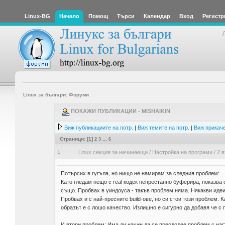
Linux-BG
Начало
Помощ
Търси
Календар
Вход
Регистр
Linux за българи: Форуми
ПОКАЖИ ПУБЛИКАЦИИ - MISHAIKIN
Виж публикациите на потр.
|
Виж темите на потр.
|
Виж прикаче
Страници: [
1
]
2
3
...
6
1
Linux секция за начинаещи
/
Настройка на програми
/
2 
Потърсих в гугъла, но нищо не намирам за следния проблем:
Като гледам нещо с real кодек непрестанно буферира, показва о
също. Пробвах в уиндоуса - такъв проблем няма. Някакви идеи
Пробвах и с най-пресните build-ове, но си стои този проблем.
образът е с лошо качество. Излишно е сигурно да добавя че с п
И втори проблем: Има ли начин да се преодолее проблем с нагъл