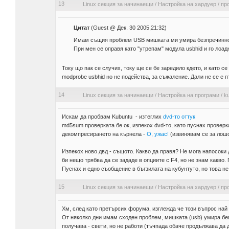
13
Linux секция за начинаещи
/
Настройка на хардуер
/
пр
Цитат
(Guest @ Дек. 30 2005,21:32)
Имам същия проблем USB мишката ми умира безпречинно
При мен се оправя като "утрепам" модула usbhid и го лоад
Току що пак се случих, току ще се бе заредило кдето, и като с
modprobe usbhid но не подейства, за съжаление. Дали не се е 
14
Linux секция за начинаещи
/
Настройка на програми
/
k
Искам да пробвам Kubuntu - изтеглих
dvd-то оттук
md5sum проверката бе ок, изпекох dvd-то, като пуснах проверка
декомпресирането на кърнела -
О, ужас!
(извинявам се за лошо
Изпекох ново двд - същото. Какво да правя? Не мога напосоки
би нещо трябва да се зададе в опциите с F4, но не знам какво.
Пуснах и едно съобщение в бъгзилата на кубунтуто, но това н
15
Linux секция за начинаещи
/
Настройка на хардуер
/
пр
Хм, след като претърсих форума, изглежда че този въпрос най 
От няколко дни имам сходен проблем, мишката (usb) умира беп
получава - свети, но не работи (тъчпада обаче продължава да 