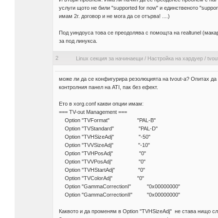
услуги щото не били "supported for now" и единственото "suppo
имам 2г. договор и не мога да се отърва! ....)
Под уиндоуса това се преодолява с помощта на realtunel (мака
за под линукса.
2
Linux секция за начинаещи
/
Настройка на хардуер
/
tvou
може ли да се конфигурира резолюцията на tvout-а? Опитах да 
контролния панел на ATI, пак без ефект.
Ето в xorg.conf какви опции имам:
=== TV-out Management ===
Option "TVFormat" "PAL-B"
Option "TVStandard" "PAL-D"
Option "TVHSizeAdj" "-50"
Option "TVVSizeAdj" "-10"
Option "TVHPosAdj" "0"
Option "TVVPosAdj" "0"
Option "TVHStartAdj" "0"
Option "TVColorAdj" "0"
Option "GammaCorrectionI" "0x00000000"
Option "GammaCorrectionII" "0x00000000"
Каквото и да променям в Option "TVHSizeAdj" не става нищо сле