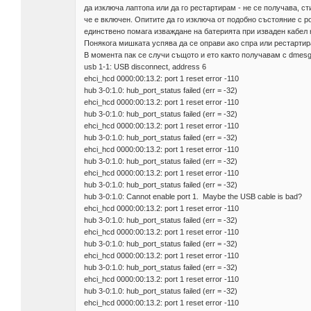
да изключа лаптопа или да го рестартирам - не се получава, с
че е включен. Опитите да го изключа от подобно състояние с p
единствено помага изваждане на батерията при изваден кабел н
Понякога мишката успява да се оправи ако спра или рестартира
В момента пак се случи същото и ето както получавам с dmesg
usb 1-1: USB disconnect, address 6
ehci_hcd 0000:00:13.2: port 1 reset error -110
hub 3-0:1.0: hub_port_status failed (err = -32)
ehci_hcd 0000:00:13.2: port 1 reset error -110
hub 3-0:1.0: hub_port_status failed (err = -32)
ehci_hcd 0000:00:13.2: port 1 reset error -110
hub 3-0:1.0: hub_port_status failed (err = -32)
ehci_hcd 0000:00:13.2: port 1 reset error -110
hub 3-0:1.0: hub_port_status failed (err = -32)
ehci_hcd 0000:00:13.2: port 1 reset error -110
hub 3-0:1.0: hub_port_status failed (err = -32)
hub 3-0:1.0: Cannot enable port 1. Maybe the USB cable is bad?
ehci_hcd 0000:00:13.2: port 1 reset error -110
hub 3-0:1.0: hub_port_status failed (err = -32)
ehci_hcd 0000:00:13.2: port 1 reset error -110
hub 3-0:1.0: hub_port_status failed (err = -32)
ehci_hcd 0000:00:13.2: port 1 reset error -110
hub 3-0:1.0: hub_port_status failed (err = -32)
ehci_hcd 0000:00:13.2: port 1 reset error -110
hub 3-0:1.0: hub_port_status failed (err = -32)
ehci_hcd 0000:00:13.2: port 1 reset error -110