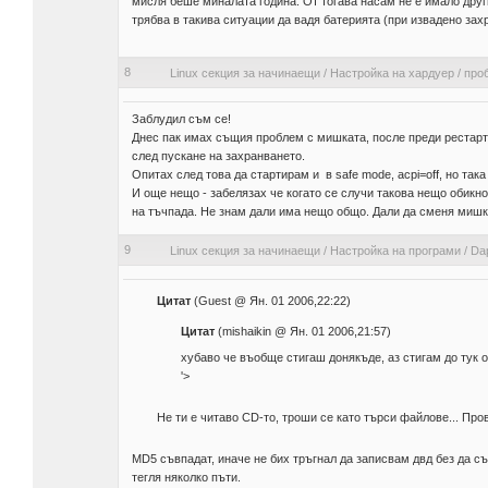
мисля беше миналата година. От тогава насам не е имало други
трябва в такива ситуации да вадя батерията (при извадено зах
8
Linux секция за начинаещи
/
Настройка на хардуер
/
про
Заблудил съм се!
Днес пак имах същия проблем с мишката, после преди рестарт
след пускане на захранването.
Опитах след това да стартирам и в safe mode, acpi=off, но та
И още нещо - забелязах че когато се случи такова нещо обикнов
на тъчпада. Не знам дали има нещо общо. Дали да сменя миш
9
Linux секция за начинаещи
/
Настройка на програми
/
Dap
Цитат
(Guest @ Ян. 01 2006,22:22)
Цитат
(mishaikin @ Ян. 01 2006,21:57)
хубаво че въобще стигаш донякъде, аз стигам до тук 
'>
Не ти е читаво CD-то, троши се като търси файлове... Пров
MD5 съвпадат, иначе не бих тръгнал да записвам двд без да съм 
тегля няколко пъти.