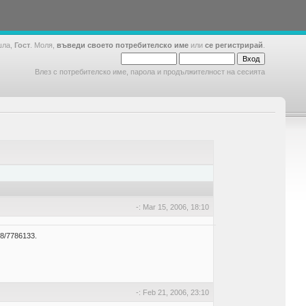
шла,
Гост
. Моля,
въведи своето потребителско име
или
се регистрирай
.
Влез с потребителско име, парола и продължителност на сесията
-: Mar 15, 2006, 18:10
88/7786133.
-: Feb 21, 2006, 23:10