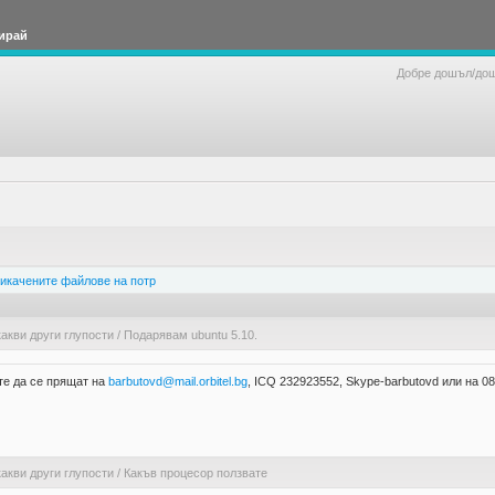
ирай
Добре дошъл/до
икачените файлове на потр
акви други глупости
/
Подарявам ubuntu 5.10.
ките да се прящат на
barbutovd@mail.orbitel.bg
, ICQ 232923552, Skype-barbutovd или на 0
акви други глупости
/
Какъв процесор ползвате