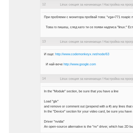
12
Linux секция за начинаещи
/
Настройка на прог
При проблеми с монитора пробвай това: "vga=771 noapic n
Това го пишеш, след като ти се появи надписа "linux:" Eс
13
Linux секция за начинаещи
/
Настройка на прог
И още:
http://www.codemonkeyx.net/node/63
И най-вече
http://www.google.com
14
Linux секция за начинаещи
/
Настройка на прог
In the "Module" section, be sure that you have a line
Load "glx"
and remove or comment out (prepend with a #) any lines that r
In the "Device" section for your video card, be sure you have 
Driver "nvidia"
An open-source alternative is the "nv" driver, which has 2D but