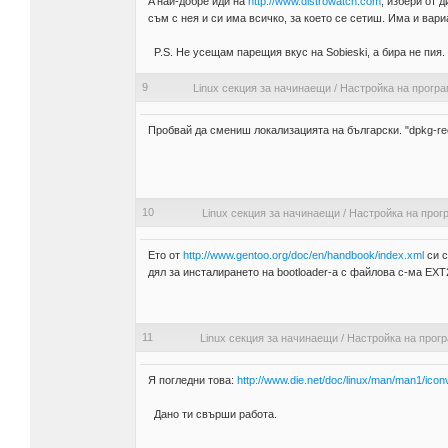
A най-добре иди на
http://www.distrowatch.com
, избери от 
съм с нея и си има всичко, за което се сетиш. Има и вари
P.S. Не усещам парещия вкус на Sobieski, а бира не пия.
9
Linux секция за начинаещи
/
Настройка на прогр
Пробвай да смениш локализацията на български. "dpkg-rec
10
Linux секция за начинаещи
/
Настройка на прог
Eто от
http://www.gentoo.org/doc/en/handbook/index.xml
си с
дял за инсталирането на bootloader-a с файлова с-ма EXT2
11
Linux секция за начинаещи
/
Настройка на прог
Я погледни това:
http://www.die.net/doc/linux/man/man1/iconv
Дано ти свърши работа.