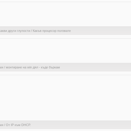
акви други глупости
/
Какъв процесор ползвате
ми
/
монтиране на win дял - къде бъркам
ми
/
От IP към DHCP.