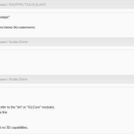
рами
/
KNOPPIX,TIULIX,SLAX!!!
olapic"
тествено без кавичките.
рами
/
Nvidia Driver
рами
/
Nvidia Driver
efer to the "dri" or "GLCore" modules.
a line
 no 3D capabilities.