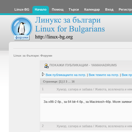
Linux-BG
Начало
Помощ
Търси
Календар
Вход
Регистр
Linux за българи: Форуми
ПОКАЖИ ПУБЛИКАЦИИ - YAMAHADRUMS
Виж публикациите на потр.
|
Виж темите на потр.
|
Виж пр
Страници: [
1
]
2
3
...
16
1
Хумор, сатира и забава
/
Живота, вселената и няк
За х86-2 бр., за 64 bit-4 бр., за Мacintosh-4бр. Моля заяв
2
Хумор, сатира и забава
/
Живота, вселената и няк