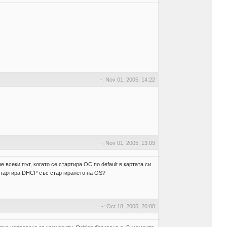
-: Nov 01, 2005, 14:22
-: Nov 01, 2005, 13:09
 всеки път, когато се стартира ОС по default в картата си
 стартира DHCP със стартирането на OS?
-: Oct 18, 2005, 20:08