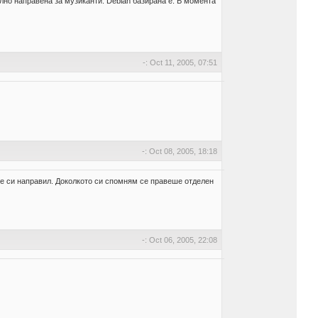
ално направена за музиканти. Debian базирана е. В момента
-: Oct 11, 2005, 07:51
-: Oct 08, 2005, 18:18
ове си направил. Доколкото си спомням се правеше отделен
-: Oct 06, 2005, 22:08