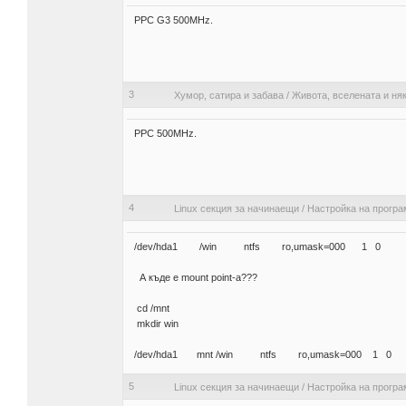
PPC G3 500MHz.
3
Хумор, сатира и забава
/
Живота, вселената и няк
PPC 500MHz.
4
Linux секция за начинаещи
/
Настройка на програ
/dev/hda1 /win ntfs ro,umask=000 1 0
А къде е mount point-a???
cd /mnt
mkdir win
/dev/hda1 mnt /win ntfs ro,umask=000 1 0
5
Linux секция за начинаещи
/
Настройка на програ