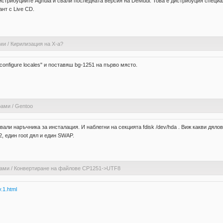
дистрибуциите Agnula и свали последната версия на DeMudi. Това е дистрибуция специ
ант с Live CD.
ами
/
Кирилизация на Х-а?
onfigure locales" и поставяш bg-1251 на първо място.
рами
/
Gentoo
вали наръчника за инсталация. И наблегни на секцията fdisk /dev/hda . Виж какви дял
, един root дял и един SWAP.
рами
/
Конвертиране на файлове CP1251->UTF8
.1.html