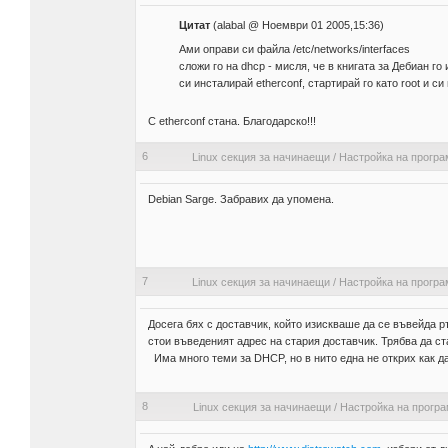
Цитат
(alabal @ Ноември 01 2005,15:36)
Ами оправи си файла /etc/networks/interfaces
сложи го на dhcp - мисля, че в книгата за Дебиан го
си инсталирай etherconf, стартирай го като root и си
C etherconf стана. Благодарско!!!
6
Linux секция за начинаещи
/
Настройка на програ
Debian Sarge. Забравих да упомена.
7
Linux секция за начинаещи
/
Настройка на програ
Досега бях с доставчик, който изискваше да се въвейда ръ
стои въведеният адрес на стария доставчик. Трябва да с
Има много теми за DHCP, но в нито една не открих как да
8
Linux секция за начинаещи
/
Настройка на прогр