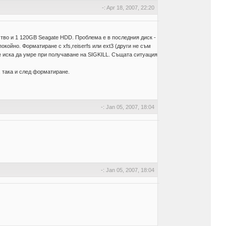
-: Apr 18, 2007, 22:20
ство и 1 120GB Seagate HDD. Проблема е в последния диск -
покойно. Форматиране с xfs,reiserfs или ext3 (други не съм
 не иска да умре при получаване на SIGKILL. Същата ситуация
, така и след форматиране.
-: Jan 05, 2007, 18:04
-: Jan 05, 2007, 18:04