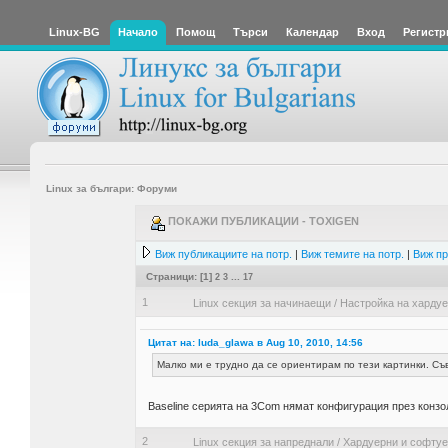
Linux-BG
Начало
Помощ
Търси
Календар
Вход
Регистр
Linux за българи: Форуми
ПОКАЖИ ПУБЛИКАЦИИ - TOXIGEN
Виж публикациите на потр.
|
Виж темите на потр.
|
Виж пр
Страници: [
1
]
2
3
...
17
1
Linux секция за начинаещи
/
Настройка на харду
Цитат на: luda_glawa в Aug 10, 2010, 14:56
Малко ми е трудно да се ориентирам по тези картинки. Съве
Baseline серията на 3Com нямат конфигурация през конзол
2
Linux секция за напреднали
/
Хардуерни и софту