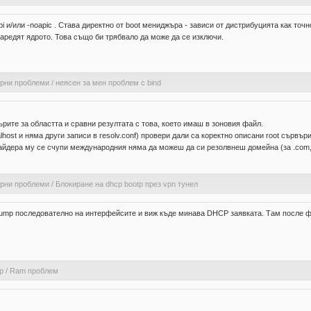
 и/или -noapic . Става директно от boot мениджъра - зависи от дистрибуцията как точно
заредят ядрото. Това също би трябвало да може да се изключи.
ерни проблеми
/
неясен за мен проблем с bind
рите за областта и сравни резултата с това, което имаш в зоновия файл.
calhost и няма други записи в resolv.conf) провери дали са коректно описани root сърв
вайдера му се счупи международния няма да можеш да си резолвнеш домейна (за .com, 
ерни проблеми
/
Блокиране на dhcp bootp през vpn тунел
pdump последователно на интерфейсите и виж къде минава DHCP заявката. Там после 
р
/
Ram проблем