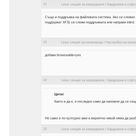
12
Linux секция за напреднали
/
Хардуерни и софт
Също и поддръжка на файловата система. Ако си сложил XF
поддържат XFS) си сложи поддръжката или направи initrd.
13
Linux секция за начинаещи
/
Настройка на прог
добави browseable=yes
14
Linux секция за напреднали
/
Хардуерни и софт
Цитат
Както и да е, и последно само да напомня да се се
Не само е по-културно ами и вероятно никой няма да раз
15
Linux секция за напреднали
/
Хардуерни и софт