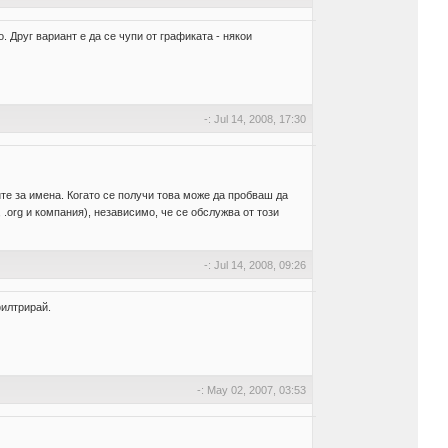
. Друг вариант е да се чупи от графиката - някои
-: Jul 14, 2008, 17:30
ърите за имена. Когато се получи това може да пробваш да
.org и компания), независимо, че се обслужва от този
-: Jul 14, 2008, 09:26
филтрирай.
-: May 02, 2007, 03:53