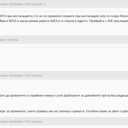
уерни проблеми
/
Kernel panic :(
S при инсталацията (т.е не си променял опциите при инсталация) или по-скоро Reiserf
 Виж в BIOS в какъв режим работи SATA и го отрази в ядрото. Пробвай и с IDE емулация
рами
/
Samba
уерни проблеми
/
Dns въпрос
щате да променяте и серийния номер в zone файловете за домейните при всяка редакция
бере за промените, които правиш ако не смениш сериал-а. Особено важи за slave сърв
уерни проблеми
/
Dns въпрос