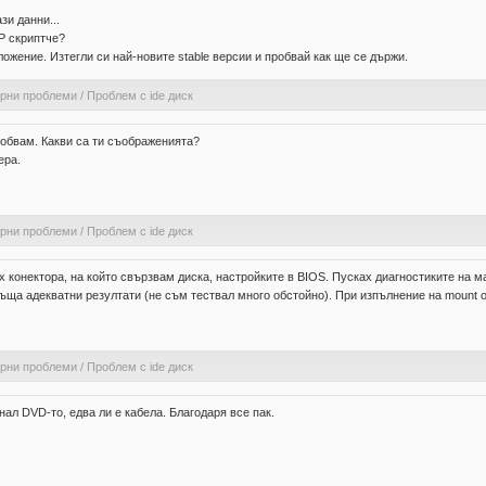
зи данни...
HP скриптче?
ожение. Изтегли си най-новите stable версии и пробвай как ще се държи.
ерни проблеми
/
Проблем с ide диск
робвам. Какви са ти съображенията?
ера.
ерни проблеми
/
Проблем с ide диск
 конектора, на който свързвам диска, настройките в BIOS. Пусках диагностиките на м
ща адекватни резултати (не съм тествал много обстойно). При изпълнение на mount о
ерни проблеми
/
Проблем с ide диск
нал DVD-то, едва ли е кабела. Благодаря все пак.