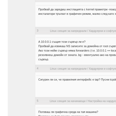
Пробвай да заредиш инстлацията с kernel праметри -noacpi
инсталатори тръгват в графичен режим, малко след като 
3
Linux секция за напреднали
/
Хардуерни и софту
А 10.0.0.1 същия този сървър ли е?
Пробвай да извикаш NS записите за домейна от root сървъ
Ако този нейм сървър няма forwarders (т.е. 10.0.0.1 == lo
резолвнеш домейн от зоната .bg - евентуално ако на про
сървър.
4
Linux секция за напреднали
/
Хардуерни и софту
Сигурен ли си, че правилния интерфейс е tap? Пусни tc
5
Linux секция за начинаещи
/
Настройка на хардуе
Ползваш ли графична среда на тая машина?