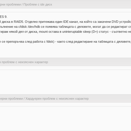
ерни проблеми
/
Проблем с ide диск
ES 9.
I диска в RAID5. Отделно притежава един IDE канал, на който са закачени DVD устрой
пълнение на cfdisk /dev/hdb се появява таблицата с дяловете, могат да се редактират с
рам някой дял от диска, mount остава в uninteruptable sleep (D+) статус - съответно
 се препоръчва след работа с fdisk) - както след редактиране на таблицата с дяловете
 проблем с неизяснен характер
уерни проблеми
/
Хардуерен проблем с неизяснен характер