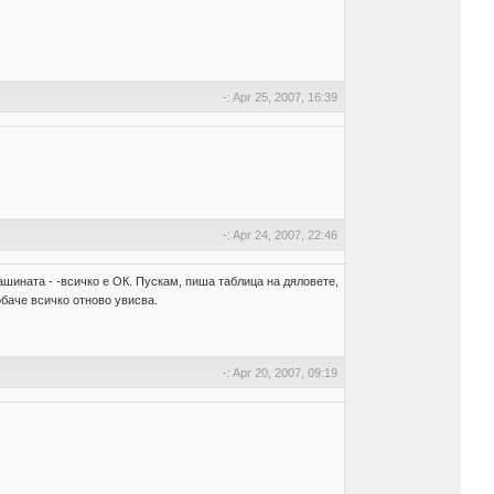
-: Apr 25, 2007, 16:39
-: Apr 24, 2007, 22:46
ашината - -всичко е ОК. Пускам, пиша таблица на дяловете,
баче всичко отново увисва.
-: Apr 20, 2007, 09:19