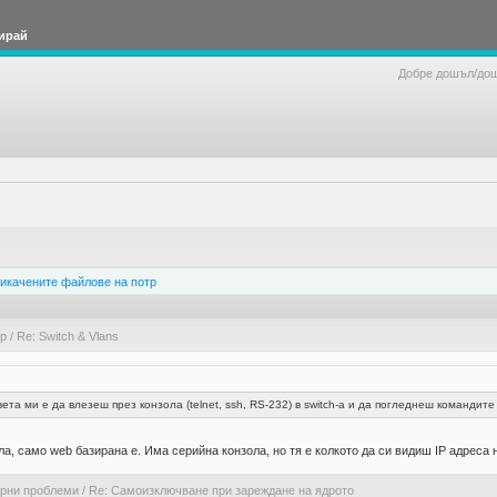
ирай
Добре дошъл/до
икачените файлове на потр
ер
/
Re: Switch & Vlans
та ми е да влезеш през конзола (telnet, ssh, RS-232) в switch-a и да погледнеш командите
а, само web базирана е. Има серийна конзола, но тя е колкото да си видиш IP адреса 
ерни проблеми
/
Re: Самоизключване при зареждане на ядрото