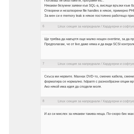
Ползваш ли beta пакети, програми etc..
Някакви безумни заявки къв SQL-а, висящи връзки към ба
Отворени и незатворени file handles в някое, примерно P
За мен си е memory leak в някое постоянно работещо прил
6
Linux секция за напреднали
/
Хардуерни и софту
Ще трябва да навъртя още малко нощен overtime, за да п
Предполагам, че от live даже няма и да види SCSI контрол
7
Linux секция за напреднали
/
Хардуерни и софту
Скъса ми нервите. Махнах DVD-то, смених кабела, смених
форматира се нормално. hdparm с разнообразни опции връ
Ако някой има идея да сподели моля.
8
Linux секция за напреднали
/
Хардуерни и софту
И аз си мислех за някакви такива неща. По-скоро бих мах