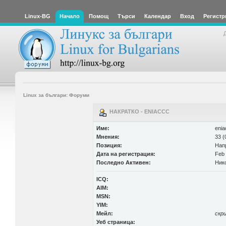
Linux-BG
Начало
Помощ
Търси
Календар
Вход
Регистр
Linux за българи: Форуми
НАКРАТКО - ENIACCC
Име:
enia
Мнения:
33 (
Позиция:
Нап
Дата на регистрация:
Feb 
Последно Активен:
Ник
ICQ:
AIM:
MSN:
YIM:
Мейл:
скр
Уеб страница: