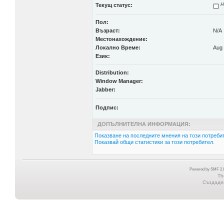
Текущ статус:
Н
Пол:
Възраст:
N/A
Местонахождение:
Локално Време:
Aug 
Език:
Distribution:
Window Manager:
Jabber:
Подпис:
ДОПЪЛНИТЕЛНА ИНФОРМАЦИЯ:
Показване на последните мнения на този потребит
Показвай общи статистики за този потребител.
Powered by SMF 2.0
Th
Създаден