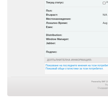
Текущ статус:
Н
Пол:
Възраст:
N/A
Местонахождение:
Локално Време:
Aug 
Език:
Distribution:
Window Manager:
Jabber:
Подпис:
ДОПЪЛНИТЕЛНА ИНФОРМАЦИЯ:
Показване на последните мнения на този потребит
Показвай общи статистики за този потребител.
Powered by SMF 2.0
Th
Създаден