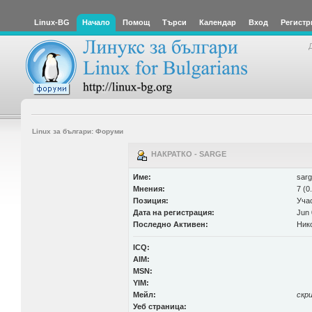
Linux-BG
Начало
Помощ
Търси
Календар
Вход
Регистр
Linux за българи: Форуми
НАКРАТКО - SARGE
Име:
sarg
Мнения:
7 (0
Позиция:
Уча
Дата на регистрация:
Jun 
Последно Активен:
Ник
ICQ:
AIM:
MSN:
YIM:
Мейл:
скр
Уеб страница: