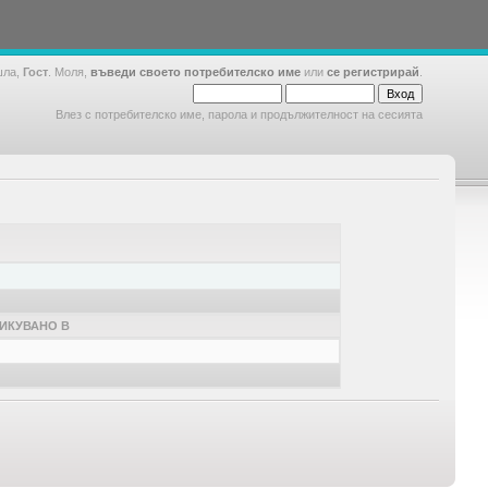
шла,
Гост
. Моля,
въведи своето потребителско име
или
се регистрирай
.
Влез с потребителско име, парола и продължителност на сесията
ИКУВАНО В