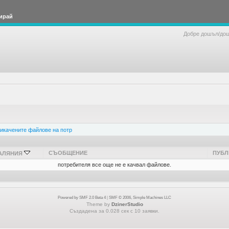
ирай
Добре дошъл/до
икачените файлове на потр
СЪОБЩЕНИЕ
ПУБЛ
АЛЯНИЯ
потребителя все още не е качвал файлове.
Powered by SMF 2.0 Beta 4
|
SMF © 2006, Simple Machines LLC
Theme by
DzinerStudio
Създадена за 0.028 сек с 10 заявки.