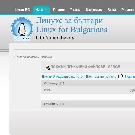
Linux-BG
Начало
Помощ
Търси
Календар
Вход
Регистр
Linux за българи: Форуми
ПОКАЖИ ПРИКАЧЕНИ ФАЙЛОВЕ - SARGE
Виж публикациите на потр.
|
Виж темите на потр.
|
Виж пр
Страници: [
1
]
ИМЕ
СВ
Страници: [
1
]