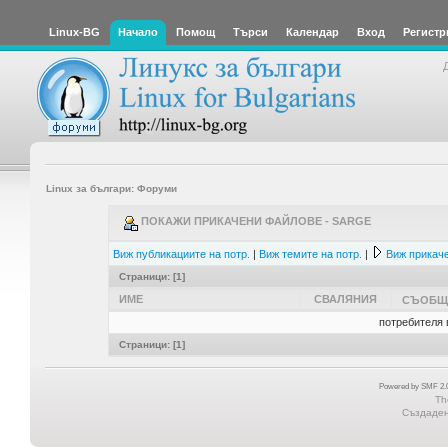
Linux-BG
Начало
Помощ
Търси
Календар
Вход
Регистр
Linux за българи: Форуми
ПОКАЖИ ПРИКАЧЕНИ ФАЙЛОВЕ - SARGE
Виж публикациите на потр.
|
Виж темите на потр.
|
Виж прикаче
Страници: [
1
]
ИМЕ
СВАЛЯНИЯ
СЪОБЩ
потребителя 
Страници: [
1
]
Powered by SMF 2.0
Th
Създадена