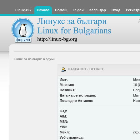
Linux-BG
Начало
Помощ
Търси
Календар
Вход
Регистр
Linux за българи: Форуми
НАКРАТКО - BFORCE
Име:
bfor
Мнения:
16 (
Позиция:
Нап
Дата на регистрация:
Mar 
Последно Активен:
Ник
ICQ:
AIM:
MSN:
YIM:
Мейл:
скр
Уеб страница: