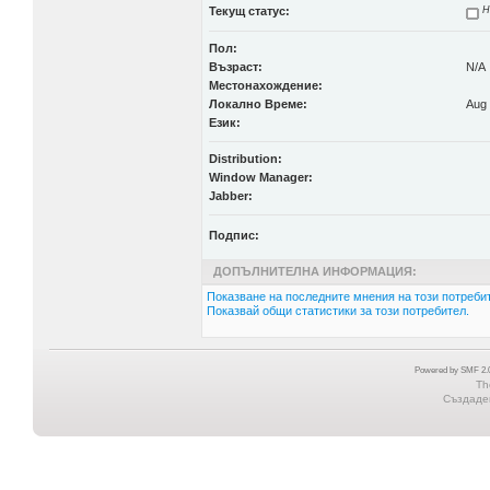
Текущ статус:
Н
Пол:
Възраст:
N/A
Местонахождение:
Локално Време:
Aug 
Език:
Distribution:
Window Manager:
Jabber:
Подпис:
ДОПЪЛНИТЕЛНА ИНФОРМАЦИЯ:
Показване на последните мнения на този потребит
Показвай общи статистики за този потребител.
Powered by SMF 2.0
Th
Създаден