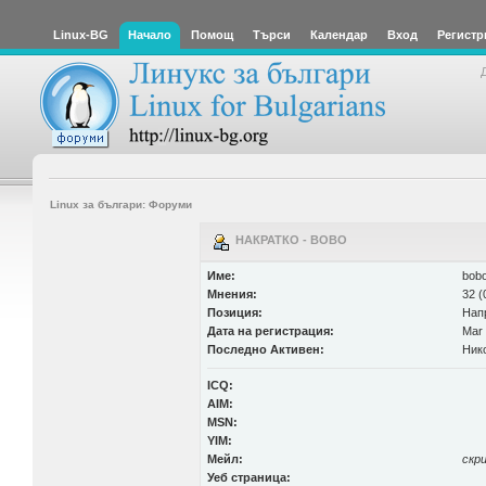
Linux-BG
Начало
Помощ
Търси
Календар
Вход
Регистр
Linux за българи: Форуми
НАКРАТКО - BOBO
Име:
bob
Мнения:
32 (
Позиция:
Нап
Дата на регистрация:
Mar 
Последно Активен:
Ник
ICQ:
AIM:
MSN:
YIM:
Мейл:
скр
Уеб страница: