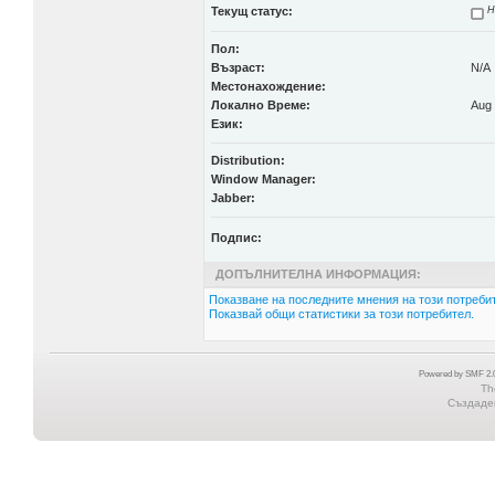
Текущ статус:
Н
Пол:
Възраст:
N/A
Местонахождение:
Локално Време:
Aug 
Език:
Distribution:
Window Manager:
Jabber:
Подпис:
ДОПЪЛНИТЕЛНА ИНФОРМАЦИЯ:
Показване на последните мнения на този потребит
Показвай общи статистики за този потребител.
Powered by SMF 2.0
Th
Създаден