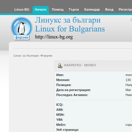
Linux-BG
Начало
Помощ
Търси
Календар
Вход
Регистр
Linux за българи: Форуми
НАКРАТКО - MONEV
Име:
mon
Мнения:
130 
Позиция:
Нап
Дата на регистрация:
Mar 
Последно Активен:
Ник
ICQ:
AIM:
MSN:
YIM:
Мейл:
скр
Уеб страница: