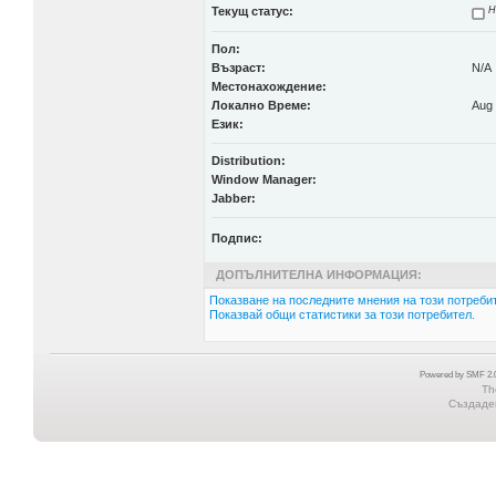
Текущ статус:
Н
Пол:
Възраст:
N/A
Местонахождение:
Локално Време:
Aug 
Език:
Distribution:
Window Manager:
Jabber:
Подпис:
ДОПЪЛНИТЕЛНА ИНФОРМАЦИЯ:
Показване на последните мнения на този потребит
Показвай общи статистики за този потребител.
Powered by SMF 2.0
Th
Създаден