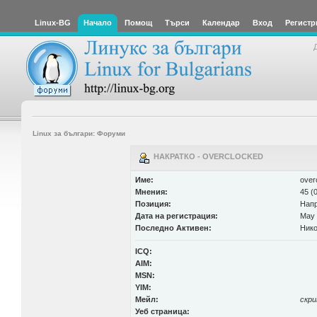
Linux-BG
Начало
Помощ
Търси
Календар
Вход
Регистр
Linux за българи: Форуми
НАКРАТКО - OVERCLOCKED
Име:
over
Мнения:
45 (
Позиция:
Нап
Дата на регистрация:
May 
Последно Активен:
Нико
ICQ:
AIM:
MSN:
YIM:
Мейл:
скр
Уеб страница: