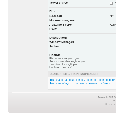
Текущ статус:
Не
Пол:
Възраст:
N/A
Местонахождение:
Локално Време:
Aug 
Език:
Distribution:
Window Manager:
Jabber:
Подпис:
First state: they ignore you
Second state: they laught at you
Trird state: they fight you
Final state: you win!
ДОПЪЛНИТЕЛНА ИНФОРМАЦИЯ:
Показване на последните мнения на този потребит
Показвай общи статистики за този потребител.
Powered by SMF 2.0
Th
Създаден