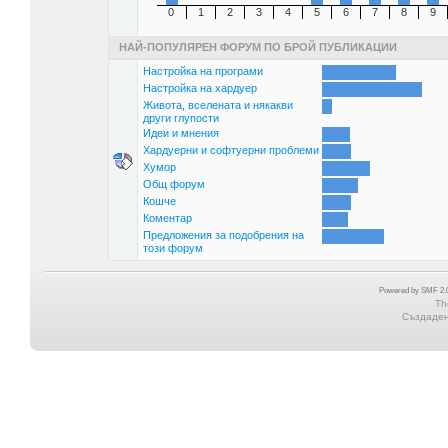
0
1
2
3
4
5
6
7
8
9
НАЙ-ПОПУЛЯРЕН ФОРУМ ПО БРОЙ ПУБЛИКАЦИИ
Настройка на програми
Настройка на хардуер
Живота, вселената и някакви
други глупости
Идеи и мнения
Хардуерни и софтуерни проблеми
Хумор
Общ форум
Кошче
Коментар
Предложения за подобрения на
този форум
Powered by SMF 2.0
Th
Създадена