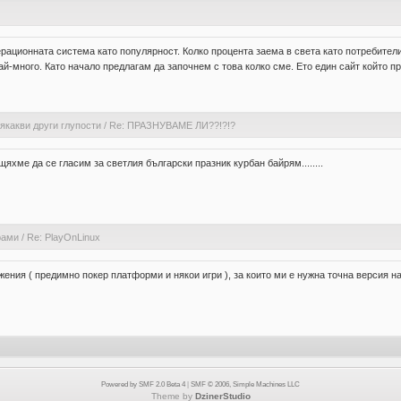
ерационната система като популярност. Колко процента заема в света като потребител
й-много. Като начало предлагам да започнем с това колко сме. Ето един сайт който п
якакви други глупости
/
Re: ПРАЗНУВАМЕ ЛИ??!?!?
яхме да се гласим за светлия български празник курбан байрям........
рами
/
Re: PlayOnLinux
ния ( предимно покер платформи и някои игри ), за които ми е нужна точна версия на
Powered by SMF 2.0 Beta 4
|
SMF © 2006, Simple Machines LLC
Theme by
DzinerStudio