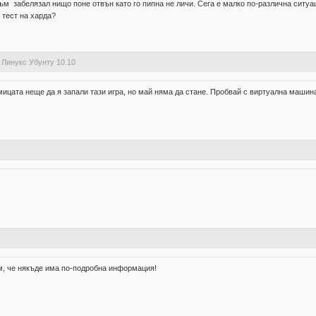
ъм забелязал нищо поне отвън като го пипна не личи. Сега е малко по-различна ситуа
 тест на харда?
 Линукс Убунту 10.10
дмицата неще да я запали тази игра, но май няма да стане. Пробвай с виртуална маши
м, че някъде има по-подробна информация!