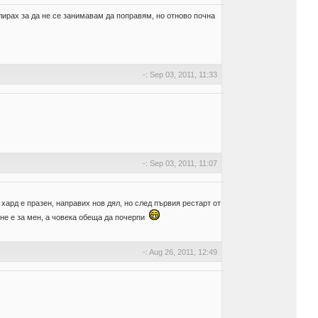
лирах за да не се занимавам да поправям, но отново почна
-: Sep 03, 2011, 11:33
-: Sep 03, 2011, 11:07
хард е празен, направих нов дял, но след първия рестарт от
 не е за мен, а човека обеща да почерпи
-: Aug 26, 2011, 12:49