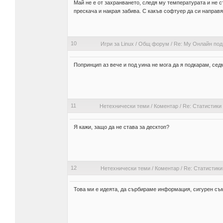
Май не е от захранването, следя му температурата и не с
прескача и накрая забива. С какъв софтуер да си направя
10
Игри за Linux
/
Общ форум
/
Re: Му Онлайн под
Попринцип аз вече и под уина не мога да я подкарам, се
11
Нетехнически теми
/
Коментар
/
Re: Статистики
Я кажи, защо да не става за десктоп?
12
Нетехнически теми
/
Коментар
/
Re: Статистики
Това ми е идеята, да сърбираме информация, сигурен съ