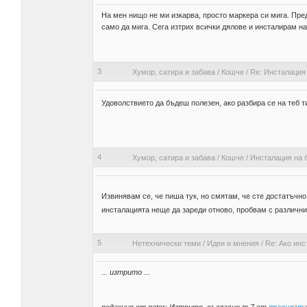
На мен нищо не ми изкарва, просто маркера си мига. Пред
само да мига. Сега изтрих всички дялове и инсталирам на
3
Хумор, сатира и забава
/
Кошче
/
Re: Инсталация 
Удоволствието да бъдеш полезен, ако разбира се на теб 
4
Хумор, сатира и забава
/
Кошче
/
Инсталация на б
Извинявам се, че пиша тук, но смятам, че сте достатъчн
инсталацията неще да зареди отново, пробвам с различни 
5
Нетехнически теми
/
Идеи и мнения
/
Re: Ако ин
... изтрито ...