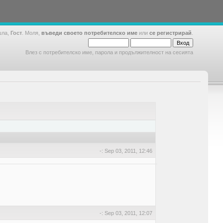
шла,
Гост
. Моля,
въведи своето потребителско име
или
се регистрирай
.
Влез с потребителско име, парола и продължителност на сесията
-: Sep 03, 2011, 12:46
-: Sep 03, 2011, 12:07