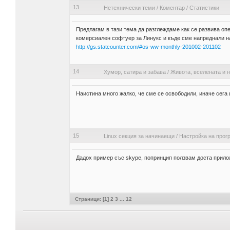
13
Нетехнически теми
/
Коментар
/
Статистики
Предлагам в тази тема да разглеждаме как се развива оп
комерсиален софтуер за Линукс и къде сме напреднали на
http://gs.statcounter.com/#os-ww-monthly-201002-201102
14
Хумор, сатира и забава
/
Живота, вселената и н
Наистина много жалко, че сме се освободили, иначе сега щ
15
Linux секция за начинаещи
/
Настройка на прог
Дадох пример със skype, попринцип ползвам доста приложе
Страници: [
1
]
2
3
...
12