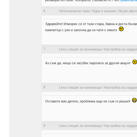
редакция от neter: Изтрито, съгласно т.7 от
правилат
6
Нетехнически теми
/
Идеи и мнения
/
Skype altern
Здравейте! Изморих се от тази стара, бавна и доста бъга
компютър с уин и започна да си чатя с някого
7
Linux секция за начинаещи
/
Настройка на харду
Аз съм да, нещо си загубих паролата за другия акаунт
8
Linux секция за начинаещи
/
Настройка на харду
Оставете вие датите, проблема още не съм го решил!
9
Linux секция за начинаещи
/
Настройка на харду