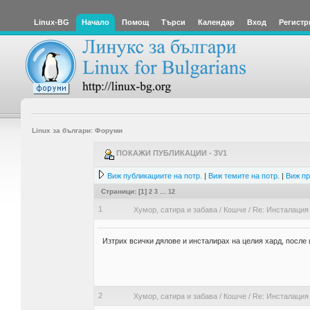
Linux-BG
Начало
Помощ
Търси
Календар
Вход
Регистр
Linux за българи: Форуми
ПОКАЖИ ПУБЛИКАЦИИ - 3V1
Виж публикациите на потр.
|
Виж темите на потр.
|
Виж пр
Страници: [
1
]
2
3
...
12
1
Хумор, сатира и забава
/
Кошче
/
Re: Инсталация 
Изтрих всички дялове и инсталирах на целия хард, после 
2
Хумор, сатира и забава
/
Кошче
/
Re: Инсталация 