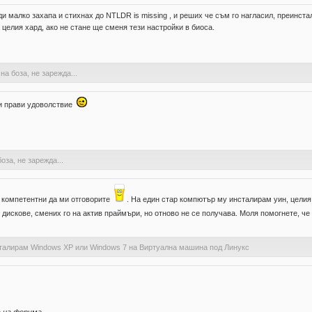
и малко захапа и стихнах до NTLDR is missing , и реших че съм го нагласил, преинста
 целия хард, ако не стане ще сменя тези настройки в биоса.
на боза, не зарежда...
ти прави удоволствие
оза, не зарежда...
о компетентни да ми отговорите
. На един стар компютър му инсталирам уин, целия 
дискове, смених го на актив праймъри, но отново не се получава. Моля помогнете, че
сталирам Windows XP или Windows 7 на Виртуална машина под Линукс