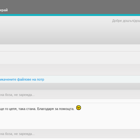
ирай
Добре дошъл/до
икачените файлове на потр
на боза, не зарежда...
ще го цепя, така стана. Благодаря за помощта.
на боза, не зарежда...