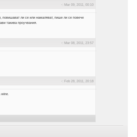
-: Mar 09, 2011, 00:10
и, повишават ли се или намаляват, пише ли се повече
рави такива проучвания.
-: Mar 08, 2011, 23:57
-: Feb 28, 2011, 20:18
 wine.