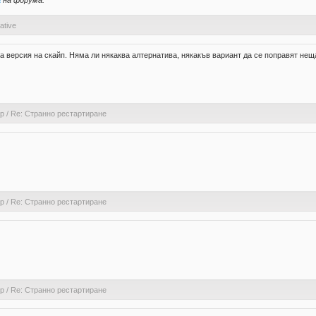
а
на форума.
ative
ва версия на скайп. Няма ли някаква алтернатива, някакъв вариант да се поправят нещ
ер
/
Re: Странно рестартиране
ер
/
Re: Странно рестартиране
ер
/
Re: Странно рестартиране