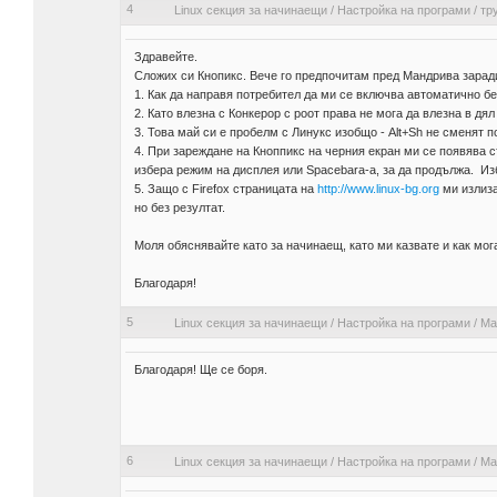
4
Linux секция за начинаещи
/
Настройка на програми
/
тр
Здравейте.
Сложих си Кнопикс. Вече го предпочитам пред Мандрива заради
1. Как да направя потребител да ми се включва автоматично б
2. Като влезна с Конкерор с роот права не мога да влезна в дял
3. Това май си е пробелм с Линукс изобщо - Alt+Sh не сменят 
4. При зареждане на Кноппикс на черния екран ми се появява с
избера режим на дисплея или Spacebara-a, за да продължа. Изб
5. Защо с Firefox страницата на
http://www.linux-bg.org
ми излиза
но без резултат.
Моля обяснявайте като за начинаещ, като ми казвате и как мог
Благодаря!
5
Linux секция за начинаещи
/
Настройка на програми
/
Ma
Благодаря! Ще се боря.
6
Linux секция за начинаещи
/
Настройка на програми
/
Ma