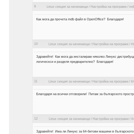
9
Linux секция за начинаещи
/
Настройка на програми
/
md
Как мога да прочета mdb файл в OpenOffice? Благодаря!
10
Linux секция за начинаещи
/
Настройка на програми
/
Н
Здравейте! Как мога да инсталирам няколко Линукс дистрибуци
логическси и разделя предварително? Благодаря!
11
Linux секция за начинаещи
/
Настройка на програми
/
64
Благодаря на всички отговорили! Питам за българското прост
12
Linux секция за начинаещи
/
Настройка на програми
/
64
Здравейте! Има ли Линукс за 64-битови машини в българското