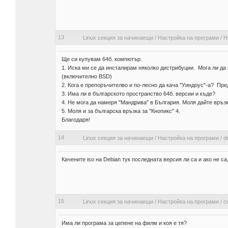
13
Linux секция за начинаещи
/
Настройка на програми
/
Н
Ще си купувам 64б. компютър.
1. Иска ми се да инсталирам няколко дистрибуции. Мога ли да 
(включително BSD)
2. Кога е препоръчителво и по-лесно да кача "Уиндоус"-а? Пре
3. Има ли в българското пространство 64б. версии и къде?
4. Не мога да намеря "Мандрива" в България. Моля дайте връзк
5. Моля и за българска връзка за "Кнопикс" 4.
Благодаря!
14
Linux секция за начинаещи
/
Настройка на програми
/
de
Качените iso на Debian тук последната версия ли са и ако не с
15
Linux секция за начинаещи
/
Настройка на програми
/
c
Има ли програма за цепене на филм и коя е тя?