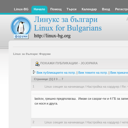
Linux-BG
Начало
Помощ
Търси
Календар
Вход
Регистр
Linux за българи: Форуми
ПОКАЖИ ПУБЛИКАЦИИ - JOJOPARA
Виж публикациите на потр.
|
Виж темите на потр.
|
Виж прикаче
Страници: [
1
]
2
3
...
7
1
Linux секция за начинаещи
/
Настройка на хардуер
/
Re: 
laskov, грешно предполагаш. Имам си caspar-rw и 4 ГБ за запи
си нося и друга.
2
Linux секция за начинаещи
/
Настройка на хардуер
/
чете