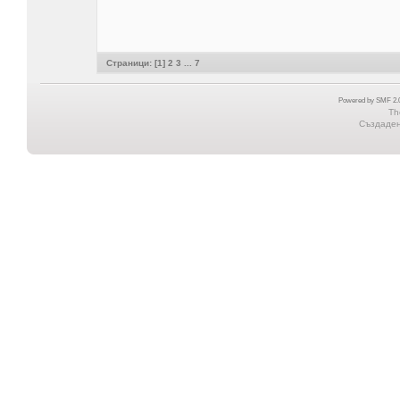
Страници: [
1
]
2
3
...
7
Powered by SMF 2.0
Th
Създадена