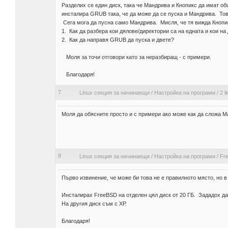
Разделих се един диск, така че Мандрива и Кнопикс да имат 
инсталира GRUB така, че да може да се пуска и Мандрива. Тов
Сега мога да пусна само Мандрива. Мисля, че тя вижда Кнопи
1. Как да разбера кои дялове/директории са на едната и кои на
2. Как да направя GRUB да пуска и двете?
Моля за точи отговори като за неразбиращ - с примери.
Благодаря!
7
Linux секция за начинаещи
/
Настройка на програми
/
2 l
Моля да обясните просто и с примери ако може как да сложа М
8
Linux секция за начинаещи
/
Настройка на програми
/
Fre
Първо извинение, че може би това не е правилното място, но 
Инсталирах FreeBSD на отделен цял диск от 20 ГБ. Зададох да 
На другия диск съм с ХР.
Благодаря!