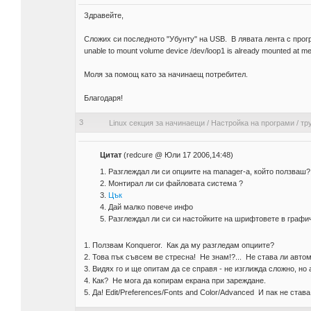
Здравейте,
Сложих си последното "Убунту" на USB. В лявата лента с прогр
unable to mount volume device /dev/loop1 is already mounted at m
Моля за помощ като за начинаещ потребител.
Благодаря!
3
Linux секция за начинаещи
/
Настройка на програми
/
тр
Цитат
(redcure @ Юли 17 2006,14:48)
1. Разглеждал ли си опциите на manager-a, който ползваш?
2. Монтирал ли си файловата система ?
3.
Цък
4. Дай малко повече инфо
5. Разглеждал ли си си настойките на шрифтовете в графичн
1. Ползвам Konqueror. Как да му разгледам опциите?
2. Това пък съвсем ве стресна! Не знам!?... Не става ли авт
3. Видях го и ще опитам да се справя - не изглижда сложно, но
4. Как? Не мога да копирам екрана при зареждане.
5. Да! Edit/Preferences/Fonts and Color/Advanced И пак не став