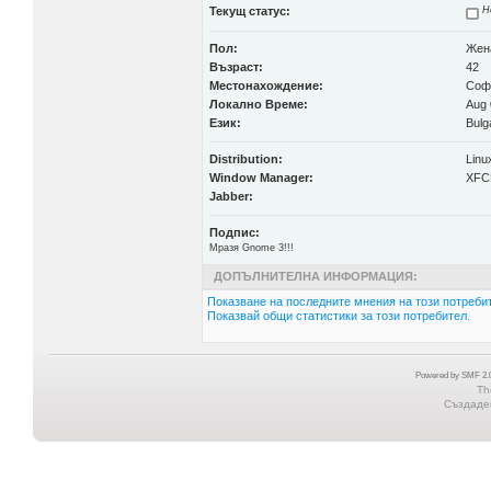
Текущ статус:
Н
Пол:
Жен
Възраст:
42
Местонахождение:
Соф
Локално Време:
Aug 
Език:
Bulg
Distribution:
Linu
Window Manager:
XFC
Jabber:
Подпис:
Мразя Gnome 3!!!
ДОПЪЛНИТЕЛНА ИНФОРМАЦИЯ:
Показване на последните мнения на този потребит
Показвай общи статистики за този потребител.
Powered by SMF 2.0
Th
Създаден