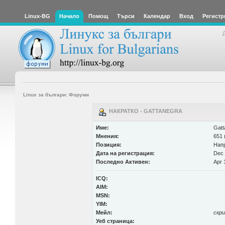
Linux-BG
Начало
Помощ
Търси
Календар
Вход
Регистр
Linux за българи: Форуми
НАКРАТКО - GATTANEGRA
Име:
Gatt
Мнения:
651 
Позиция:
Нап
Дата на регистрация:
Dec 
Последно Активен:
Apr 
ICQ:
AIM:
MSN:
YIM:
Мейл:
скр
Уеб страница: