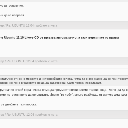
но автоматично.
 и да го направя.
уер
/
Re: UBUNTU 12.04 проблем с нета
че Ubuntu 11.10 Liwve CD се връзва автоматично, а тази версия не го прави
уер
/
Re: UBUNTU 12.04 проблем с нета
остатъчно относно мрежите и интерфейсите колега. Няма да е зле малко да се поинтересу
routing, но поне в базовите неща да задобрееш. Само успехи пожелавам.
руг начин някой хора никога няма да проумеят някои елементарни неща. Acho ,за да с
омогнете или поне да се опитате. Иначе "то хубу", много разбираш от линукс ама така 
 се дълбае в тази посока.
уер
/
Re: UBUNTU 12.04 проблем с нета