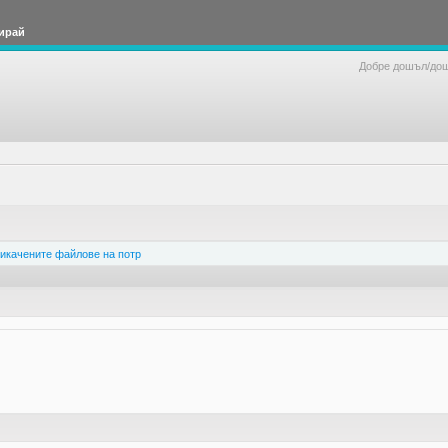
ирай
Добре дошъл/до
икачените файлове на потр