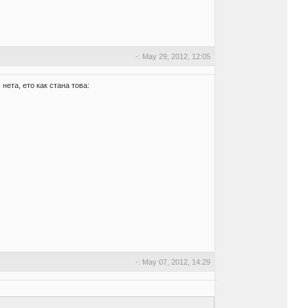
-: May 29, 2012, 12:05
ета, ето как стана това:
-: May 07, 2012, 14:29