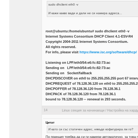
sudo dhclient eth0 -v
И кажи какво вади и дали не си намира адреса...
root@ubuntu:/home/ubuntu# sudo dhclient eth0 -v
Internet Systems Consortium DHCP Client 4.1-ESV-R4
Copyright 2004-2011 Internet Systems Consortium.
All rights reserved.
For info, please visit
https://www.isc.org/software/dhcp/
Listening on LPF/eth0/54:e6:fc:82:73:ac
Sending on LPF/eth0/54:e6:fc:82:73:ac
Sending on Socket/fallback
DHCPDISCOVER on eth0 to 255.255.255.255 port 67 interv
DHCPREQUEST of 78.128.36.120 on eth0 to 255.255.255.2
DHCPOFFER of 78.128.36.120 from 78.128.36.1
DHCPACK of 78.128.36.120 from 78.128.36.1
bound to 78.128.36.120 -- renewal in 293 seconds.
14
Linux секция за начинаещи
/
Настройка на хард
Цитат
И като си със статичен адрес, някъде кофигурира ли го?
По принцип трябва да си ги намери автоматично, за това