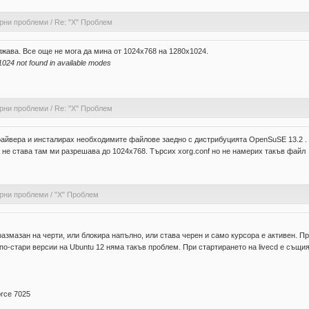
рни проблеми
/
Re: "X" Проблем
лжава. Все още не мога да мина от 1024х768 на 1280х1024.
024 not found in available modes
рни проблеми
/
Re: "X" Проблем
райвера и инсталирах необходимите файлове заедно с дистрибуцията OpenSuSE 13.2 .
a не става там ми разрешава до 1024х768. Търсих xorg.conf но не намерих такъв файл
рни проблеми
/
"X" Проблем
азмазан на черти, или блокира напълно, или става черен и само курсора е активен. П
 С по-стари версии на Ubuntu 12 няма такъв проблем. При стартирането на livecd е съ
rce 7025