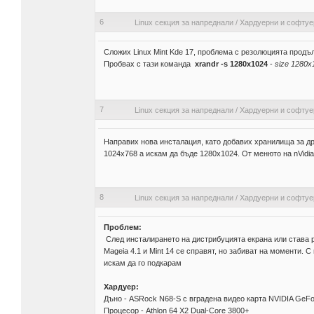
6
Linux секция за напреднали
/
Хардуерни и софтуе
Сложих Linux Mint Kde 17, проблема с резолюцията продъ
Пробвах с тази команда
xrandr -s 1280x1024
-
size 1280x1
7
Linux секция за напреднали
/
Хардуерни и софтуе
Направих нова инсталация, като добавих хранилища за д
1024х768 а искам да бъде 1280х1024. От менюто на nVidi
8
Linux секция за напреднали
/
Хардуерни и софтуе
Проблем:
След инсталирането на дистрибуцията екрана или става р
Mageia 4.1 и Mint 14 се справят, но забиват на моменти.
искам да го подкарам
Хардуер:
Дъно - ASRock N68-S с вградена видео карта NVIDIA GeFo
Процесор - Athlon 64 X2 Dual-Core 3800+