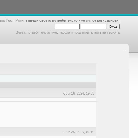
шла,
Гост
. Моля,
въведи своето потребителско име
или
се регистрирай
.
Влез с потребителско име, парола и продължителност на сесията
-: Jul 16, 2026, 19:53
-: Jun 25, 2026, 01:10