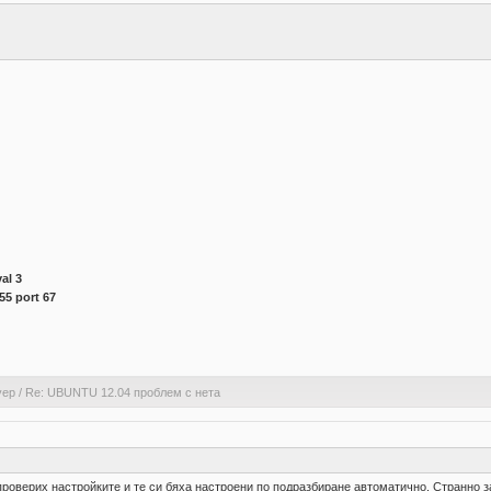
al 3
55 port 67
уер
/
Re: UBUNTU 12.04 проблем с нета
 проверих настройките и те си бяха настроени по подразбиране автоматично. Странно з