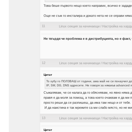
Това беше първото нещо което направих, всичко е зададе
Още не съм го инсталира и докато нета не се оправи няма
11
Linux секция за начинаещи
/
Настройка на хард
Не твърдя че проблема е в дистрибуцията, но е факт, 
12
Linux секция за начинаещи
/
Настройка на хард
Цитат
То хубу го ПОЛЗВАШ от години, ама май не си понаучил д
IP, SM, DG, DNS адресите. Не говоря за някакъв advanced 
Съжалявам, че се налага да го обяснявам, но явно няма д
правя е да моля за помощ, а това което очаквам е да ми п
просто реши да се разпишеш, да има там нещо и от тебе.
И да наистина е так мрежите са ми слабо място, но не ми
13
Linux секция за начинаещи
/
Настройка на хард
Цитат