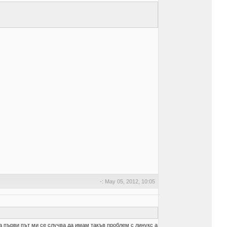
-: May 05, 2012, 10:05
а първи път ми се случва да имам такъв проблем с линукс а