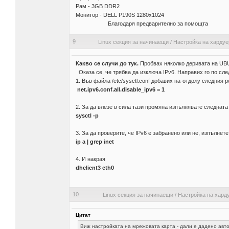
Рам - 3GB DDR2
Монитор - DELL P190S 1280x1024
Благодаря предварително за помощта
9
Linux секция за начинаещи
/
Настройка на хардуе
Какво се случи до тук.
Пробвах няколко деривата на UBUB
Оказа се, че трябва да изключа IPv6. Направих го по сле
1. Във файла /etc/sysctl.conf добавих на-отдолу следния р
net.ipv6.conf.all.disable_ipv6 = 1
2. За да влезе в сила тази промяна изпълнявате следнат
sysctl -р
3. За да проверите, че IPv6 е забранено или не, изпълнет
ip a | grep inet
4. И накрая
dhclient3 eth0
10
Linux секция за начинаещи
/
Настройка на хард
Цитат
Виж настройката на мрежовата карта - дали е дадено авт