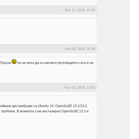
-: Nov 11, 2014, 15:44
-: Nov 08, 2014, 16:36
 Тръгна
но не мога да си наглася резолюцията сега е на
-: Nov 06, 2014, 13:32
робвани дистрибуции са Ubuntu 14; OpenSuSE 13.1/13.2.
щия проблем. В момента съм инсталирал OpenSuSE 13.2 и