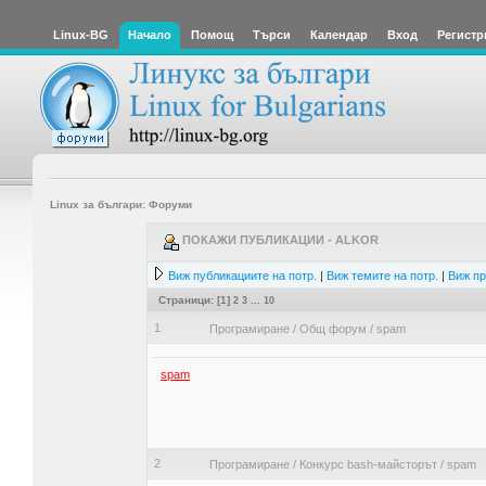
Linux-BG
Начало
Помощ
Търси
Календар
Вход
Регистр
Linux за българи: Форуми
ПОКАЖИ ПУБЛИКАЦИИ - ALKOR
Виж публикациите на потр.
|
Виж темите на потр.
|
Виж пр
Страници: [
1
]
2
3
...
10
1
Програмиране
/
Общ форум
/
spam
spam
2
Програмиране
/
Конкурс bash-майсторът
/
spam