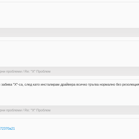
рни проблеми
/
Re: "X" Проблем
и забива "Х"-са, след като инсталирам драйвера всичко тръгва нормално без резолюция
рни проблеми
/
Re: "X" Проблем
4772370a21