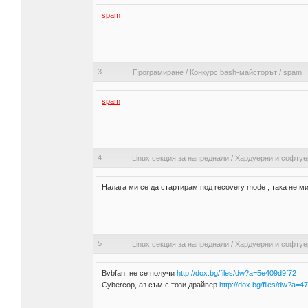
spam
3
Програмиране
/
Конкурс bash-майсторът
/
spam
spam
4
Linux секция за напреднали
/
Хардуерни и софтуе
Налага ми се да стартирам под recovery mode , така не м
5
Linux секция за напреднали
/
Хардуерни и софтуе
Bvbfan, не се получи
http://dox.bg/files/dw?a=5e409d9f72
Cybercop, аз съм с този драйвер
http://dox.bg/files/dw?a=