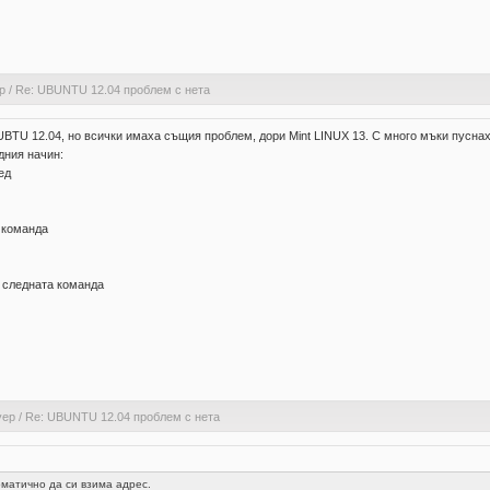
р
/
Re: UBUNTU 12.04 проблем с нета
TU 12.04, но всички имаха същия проблем, дори Mint LINUX 13. С много мъки пуснах н
дния начин:
ед
а команда
е следната команда
уер
/
Re: UBUNTU 12.04 проблем с нета
оматично да си взима адрес.