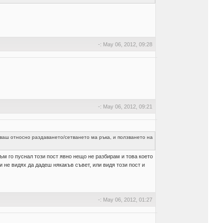
-: May 06, 2012, 09:28
-: May 06, 2012, 09:21
ваш относно раздаването/сетването ма ръка, и ползването на
ъм го пуснал този пост явно нещо не разбирам и това което
и не видях да дадеш някакъв съвет, или видя този пост и
-: May 06, 2012, 01:27