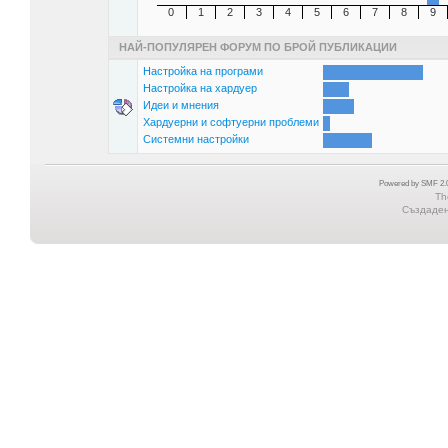
0
1
2
3
4
5
6
7
8
9
НАЙ-ПОПУЛЯРЕН ФОРУМ ПО БРОЙ ПУБЛИКАЦИИ
Настройка на програми
Настройка на хардуер
Идеи и мнения
Хардуерни и софтуерни проблеми
Системни настройки
Powered by SMF 2.0
Th
Създадена