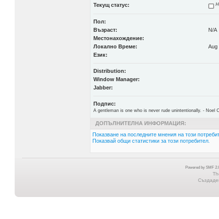
Текущ статус:
Н
Пол:
Възраст:
N/A
Местонахождение:
Локално Време:
Aug 
Език:
Distribution:
Window Manager:
Jabber:
Подпис:
A gentleman is one who is never rude unintentionally. - Noel
ДОПЪЛНИТЕЛНА ИНФОРМАЦИЯ:
Показване на последните мнения на този потребит
Показвай общи статистики за този потребител.
Powered by SMF 2.0
Th
Създаден