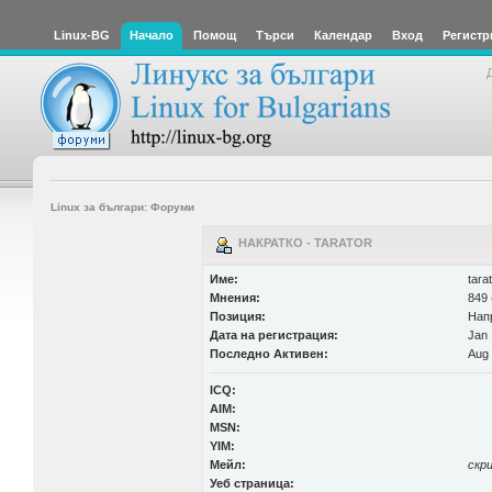
Linux-BG
Начало
Помощ
Търси
Календар
Вход
Регистр
Linux за българи: Форуми
НАКРАТКО - TARATOR
Име:
tara
Мнения:
849 
Позиция:
Нап
Дата на регистрация:
Jan 
Последно Активен:
Aug 
ICQ:
AIM:
MSN:
YIM:
Мейл:
скр
Уеб страница: