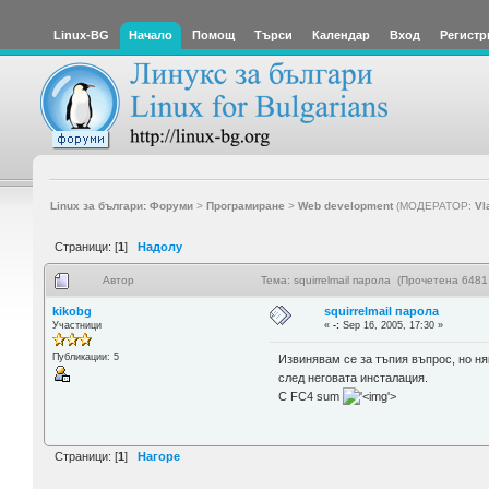
Linux-BG
Начало
Помощ
Търси
Календар
Вход
Регистр
Linux за българи: Форуми
>
Програмиране
>
Web development
(МОДЕРАТОР:
Vl
Страници: [
1
]
Надолу
Автор
Тема: squirrelmail парола (Прочетена 6481
kikobg
squirrelmail парола
Участници
«
-:
Sep 16, 2005, 17:30 »
Публикации: 5
Извинявам се за тъпия въпрос, но няк
след неговата инсталация.
С FC4 sum
'>
Страници: [
1
]
Нагоре