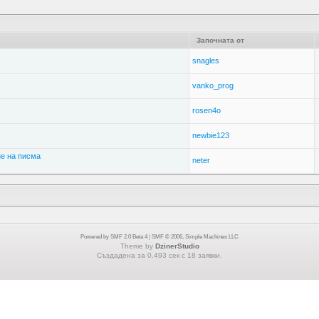
Започната от
snagles
vanko_prog
rosen4o
newbie123
не на писма
neter
Powered by SMF 2.0 Beta 4
|
SMF © 2006, Simple Machines LLC
Theme by
DzinerStudio
Създадена за 0.493 сек с 18 заявки.