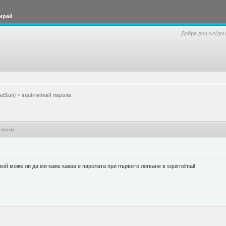
ирай
Добре дошъл/до
adSun
) >
squirrelmail парола
 пъти)
ой може ли да ми каже каква е паролата при първото логване в squirrelmail