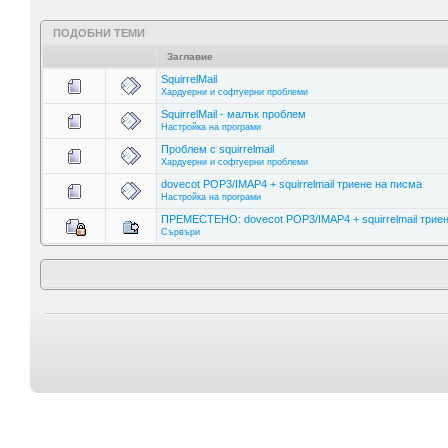
ПОДОБНИ ТЕМИ
Заглавие
SquirrelMail
Хардуерни и софтуерни проблеми
SquirrelMail - малък проблем
Настройка на програми
Проблем с squirrelmail
Хардуерни и софтуерни проблеми
dovecot POP3/IMAP4 + squirrelmail триене на писма
Настройка на програми
ПРЕМЕСТЕНО: dovecot POP3/IMAP4 + squirrelmail трие
Сървъри