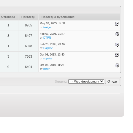
Отговора
Прегледи
Последна публикация
May 05, 2005, 14:32
1
8765
от
toxigen
Feb 07, 2006, 01:47
3
8497
от
DTPN
Feb 25, 2006, 23:46
1
6978
от
Hapkoc
Oct 08, 2015, 13:40
3
7663
от
sopata
Oct 08, 2015, 11:28
0
6404
от
neter
Отиди на: