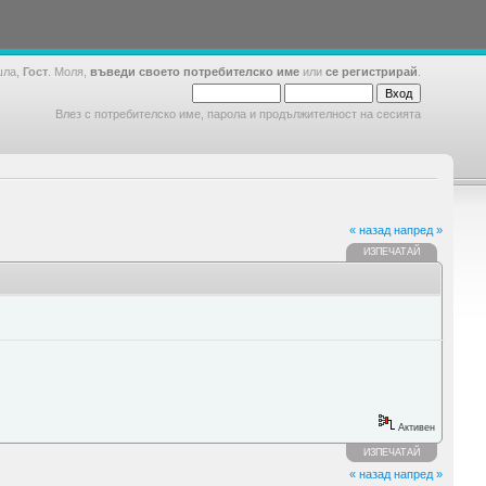
шла,
Гост
. Моля,
въведи своето потребителско име
или
се регистрирай
.
Влез с потребителско име, парола и продължителност на сесията
« назад
напред »
ИЗПЕЧАТАЙ
Активен
ИЗПЕЧАТАЙ
« назад
напред »