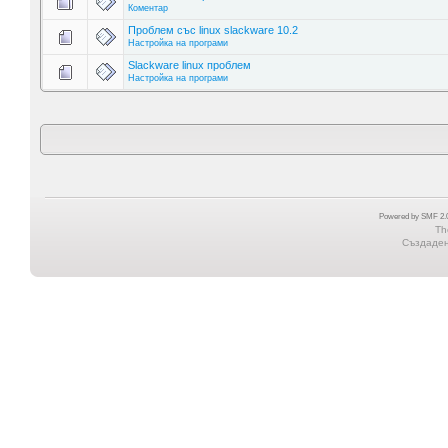
Коментар
Проблем със linux slackware 10.2
Настройка на програми
Slackware linux проблем
Настройка на програми
Powered by SMF 2.0
Th
Създадена