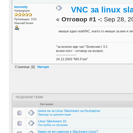
kennedy
VNC за linux sl
Напреднали
«
Отговор #1 -:
Sep 28, 20
Публикации: 2151
Николай Колев
имаше едно realVNC, което го имаше за вин и лин
"за всичко иде час" Еклесиаст 3:1
всеки пост - отговор на въпрос
-----------------
24.12.2003 "MS Free"
Страници: [
1
]
Нагоре
ПОДОБНИ ТЕМИ
Заглавие
книга на за Linux Slackware на български
Преводи на документация
Linux Slackware 10
Настройка на програми
Какво не ви харесва в Slackware Linux?