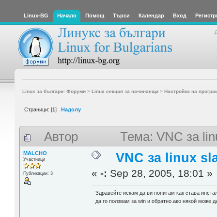
Linux-BG
Начало
Помощ
Търси
Календар
Вход
Регистр
Linux за българи: Форуми
>
Linux секция за начинаещи
>
Настройка на програ
Страници: [
1
]
Надолу
Автор
Тема: VNC за li
MALCHO
VNC за linux sl
Участници
«
-:
Sep 28, 2005, 18:01 »
Публикации: 3
Здравейте искам да ви попитам как става инстал
да го ползвам за win и обратно.ако някой може д