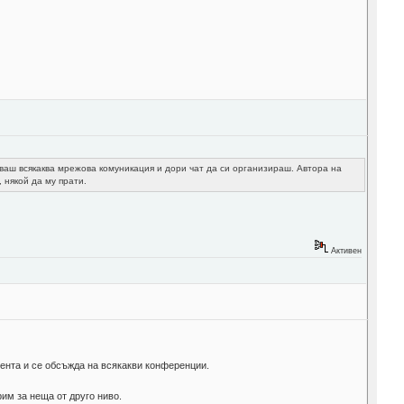
обваш всякаква мрежова комуникация и дори чат да си организираш. Автора на
, някой да му прати.
Активен
мента и се обсъжда на всякакви конференции.
им за неща от друго ниво.