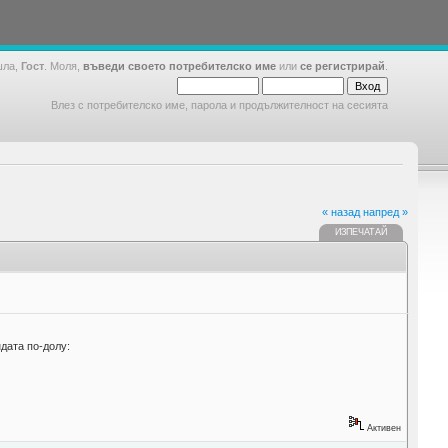
шла,
Гост
. Моля,
въведи своето потребителско име
или
се регистрирай
.
Влез с потребителско име, парола и продължителност на сесията
« назад
напред »
ИЗПЕЧАТАЙ
ндата по-долу:
Активен