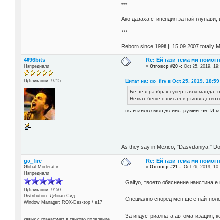
***
Aко даваха стипендия за най-глупави,
***
Reborn since 1998 || 15.09.2007 totally 
4096bits
Re: Ей тази тема ми помогн
Напреднали
«
Отговор #20 -:
Oct 25, 2019, 19:
Цитат на: go_fire в Oct 25, 2019, 18:59
Публикации: 9715
Бе не я разбрах супер тая команда, 
Неткат беше написал в ръководството,
nc е много мощно инструментче. И м
As they say in Mexico, "Dasvidaniya!" Dow
go_fire
Re: Ей тази тема ми помогн
Global Moderator
«
Отговор #21 -:
Oct 26, 2019, 10:
Напреднали
Galfyo, твоето обяснение наистина е 
Публикации: 9150
Distribution: Дебиан Сид
Специално според мен ще е най-полез
Window Manager: ROX-Desktop / е17
За индустриалната автоматизация, ко
кашик с гранатомет в танково поделение