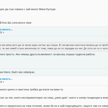
 щях да съм човека с най-много Mини Kупъри
М$ free && conscience clear
а много...
32 »
но ми мяза като да се пуска един неткат да слуша. В тая връзка наистина можеш да си пр
 че ако някой стане милионер от това, няма да не се зарадва на чек. До сега не се е чуло
ного просто. Ако нямаш друга възможност за връзка, върши чудесна работа.
n there, that's two vidaniyas.
а много...
04 »
много ценно и наистина трябва да влезе на вики-то.
но за тия, които експериментират на тема „умен дом“, което е хипер-тенденция в мо
ято е предтечата на това течение, може би не е най-подходящото, защото там си говор