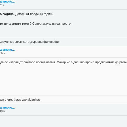
а много...
25 »
05 година
. Демек, от преди 14 години.
ате тия дъртите теми ? Супер-актуални са просто.
 цървули мрънкат като дървени философи.
а много...
56 »
ак да се изпращат байтове насам-натам. Макар че в днешно време предпочитам да раз
n there, that's two vidaniyas.
а много...
48 »