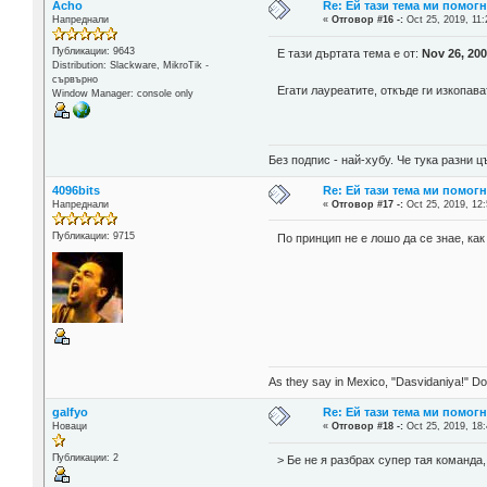
Acho
Re: Ей тази тема ми помогн
Напреднали
«
Отговор #16 -:
Oct 25, 2019, 11:
Публикации: 9643
Е тази дъртата тема е от:
Nov 26, 20
Distribution: Slackware, MikroTik -
сървърно
Егати лауреатите, откъде ги изкопав
Window Manager: console only
Без подпис - най-хубу. Че тука разни
4096bits
Re: Ей тази тема ми помогн
Напреднали
«
Отговор #17 -:
Oct 25, 2019, 12:
Публикации: 9715
По принцип не е лошо да се знае, к
As they say in Mexico, "Dasvidaniya!" Dow
galfyo
Re: Ей тази тема ми помогн
Новаци
«
Отговор #18 -:
Oct 25, 2019, 18:
Публикации: 2
> Бе не я разбрах супер тая команда,