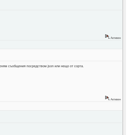
Активен
меням съобщения посредством json или нещо от сорта.
Активен