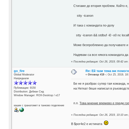
Стигаме до втория проблем. Който е,
stty -icanon
И така с командата по-долу
stty -icanon && stdbuf -i0 -o0 nc loca
Може безпроблемно да получавате и
Надявам са все някога командата да 
«
Последна редакция: Oct 26, 2019, 09:42 от s
go_fire
Re: Ей тази тема ми помогн
Global Moderator
«
Отговор #19 -:
Oct 25, 2019, 18:
Напреднали
Бе не я разбрах супер тая команда, 
Публикации: 9150
на Неткат беше написал в ръководство
Distribution: Дебиан Сид
Window Manager: ROX-Desktop / е17
п.п.
Това мнение времево е преди гор
кашик с гранатомет в танково поделение
«
Последна редакция: Oct 26, 2019, 10:10 от 
В $por4e2 e истината