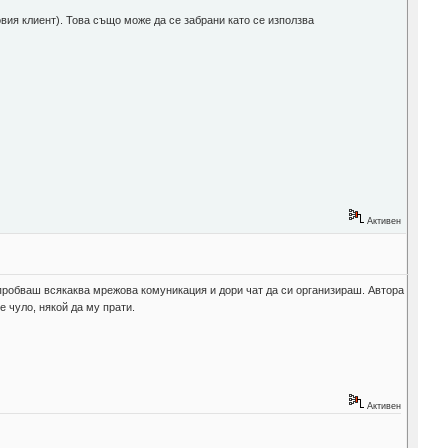
овия клиент). Това също може да се забрани като се използва
Активен
и пробваш всякаква мрежова комуникация и дори чат да си организираш. Автора
е чуло, някой да му прати.
Активен