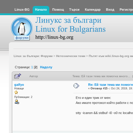
Linux-BG
Начало
Помощ
Търси
Календар
Вход
Регистр
Linux за българи: Форуми
>
Нетехнически теми
>
Пътят към wiki.linux-bg.org м
Страници:
1
[
2
]
Надолу
Автор
Тема: Ей тази тема ми помогна много... 
galfyo
Re: Ей тази тема ми помогн
Новаци
«
Отговор #15 -:
Oct 24, 2019, 19:
Публикации: 2
Ето и един трик от мен:
Ако имате протокол който работи с п
stty -icanon && stdbuf -i0 -o0 nc localh