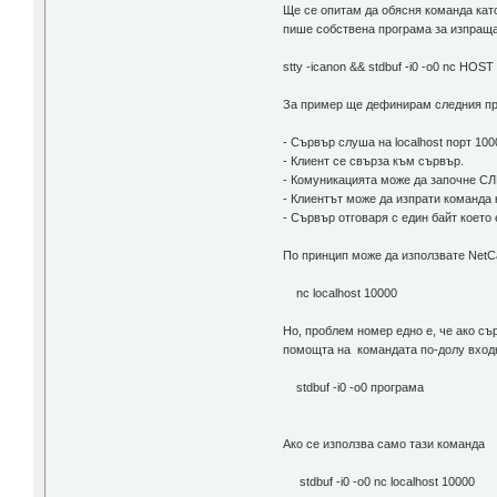
Ще се опитам да обясня команда като
пише собствена програма за изпраща
stty -icanon && stdbuf -i0 -o0 nc HOS
За пример ще дефинирам следния пр
- Сървър слуша на localhost порт 100
- Клиент се свърза към сървър.
- Комуникацията може да започне СЛ
- Клиентът може да изпрати команда 
- Сървър отговаря с един байт което
По принцип може да използвате NetC
nc localhost 10000
Но, проблем номер едно е, че ако с
помощта на командата по-долу входн
stdbuf -i0 -o0 програма
Ако се използва само тази команда
stdbuf -i0 -o0 nc localhost 10000