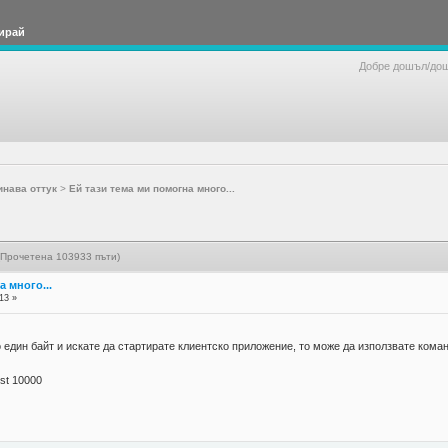
ирай
Добре дошъл/до
инава оттук
>
Ей тази тема ми помогна много...
(Прочетена 103933 пъти)
а много...
13 »
о един байт и искате да стартирате клиентско приложение, то може да използвате кома
ost 10000