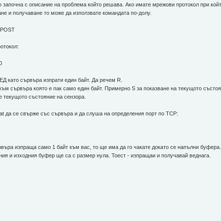
 започна с описание на проблема който решава. Ако имате мрежови протокол при който 
не и получаване то може да използвате командата по-долу.
T POST
отокол:
0
ЕД като сървъра изпрати един байт. Да речем R.
към сървъра която е пак само един байт. Примерно S за показване на текущото състоя
 е текущото състояние на сензора.
at да се свърже със сървъра и да слуша на определения порт по TCP:
ървъра изпраща само 1 байт към вас, то ще има да го чакате докато се напълни буфер
ия и изходния буфер ще са с размер нула. Тоест - изпращаи и получавай веднага.