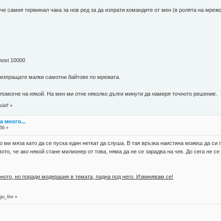
 че самия терминал чака за нов ред за да изпрати командите от мен (в ролята на мреж
lhost 10000
 изпращате малки самотни байтове по мрежата.
помогне на някой. На мен ми отне няколко дълги минути да намеря точното решение.
laff
»
а много...
59 »
но ми мяза като да се пуска един неткат да слуша. В тая връзка наистина можеш да с
то, че ако някой стане милионер от това, няма да не се зарадва на чек. До сега не се 
ното, но поради модерация в темата, падна под него. Извинявам се!
go_fire
»