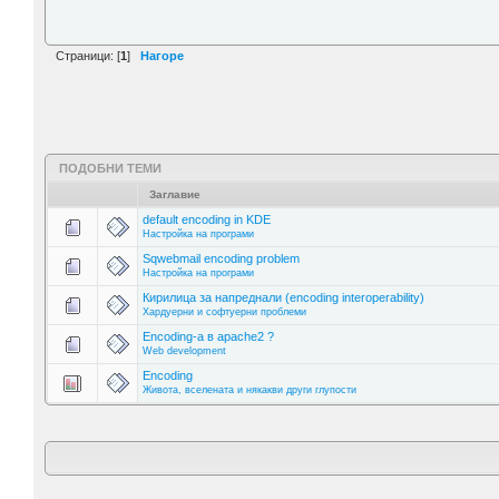
Страници: [
1
]
Нагоре
ПОДОБНИ ТЕМИ
Заглавие
default encoding in KDE
Настройка на програми
Sqwebmail encoding problem
Настройка на програми
Кирилица за напреднали (encoding interoperability)
Хардуерни и софтуерни проблеми
Encoding-a в apache2 ?
Web development
Encoding
Живота, вселената и някакви други глупости