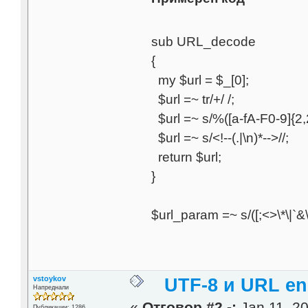
sub URL_decode
{
my $url = $_[0];
$url =~ tr/+/ /;
$url =~ s/%([a-fA-F0-9]{2,
$url =~ s/<!--(.|\n)*-->//;
return $url;
}
$url_param =~ s/([;<>\*\|`&\$!?
vstoykov
UTF-8 и URL en
Напреднали
«
Отговор #2 -:
Jan 11, 20
Публикации: 1286