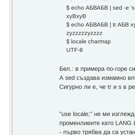
$ echo АБВАБВ | sed -e 's|А
xyВxyВ
$ echo АБВАБВ | tr АБВ x
zyzzzzzyzzzz
$ locale charmap
UTF-8
Бел.: в примера по-горе с
А sed създава измамно впе
Сигурно ли е, че tr и s в p
"use locale;" не ми изгле
променливите като LANG 
- първо трябва да са уста