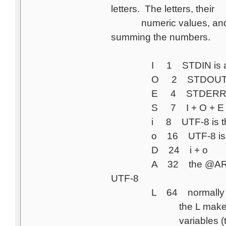
letters. The letters, their
numeric values, and effec
summing the numbers.
I 1 STDIN is assum
O 2 STDOUT will 
E 4 STDERR will 
S 7 I + O + E
i 8 UTF-8 is the defau
o 16 UTF-8 is the defa
D 24 i + o
A 32 the @ARGV eleme
UTF-8
L 64 normally the "I
the L makes them con
variables (the LC_A