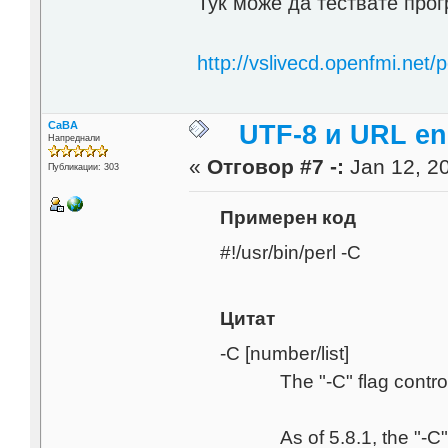
Тук може да тествате про
http://vslivecd.openfmi.net/p
CaBA
UTF-8 и URL en
Напреднали
«
Отговор #7 -:
Jan 12, 20
Публикации: 303
Примерен код
#!/usr/bin/perl -C
Цитат
-C [number/list]
The "-C" flag controls 
As of 5.8.1, the "-C" can