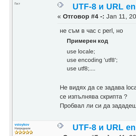
Гост
UTF-8 и URL en
«
Отговор #4 -:
Jan 11, 20
не съм в час с perl, но
Примерен код
use locale;
use encoding 'utf8';
use utf8;....
Не видях да се задава loca
се изпълнява скрипта ?
Пробвал ли си да зададеш
vstoykov
UTF-8 и URL en
Напреднали