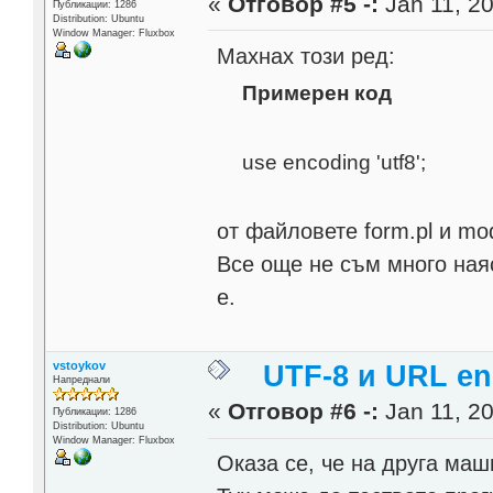
«
Отговор #5 -:
Jan 11, 20
Публикации: 1286
Distribution: Ubuntu
Window Manager: Fluxbox
Махнах този ред:
Примерен код
use encoding 'utf8';
от файловете form.pl и mo
Все още не съм много наяс
е.
vstoykov
UTF-8 и URL en
Напреднали
«
Отговор #6 -:
Jan 11, 20
Публикации: 1286
Distribution: Ubuntu
Window Manager: Fluxbox
Оказа се, че на друга маш