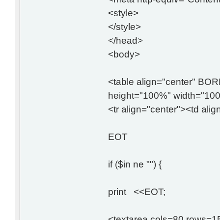
<style>
</style>
</head>
<body>
<table align="center"
height="100%" width="10
<tr align="center"><td alig
EOT
if ($in ne "") {
print <<EOT;
<textarea cols=80 rows=15