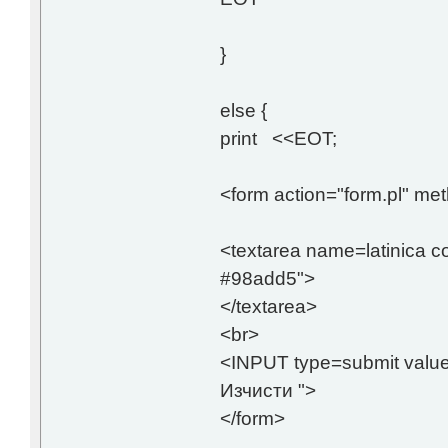
}
else {
print <<EOT;
<form action="form.pl" me
<textarea name=latinica c
#98add5">
</textarea>
<br>
<INPUT type=submit valu
Изчисти ">
</form>