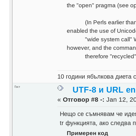
the "open" pragma (see op
(In Perls earlier than 5.
enabled the use of Unico
"wide system call" Win3
however, and the command
therefore "recycled"
10 години ябълкова диета ст
Гост
UTF-8 и URL en
«
Отговор #8 -:
Jan 12, 20
Нещо се съмнявам че идея
tr функцията, ако следва 
Примерен код