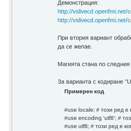
Демонстрация:
http://vslivecd.openfmi.net/c
http://vslivecd.openfmi.net/
При втория вариант обрабо
да се желае.
Магията стана по следния
За варианта с кодиране "U
Примерен код
#use locale; # този ред 
#use encoding 'utf8'; # т
#use utf8; # този ред е 