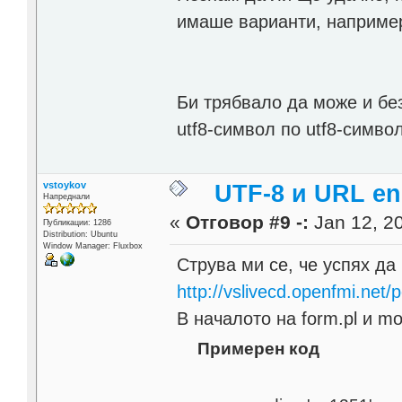
имаше варианти, например от
Би трябвало да може и без
utf8-символ по utf8-символ
vstoykov
UTF-8 и URL en
Напреднали
«
Отговор #9 -:
Jan 12, 20
Публикации: 1286
Distribution: Ubuntu
Window Manager: Fluxbox
Струва ми се, че успях да
http://vslivecd.openfmi.net/
В началото на form.pl и mo
Примерен код