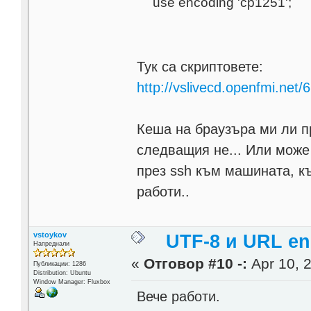
use encoding 'cp1251';
Тук са скриптовете:
http://vslivecd.openfmi.net/
Кеша на браузъра ми ли п
следващия не... Или може 
през ssh към машината, къ
работи..
vstoykov
UTF-8 и URL en
Напреднали
«
Отговор #10 -:
Apr 10, 2
Публикации: 1286
Distribution: Ubuntu
Window Manager: Fluxbox
Вече работи.