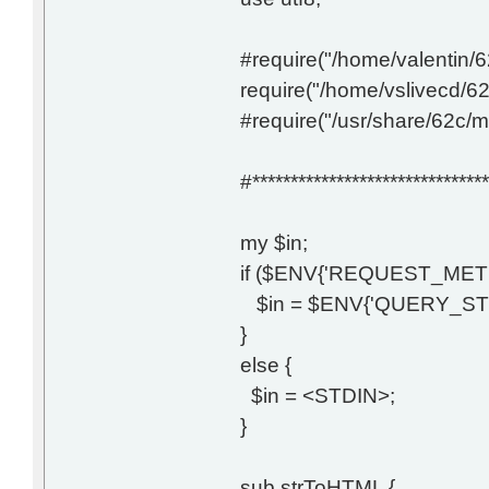
#require("/home/valentin/
require("/home/vslivecd/6
#require("/usr/share/62c/m
#*******************************
my $in;
if ($ENV{'REQUEST_METH
$in = $ENV{'QUERY_STR
}
else {
$in = <STDIN>;
}
sub strToHTML {