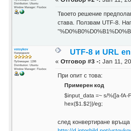
Distribution: Ubuntu
Window Manager: Fluxbox
Твоето решение предполаг
става. Ползвам UTF-8. На
"%D0%B0%D0%B1%D0%B2". 
vstoykov
UTF-8 и URL en
Напреднали
«
Отговор #3 -:
Jan 11, 20
Публикации: 1286
Distribution: Ubuntu
Window Manager: Fluxbox
При опит с това:
Примерен код
$input_data =~ s/%([a-fA-F
hex($1.$2))/eg;
след конвертиране връща т
http://d.interbild.net/vsto