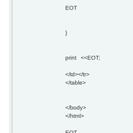
EOT
}
print <<EOT;
</td></tr>
</table>
</body>
</html>
EOT