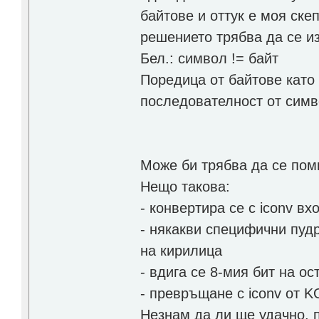
байтове и оттук е моя ске
решението трябва да се и
Бел.: символ != байт
Поредица от байтове като
последователност от симв
Може би трябва да се поми
Нещо такова:
- конвертира се с iconv вх
- някакви специфични пуд
на кирилица
- вдига се 8-мия бит на о
- превръщане с iconv от K
Незнам да ли ще удачно, 