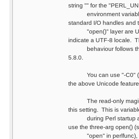
string "" for the "PERL_
environment variable, h
standard I/O handles and t
"open()" layer are UTF-8
indicate a UTF-8 locale. T
behaviour follows the im
5.8.0.
You can use "-C0" (or "0
the above Unicode feature
The read-only magic var
this setting. This is variabl
during Perl startup and i
use the three-arg open() (
"open" in perlfunc), the