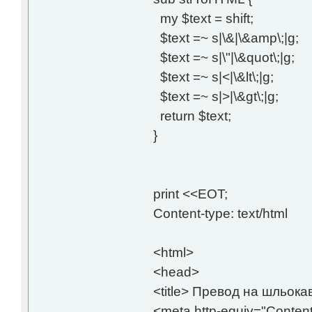
my $text = shift;
$text =~ s|\&|\&amp\;|g;
$text =~ s|\"|\&quot\;|g;
$text =~ s|<|\&lt\;|g;
$text =~ s|>|\&gt\;|g;
return $text;
}
print <<EOT;
Content-type: text/html
<html>
<head>
<title> Превод на шльокав
<meta http-equiv="Content-