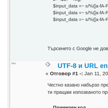
$input_data =~ s/%([a-fA-F
$input_data =~ s/%([a-fA-F
$input_data =~ s/%([a-fA-F
Търсенето с Google не дов
Гост
UTF-8 и URL en
«
Отговор #1 -:
Jan 11, 20
Честно казано набързо пр
ти пращам изпозваното пр
Примерен код