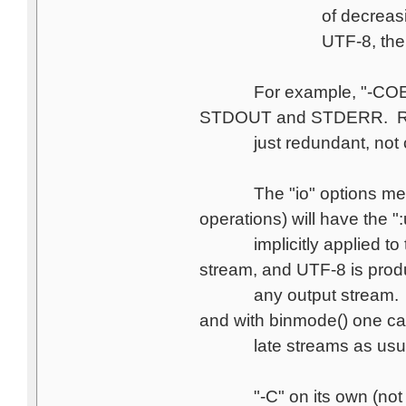
of decreasing precede
UTF-8, then the sele
For example, "-COE" and
STDOUT and STDERR. Repe
just redundant, not cum
The "io" options mean t
operations) will have the ":
implicitly applied to th
stream, and UTF-8 is prod
any output stream. This i
and with binmode() one 
late streams as usua
"-C" on its own (not foll