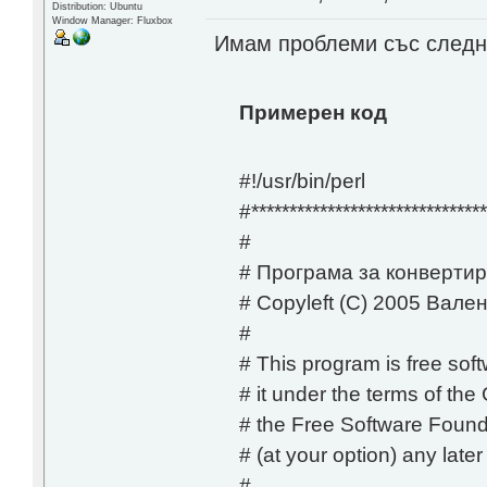
Distribution: Ubuntu
Window Manager: Fluxbox
Имам проблеми със следни
Примерен код
#!/usr/bin/perl
#*******************************
#
# Програма за конверти
# Copyleft (C) 2005 Вален
#
# This program is free soft
# it under the terms of th
# the Free Software Founda
# (at your option) any later
#