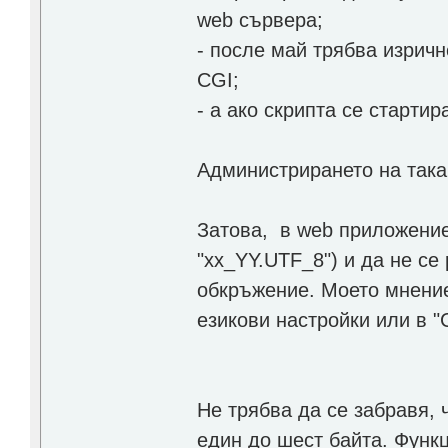
web сървера;
- после май трябва изричн
CGI;
- а ако скрипта се стартир
Администрирането на така
Затова, в web приложение
"xx_YY.UTF_8") и да не се
обкръжение. Моето мнение 
езикови настройки или в "C
Не трябва да се забравя, 
един до шест байта. Функц