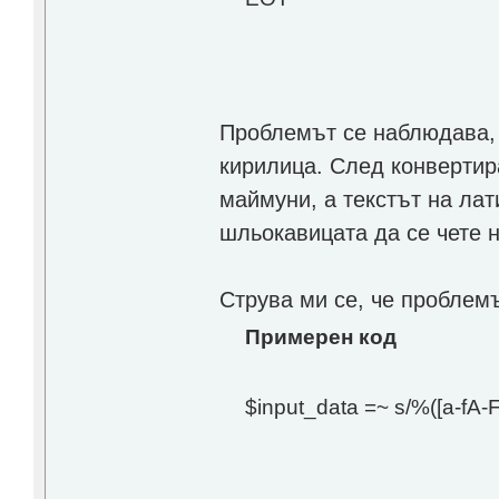
Проблемът се наблюдава, 
кирилица. След конвертира
маймуни, а текстът на лат
шльокавицата да се чете н
Струва ми се, че проблемъ
Примерен код
$input_data =~ s/%([a-fA-F