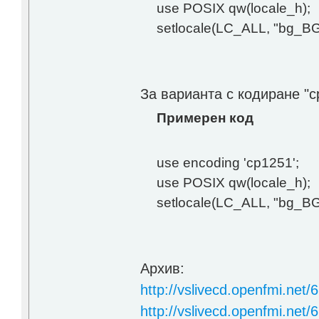
use POSIX qw(locale_h);
setlocale(LC_ALL, "bg_BG
За варианта с кодиране "c
Примерен код
use encoding 'cp1251';
use POSIX qw(locale_h);
setlocale(LC_ALL, "bg_B
Архив:
http://vslivecd.openfmi.net
http://vslivecd.openfmi.net