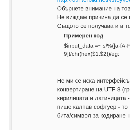
Обърнете внимание на това
Не виждам причина да се п
Същото се получава и в то
Примерен код
$input_data =~ s/%([a-fA-F
9])/chr(hex($1.$2))/eg;
Не ми се иска интерфейсъ
конвертиране на UTF-8 (гр
кирилицата и латиницата -
пише калпав софтуер - то 
бита/символ за кодиране на