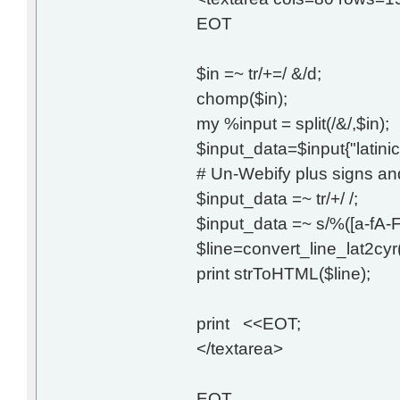
EOT
$in =~ tr/+=/ &/d;
chomp($in);
my %input = split(/&/,$in);
$input_data=$input{"latinic
# Un-Webify plus signs a
$input_data =~ tr/+/ /;
$input_data =~ s/%([a-fA-F
$line=convert_line_lat2cyr
print strToHTML($line);
print <<EOT;
</textarea>
EOT