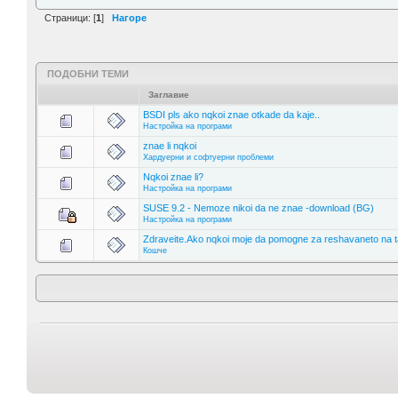
Страници: [
1
]
Нагоре
ПОДОБНИ ТЕМИ
Заглавие
BSDI pls ako nqkoi znae otkade da kaje..
Настройка на програми
znae li nqkoi
Хардуерни и софтуерни проблеми
Nqkoi znae li?
Настройка на програми
SUSE 9.2 - Nemoze nikoi da ne znae -download (BG)
Настройка на програми
Zdraveite.Ako nqkoi moje da pomogne za reshavaneto na t
Кошче