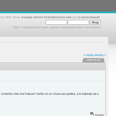
шла,
Гост
. Моля,
въведи своето потребителско име
или
се регистрирай
.
Влез с потребителско име, парола и продължителност на сесията
« назад
напред »
ИЗПЕЧАТАЙ
 izobshto shte ima li takuw? nishto ne se chuwa tazi godina, a bi trqbwalo da e
Активен