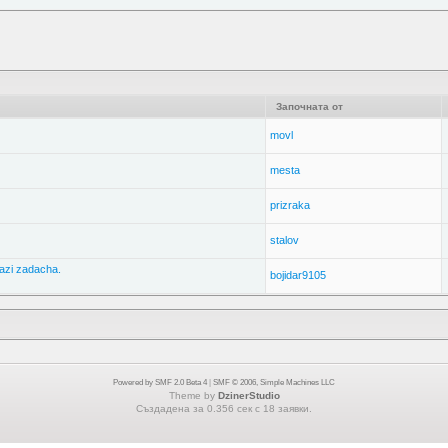
Започната от
movl
mesta
prizraka
stalov
azi zadacha.
bojidar9105
Powered by SMF 2.0 Beta 4
|
SMF © 2006, Simple Machines LLC
Theme by
DzinerStudio
Създадена за 0.356 сек с 18 заявки.