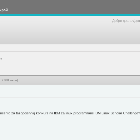
ирай
Добре дошъл/до
a....
а 7780 пъти)
ul neshto za tazgodishniq konkurs na IBM za linux programirane IBM Linux Scholar Challenge? i