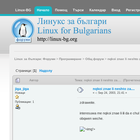
Linux-BG
Начало
Помощ
Търси
Календар
Вход
Регистр
Linux за българи: Форуми
>
Програмиране
>
Общ форум
>
nqkoi znae li neshto z
Страници: [
1
]
Надолу
Автор
Тема: nqkoi znae li neshto za.... (Прочетен
jiga_jiga
nqkoi znae li neshto za....
Новаци
«
-:
Sep 24, 2003, 21:41 »
Публикации: 1
zdraweite.
interesuwa me nqkoi znae li ili da e ch
obqwen weche.
'>