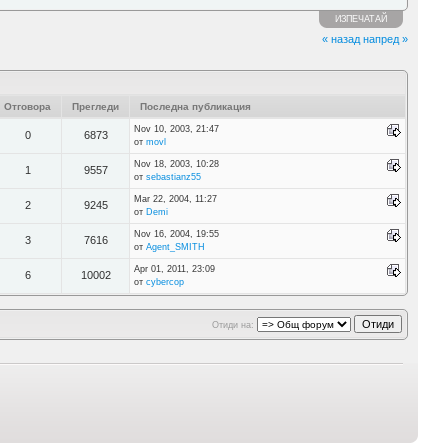
ИЗПЕЧАТАЙ
« назад
напред »
Отговора
Прегледи
Последна публикация
Nov 10, 2003, 21:47
0
6873
от
movl
Nov 18, 2003, 10:28
1
9557
от
sebastianz55
Mar 22, 2004, 11:27
2
9245
от
Demi
Nov 16, 2004, 19:55
3
7616
от
Agent_SMITH
Apr 01, 2011, 23:09
6
10002
от
cybercop
Отиди на: