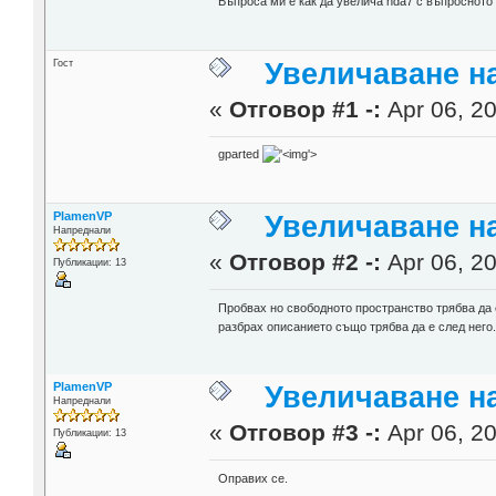
Въпроса ми е как да увелича hda7 с въпросното
Гост
Увеличаване н
«
Отговор #1 -:
Apr 06, 20
gparted
'>
PlamenVP
Увеличаване н
Напреднали
«
Отговор #2 -:
Apr 06, 20
Публикации: 13
Пробвах но свободното пространство трябва да е 
разбрах описанието също трябва да е след него
PlamenVP
Увеличаване н
Напреднали
«
Отговор #3 -:
Apr 06, 20
Публикации: 13
Оправих се.