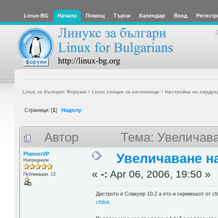
Linux-BG
Начало
Помощ
Търси
Календар
Вход
Регистр
Linux за българи: Форуми
>
Linux секция за начинаещи
>
Настройка на хардуе
Страници: [
1
]
Надолу
Автор
Тема: Увеличава
PlamenVP
Увеличаване н
Напреднали
«
-:
Apr 06, 2006, 19:50 »
Публикации: 13
Дистрото е Слакуер 10.2 а ето и скрииншот от cfd
cfdisk