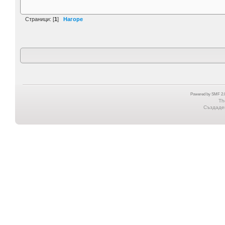
Страници: [
1
]
Нагоре
Powered by SMF 2.0
Th
Създаден