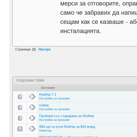
мерси за отговорите, опра
само че забравих да напиша 
сещам как се казваше - абе
инсталацията.
Страници: [
1
]
Нагоре
ПОДОБНИ ТЕМИ
Заглавие
RedHat 7.3
Настройка на програми
redhat
Настройка на програми
Проблем със стариране на RedHat
Настройка на програми
IBM ще си купи RedHat за $44 млрд.
Коментар