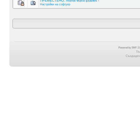
ПРЕМЕСТЕНО: redhat маха iptables !
Настройки на софтуер
Powered by SMF 2.0
Th
Създадена