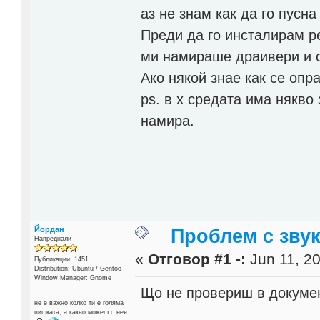
аз не знам как да го пусн
Преди да го инсталирам ре
ми намираше драивери и с
Ако някой знае как се опр
ps. в х средата има някво 
намира.
Йордан
Проблем с звука
Напреднали
«
Отговор #1 -:
Jun 11, 20
Публикации: 1451
Distribution: Ubuntu / Gentoo
Window Manager: Gnome
Що не провериш в докумен
не е важно колко ти е голяма
пишката, а какво можеш с нея