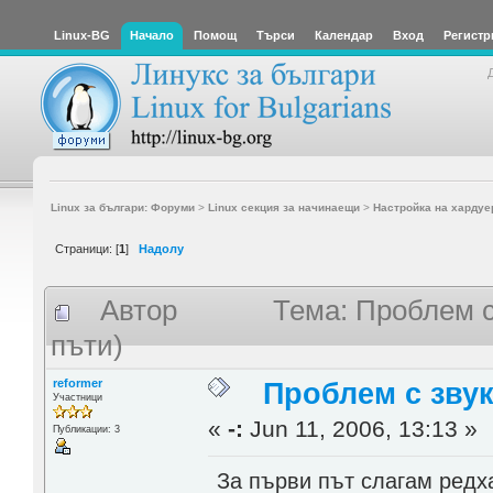
Linux-BG
Начало
Помощ
Търси
Календар
Вход
Регистр
Linux за българи: Форуми
>
Linux секция за начинаещи
>
Настройка на хардуе
Страници: [
1
]
Надолу
Автор
Тема: Проблем с
пъти)
reformer
Проблем с звука
Участници
«
-:
Jun 11, 2006, 13:13 »
Публикации: 3
За първи път слагам редхат