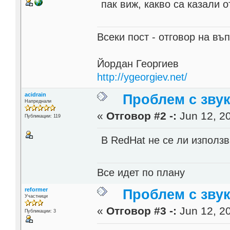
пак виж, какво са казали
Всеки пост - отговор на въп
Йордан Георгиев
http://ygeorgiev.net/
acidrain
Проблем с звука
Напреднали
«
Отговор #2 -:
Jun 12, 20
Публикации: 119
В RedHat не се ли използв
Все идет по плану
reformer
Проблем с звука
Участници
«
Отговор #3 -:
Jun 12, 20
Публикации: 3