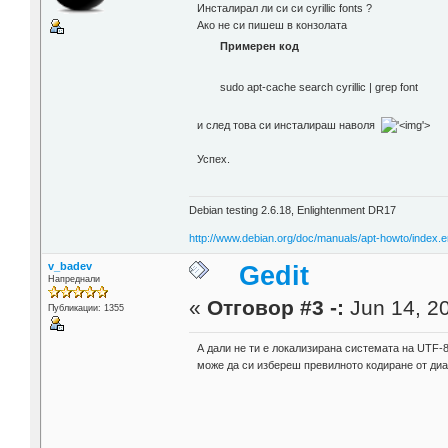
Инсталирал ли си си cyrillic fonts ?
Ако не си пишеш в конзолата
Примерен код
sudo apt-cache search cyrillic | grep font
и след това си инсталираш наволя
'>
Успех.
Debian testing 2.6.18, Enlightenment DR17
http://www.debian.org/doc/manuals/apt-howto/index.e
v_badev
Gedit
Напреднали
«
Отговор #3 -:
Jun 14, 20
Публикации: 1355
А дали не ти е локализирана системата на UTF-8
може да си избереш превилното кодиране от диал