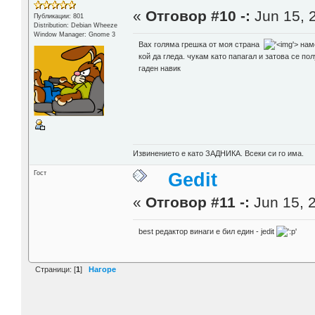
«
Отговор #10 -:
Jun 15, 
Публикации: 801
Distribution: Debian Wheeze
Window Manager: Gnome 3
Вах голяма грешка от моя страна
'>
наме
кой да гледа. чукам като папагал и затова се пол
гаден навик
Извинението е като ЗАДНИКА. Всеки си го има.
Гост
Gedit
«
Отговор #11 -:
Jun 15, 2
best редактор винаги е бил един - jedit
Страници: [
1
]
Нагоре