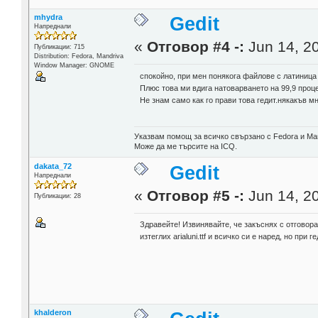
mhydra
Gedit
Напреднали
«
Отговор #4 -:
Jun 14, 20
Публикации: 715
Distribution: Fedora, Mandriva
Window Manager: GNOME
спокойно, при мен понякога файлове с латиница 
Плюс това ми вдига натоварването на 99,9 проц
Не знам само как го прави това гедит.някакъв мн
Указвам помощ за всичко свързано с Fedora и Ма
Може да ме търсите на ICQ.
dakata_72
Gedit
Напреднали
«
Отговор #5 -:
Jun 14, 20
Публикации: 28
Здравейте! Извинявайте, че закъснях с отговора
изтеглих arialuni.ttf и всичко си е наред, но пр
khalderon