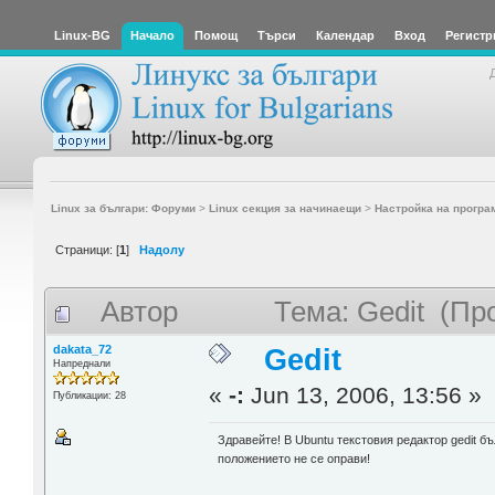
Linux-BG
Начало
Помощ
Търси
Календар
Вход
Регистр
Linux за българи: Форуми
>
Linux секция за начинаещи
>
Настройка на програ
Страници: [
1
]
Надолу
Автор
Тема: Gedit (Пр
dakata_72
Gedit
Напреднали
«
-:
Jun 13, 2006, 13:56 »
Публикации: 28
Здравейте! В Ubuntu текстовия редактор gedit 
положението не се оправи!