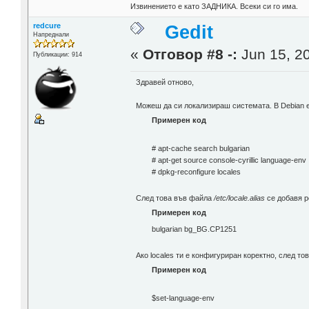
Извинението е като ЗАДНИКА. Всеки си го има.
redcure
Gedit
Напреднали
«
Отговор #8 -:
Jun 15, 20
Публикации: 914
Здравей отново,
Можеш да си локализираш системата. В Debian е
Примерен код
# apt-cache search bulgarian
# apt-get source console-cyrillic language-env
# dpkg-reconfigure locales
След това във файла
/etc/locale.alias
се добавя р
Примерен код
bulgarian bg_BG.CP1251
Ако locales ти е конфигуриран коректно, след то
Примерен код
$set-language-env