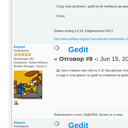
След това проблем с gedit нр би трябвало да им
Успех
Debian testing 2.6.18, Enlightenment DR17
http://www.debian.org/doc/manuals/apt-howto/index.e
Ekspert
Gedit
Напреднали
«
Отговор #9 -:
Jun 15, 20
Публикации: 801
Distribution: Debian Wheeze
Window Manager: Gnome 3
Да така ставаше при убунту 5.10 при дапера тоз
а къде е този диалог на gedit за отваряне на фа
Извинението е като ЗАДНИКА. Всеки си го има.
Ekspert
Gedit
Напреднали