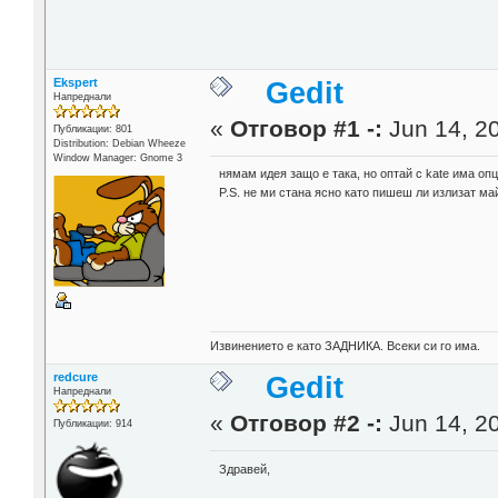
Ekspert
Gedit
Напреднали
«
Отговор #1 -:
Jun 14, 20
Публикации: 801
Distribution: Debian Wheeze
Window Manager: Gnome 3
нямам идея защо е така, но оптай с kate има оп
P.S. не ми стана ясно като пишеш ли излизат м
Извинението е като ЗАДНИКА. Всеки си го има.
redcure
Gedit
Напреднали
«
Отговор #2 -:
Jun 14, 20
Публикации: 914
Здравей,