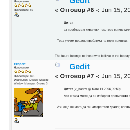
Gedit
Напреднали
«
Отговор #6 -:
Jun 15, 20
Публикации: 59
Цитат
за проблема с кирилски текстове си инстали
Това ужким решило проблема на един приятел.
The future belongs to those who believe in the beauty
Ekspert
Gedit
Напреднали
«
Отговор #7 -:
Jun 15, 20
Публикации: 801
Distribution: Debian Wheeze
Window Manager: Gnome 3
Цитат
(v_badev @ Юни 14 2006,09:50)
Ако е така може да си избереш превилното к
Аз нещо не мога да го намеря този диалог, опиши