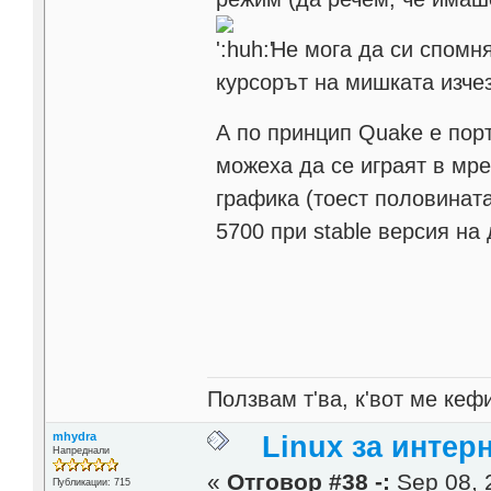
Не мога да си спомня
курсорът на мишката изчез
А по принцип Quake е пор
можеха да се играят в мре
графика (тоест половината
5700 при stable версия на
Ползвам т'ва, к'вот ме кеф
mhydra
Linux за интер
Напреднали
«
Отговор #38 -:
Sep 08, 
Публикации: 715