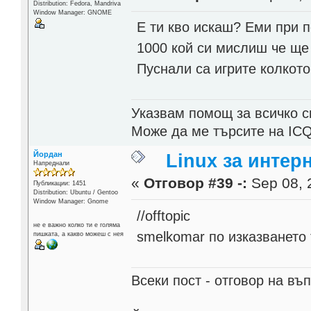
Distribution: Fedora, Mandriva
Window Manager: GNOME
Е ти кво искаш? Еми при п
1000 кой си мислиш че ще 
Пуснали са игрите колкото
Указвам помощ за всичко с
Може да ме търсите на ICQ
Йордан
Linux за интер
Напреднали
«
Отговор #39 -:
Sep 08, 
Публикации: 1451
Distribution: Ubuntu / Gentoo
Window Manager: Gnome
//offtopic
не е важно колко ти е голяма
smelkomar по изказването 
пишката, а какво можеш с нея
Всеки пост - отговор на въп