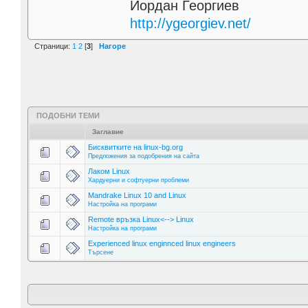
Йордан Георгиев
http://ygeorgiev.net/
Страници:
1
2
[
3
]
Нагоре
ПОДОБНИ ТЕМИ
Заглавие
Бисквитките на linux-bg.org
Предложения за подобрения на сайта
Лаком Linux
Хардуерни и софтуерни проблеми
Mandrake Linux 10 and Linux
Настройка на програми
Remote връзка Linux<--> Linux
Настройка на програми
Experienced linux enginnced linux engineers
Търсене