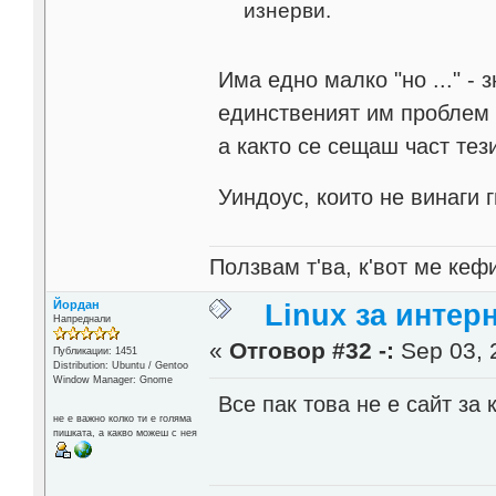
изнерви.
Има едно малко "но ..." - 
единственият им проблем 
а както се сещаш част те
Уиндоус, които не винаги 
Ползвам т'ва, к'вот ме кеф
Йордан
Linux за интер
Напреднали
«
Отговор #32 -:
Sep 03, 
Публикации: 1451
Distribution: Ubuntu / Gentoo
Window Manager: Gnome
Все пак това не е сайт за 
не е важно колко ти е голяма
пишката, а какво можеш с нея