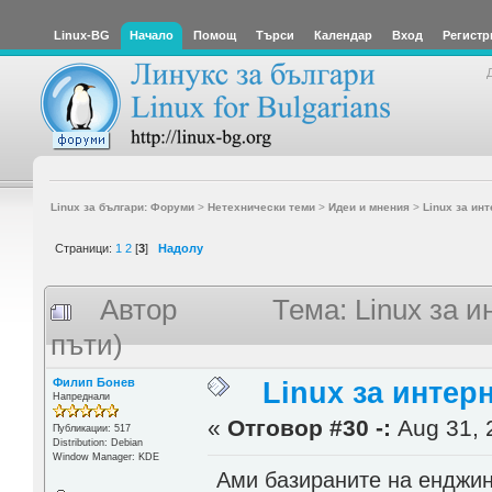
Linux-BG
Начало
Помощ
Търси
Календар
Вход
Регистр
Linux за българи: Форуми
>
Нетехнически теми
>
Идеи и мнения
>
Linux за инт
Страници:
1
2
[
3
]
Надолу
Автор
Тема: Linux за 
пъти)
Филип Бонев
Linux за интер
Напреднали
«
Отговор #30 -:
Aug 31, 
Публикации: 517
Distribution: Debian
Window Manager: KDE
Ами базираните на енджини