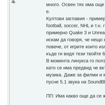
много. Освен тях има още
е.
Култови заглавия - приме
football, soccer, NHL и т.н
примерно Quake 3 и Unreal
искам да говоря, че нещо 
повече, от игрите които и
къде ги видя тези твойте 
В момента линукса го пол
като се има предвид че в
музика. Даже за филми и 
пусне 5.1 звука на SoundB
ПП: Има какво още да се 