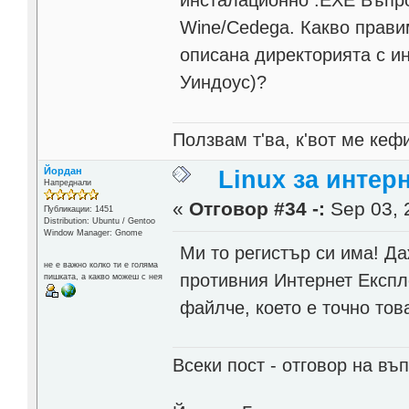
Wine/Cedega. Какво правим
описана директорията с ин
Уиндоус)?
Ползвам т'ва, к'вот ме кеф
Йордан
Linux за интер
Напреднали
«
Отговор #34 -:
Sep 03, 
Публикации: 1451
Distribution: Ubuntu / Gentoo
Window Manager: Gnome
Ми то регистър си има! Да
не е важно колко ти е голяма
противния Интернет Експл
пишката, а какво можеш с нея
файлче, което е точно тов
Всеки пост - отговор на въп