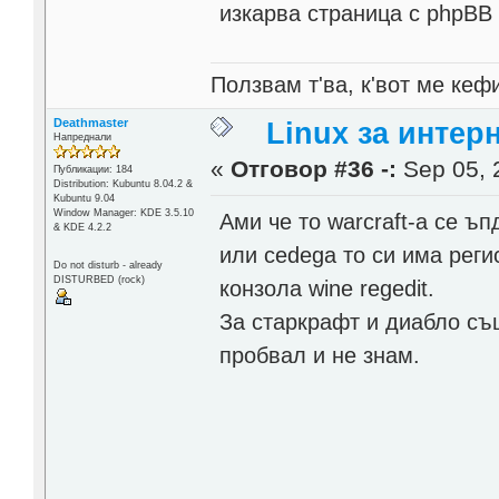
изкарва страница с phpBB
Ползвам т'ва, к'вот ме кеф
Deathmaster
Linux за интер
Напреднали
«
Отговор #36 -:
Sep 05, 
Публикации: 184
Distribution: Kubuntu 8.04.2 &
Kubuntu 9.04
Window Manager: KDE 3.5.10
Ами че то warcraft-а се ъ
& KDE 4.2.2
или cedega то си има рег
Do not disturb - already
DISTURBED (rock)
конзола wine regedit.
За старкрафт и диабло същ
пробвал и не знам.