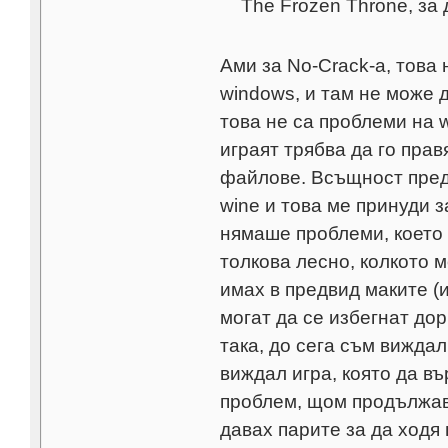
The Frozen Throne, за 
Ами за No-Crack-а, това
windows, и там не може д
това не са проблеми на w
играят трябва да го прав
файлове. Всъщност преди
wine и това ме принуди з
нямаше проблеми, което 
толкова лесно, колкото 
имах в предвид маките (и
могат да се избегнат дор
така, до сега съм виждал
виждал игра, която да въ
проблем, щом продължава
давах парите за да ходя