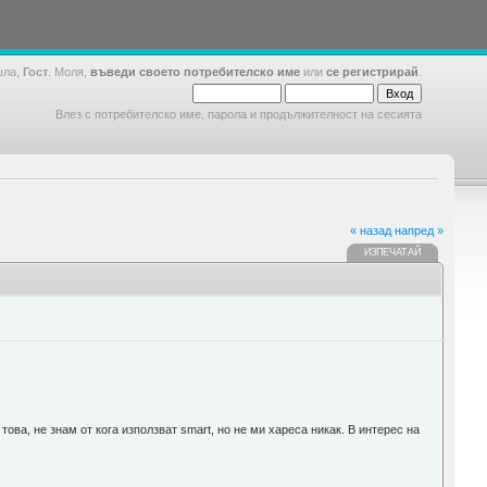
шла,
Гост
. Моля,
въведи своето потребителско име
или
се регистрирай
.
Влез с потребителско име, парола и продължителност на сесията
« назад
напред »
ИЗПЕЧАТАЙ
това, не знам от кога използват smart, но не ми хареса никак. В интерес на