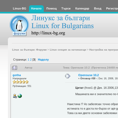
Linux-BG
Начало
Помощ
Търси
Календар
Вход
Регистр
Linux за българи: Форуми
>
Linux секция за начинаещи
>
Настройка на програ
Страници:
1
2
[
3
]
Надолу
Автор
Тема: Opensuse 10.2 (Прочетена 24469 пъ
gotha
Opensuse 10.2
Напреднали
«
Отговор #30 -:
Dec 16, 2006, 18
Публикации: 551
Цитат
(frost1 @ Дек. 16 2006,13
Машината ми е значително по-б
Наистина !? Аз забелязах точно обрат
истината то е доста по-бързо от apt-g
Това са ми двете основни забележки 