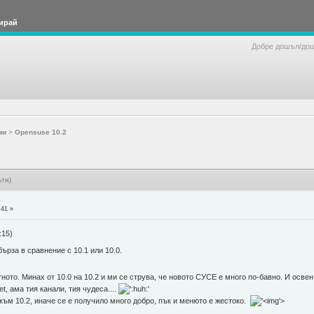
ирай
Добре дошъл/до
ми
>
Opensuse 10.2
ти)
:41 »
:15)
ърза в сравнение с 10.1 или 10.0.
ното. Минах от 10.0 на 10.2 и ми се струва, че новото СУСЕ е много по-бавно. И освен 
et, ама тия канали, тия чудеса....
към 10.2, иначе се е получило много добро, пък и менюто е жестоко.
'>