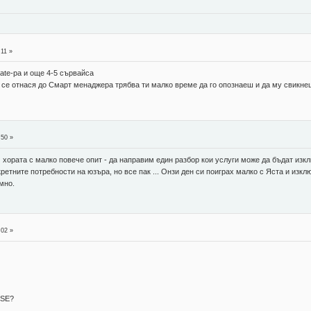
:11 »
ate-ра и още 4-5 сървайса
 се отнася до Смарт менаджера трябва ти малко време да го опознаеш и да му свикне
:50 »
 хората с малко повече опит - да направим един разбор кои услуги може да бъдат изкл
кретните потребности на юзъра, но все пак ... Онзи ден си поиграх малко с Яста и изк
мно.
:02 »
USE?