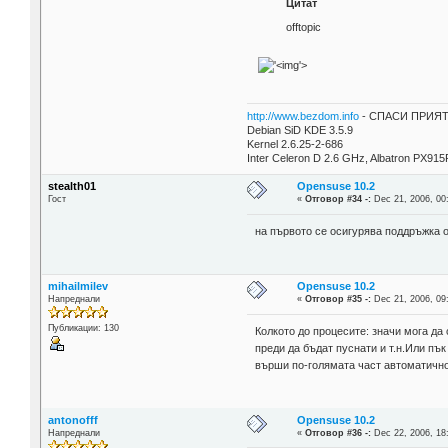
Цитат
offtopic
'>
http://www.bezdom.info
- СПАСИ ПРИЯТЕ
Debian SiD KDE 3.5.9
Kernel 2.6.25-2-686
Inter Celeron D 2.6 GHz, Albatron PX9
stealth01
Opensuse 10.2
Гост
«
Отговор #34 -:
Dec 21, 2006, 00
на първото се осигурява поддръжка от
mihailmilev
Opensuse 10.2
Напреднали
«
Отговор #35 -:
Dec 21, 2006, 09
Публикации: 130
Колкото до процесите: значи мога д
преди да бъдат пуснати и т.н.Или пък
върши по-голямата част автоматично
antonofff
Opensuse 10.2
Напреднали
«
Отговор #36 -:
Dec 22, 2006, 18