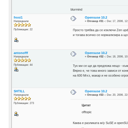
blurmind
frost1
Opensuse 10.2
Напреднали
«
Отговор #31 -:
Dec 17, 2006, 12
Публикации: 22
Просто трябва да се изключи Zen upd
и тогава всичко се нормализира а що
antonofff
Opensuse 10.2
Напреднали
«
Отговор #32 -:
Dec 18, 2006, 10
Публикации: 44
Тук ми се ще да предложа нещо - към
Вярно е, че това много зависи от кон
на 600 Мгхз, макар и не особено огро
SHTILL
Opensuse 10.2
Напреднали
«
Отговор #33 -:
Dec 20, 2006, 22
Публикации: 273
Цитат
offtopic
Каква е разликата м/у SuSE и openS