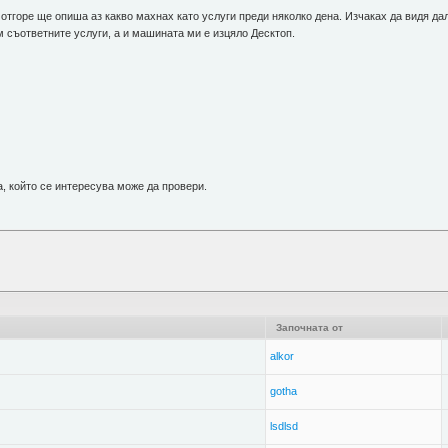
тгоре ще опиша аз какво махнах като услуги преди няколко дена. Изчаках да видя дал
 съответните услуги, а и машината ми е изцяло Десктоп.
, който се интересува може да провери.
Започната от
alkor
gotha
lsdlsd