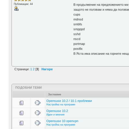
Публикации: 44
В продължение на предложението ми о
защото не ползвам и няма да ползвам
cups
mdnsd
smbfs
smpppd
sshd
nscd
portmap
postfix
В Яста има описание на горните неща
Страници:
1
2
[
3
]
Нагоре
ПОДОБНИ ТЕМИ
Заглавие
Opensuse 10.2 / 10.1 проблеми
Настройка на програми
Opensuse 10.2
Идеи и мнения
Opensuse 10 openvpn
Настройка на програми