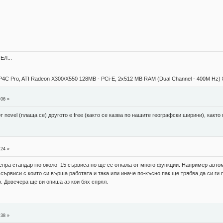
Л...
15P4C Pro, ATI Radeon X300/X550 128MB - PCi-E, 2x512 MB RAM (Dual Channel - 400M Hz) 
:06 »
 novel (плаща се) другото е free (както се казва по нашите географски ширини), както r
:24 »
а спра стандартно около 15 сървиса но ще се откажа от много функции. Например авт
 сървиси с които си върша работата и така или иначе по-късно пак ще трябва да си ги 
. Довечера ще ви опиша аз кои бях спрял.
:38 »