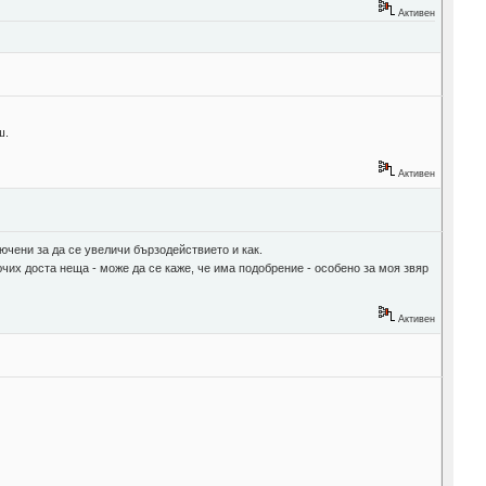
Активен
ш.
Активен
ючени за да се увеличи бързодействието и как.
лючих доста неща - може да се каже, че има подобрение - особено за моя звяр
Активен