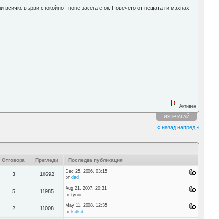
и всичко върви спокойно - поне засега е ок. Повечето от нещата ги махнах
Активен
ИЗПЕЧАТАЙ
« назад
напред »
Отговора
Прегледи
Последна публикация
Dec 25, 2006, 03:15
3
10692
от
dad
Aug 21, 2007, 20:31
5
11985
от tyuio
May 11, 2008, 12:35
2
11008
от
lsdlsd