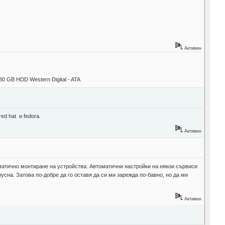
Активен
80 GB HDD Western Digital - ATA
ed hat и fedora.
Активен
оматично монтиране на устройства. Автоматични настройки на някои сървиси
пусна. Затова по-добре да го оставя да си ми зарежда по-бавно, но да ми
Активен