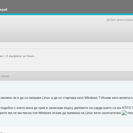
ирай
Добре дошъл/до
ми
>
2 въпроса за linux..
 пъти)
зможно ли е да си направя Linux-а да се стартира като Windows ? Искам като включа 
?
 подобно с което мога да трия и записвам върху дяловете на харда които са ми NTFS 
орете ми,че ми писна тоя Windows искам да премина на Linux вече окончателно