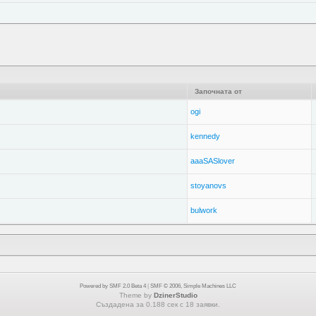
Започната от
ogi
kennedy
aaaSASlover
stoyanovs
bulwork
Powered by SMF 2.0 Beta 4
|
SMF © 2006, Simple Machines LLC
Theme by
DzinerStudio
Създадена за 0.188 сек с 18 заявки.