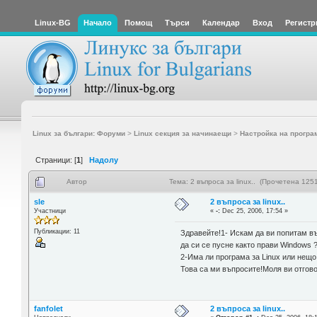
Linux-BG
Начало
Помощ
Търси
Календар
Вход
Регистр
Linux за българи: Форуми
>
Linux секция за начинаещи
>
Настройка на програ
Страници: [
1
]
Надолу
Автор
Тема: 2 въпроса за linux.. (Прочетена 1251
sle
2 въпроса за linux..
Участници
«
-:
Dec 25, 2006, 17:54 »
Публикации: 11
Здравейте!1- Искам да ви попитам въ
да си се пусне както прави Windows 
2-Има ли програма за Linux или нещо
Това са ми въпросите!Моля ви отгов
fanfolet
2 въпроса за linux..