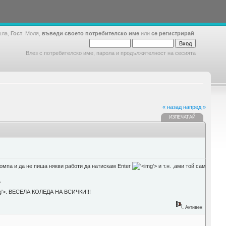
шла,
Гост
. Моля,
въведи своето потребителско име
или
се регистрирай
.
Влез с потребителско име, парола и продължителност на сесията
« назад
напред »
ИЗПЕЧАТАЙ
компа и да не пиша някви работи да натискам Enter
'>
и т.н. ,ами той сам
?
'>
. ВЕСЕЛА КОЛЕДА НА ВСИЧКИ!!!
Активен