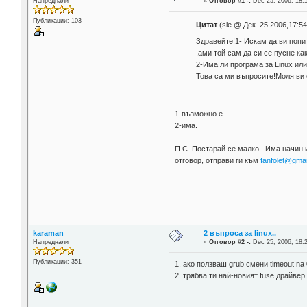
Напреднали
«
Отговор #1 -:
Dec 25, 2006, 18:
Публикации: 103
Цитат
(sle @ Дек. 25 2006,17:54
Здравейте!1- Искам да ви попи
,ами той сам да си се пусне ка
2-Има ли програма за Linux ил
Това са ми въпросите!Моля ви 
1-възможно е.
2-има.
П.С. Постарай се малко...Има начин 
отговор, отправи ги към
fanfolet@gmai
karaman
2 въпроса за linux..
Напреднали
«
Отговор #2 -:
Dec 25, 2006, 18:
Публикации: 351
1. ако ползваш grub смени timeout na
2. трябва ти най-новият fuse драйвер 