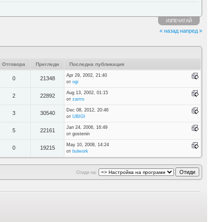
ИЗПЕЧАТАЙ
« назад
напред »
Отговора
Прегледи
Последна публикация
Apr 29, 2002, 21:40
0
21348
от
ogi
Aug 13, 2002, 01:15
2
22892
от
zarrro
Dec 08, 2012, 20:46
3
30540
от
UBIGI
Jan 24, 2006, 16:49
5
22161
от gostenin
May 10, 2008, 14:24
0
19215
от
bulwork
Отиди на: