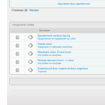
http://binki-linux.openfmi.net/
Страници: [
1
]
Нагоре
ПОДОБНИ ТЕМИ
Заглавие
Бисквитките на linux-bg.org
Предложения за подобрения на сайта
Лаком Linux
Хардуерни и софтуерни проблеми
Mandrake Linux 10 and Linux
Настройка на програми
Remote връзка Linux<--> Linux
Настройка на програми
Experienced linux enginnced linux engineers
Търсене