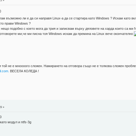
13 »
)
там възможно ли е да си направя Linux-а да се стартира като Windows ? Искам като вк
кто прави Windows ?
и нещо подобно с което мога да трия и записвам върху дяловете на харда които са ми 
отговорете ми,че ми писна тоя Windows искам да премина на Linux вече окончателно
и той не е мноооого сложен. Намирането на отговора също не е толкова сложен пробле
l.com.
ВЕСЕЛА КОЛЕДА !
29 »
 0
като модул и ntfs-3g