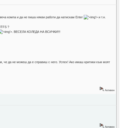
люча компа и да не пиша някви работи да натискам Enter
'>
и т.н.
NTFS ?
'>
. ВЕСЕЛА КОЛЕДА НА ВСИЧКИ!!!
м, че да не можеш да е справиш с него. Успех! Ако имаш критики към моят
Активен
Активен