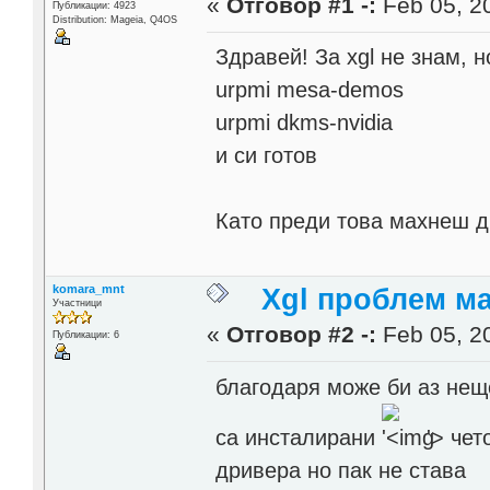
«
Отговор #1 -:
Feb 05, 20
Публикации: 4923
Distribution: Mageia, Q4OS
Здравей! За xgl не знам, н
urpmi mesa-demos
urpmi dkms-nvidia
и си готов
Като преди това махнеш д
komara_mnt
Xgl проблем м
Участници
«
Отговор #2 -:
Feb 05, 20
Публикации: 6
благодаря може би аз нещо
са инсталирани
'>
чето
дривера но пак не става