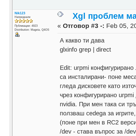
Nik123
Xgl проблем м
Напреднали
«
Отговор #3 -:
Feb 05, 20
Публикации: 4923
Distribution: Mageia, Q4OS
А какво ти дава
glxinfo grep | direct
Edit: urpmi конфигурирано
са инсталирани- поне меса
гледа дисковете като изто
чрез конфигурирано urpmi
nvidia. При мен така си тръ
ползваш cedega за игрите, 
(поне при мен в RC2 верс
/dev - става въпрос за /dev