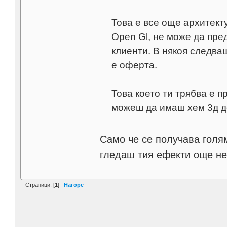
Това е все още архитект
Open Gl, не може да пре
клиенти. В някоя следващ
е оферта.
Това което ти трябва е п
можеш да имаш хем 3д д
Само че се получава голям
гледаш тия ефекти още не
Страници: [
1
]
Нагоре