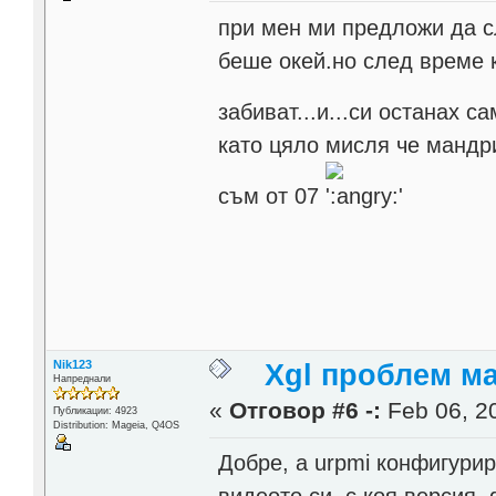
при мен ми предложи да с
беше окей.но след време к
забиват...и...си останах с
като цяло мисля че мандр
съм от 07
Nik123
Xgl проблем м
Напреднали
«
Отговор #6 -:
Feb 06, 20
Публикации: 4923
Distribution: Mageia, Q4OS
Добре, а urpmi конфигурир