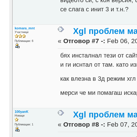
видеото си, с коя версия, 
се слага с инит 3 и т.н.?
komara_mnt
Xgl проблем м
Участници
«
Отговор #7 -:
Feb 06, 20
Публикации: 6
бях инсталнал тези от сай
и ги иснтал от там. като и
как влезна в 3д режим хг
мерси че ми помагаш иска
100yanK
Xgl проблем м
Новаци
«
Отговор #8 -:
Feb 07, 20
Публикации: 1