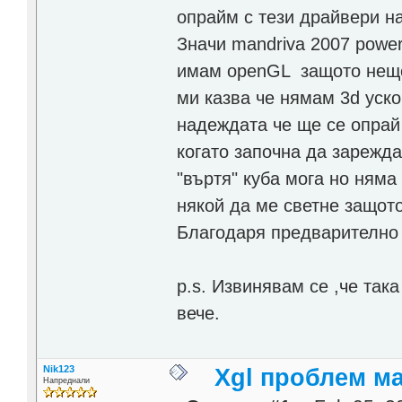
опрайм с тези драйвери на 
Значи mandriva 2007 power
имам openGL защото нещо н
ми казва че нямам 3d уско
надеждата че ще се опрай
когато започна да зарежда
"въртя" куба мога но няма
някой да ме светне защот
Благодаря предварително !
p.s. Извинявам се ,че так
вече.
Nik123
Xgl проблем м
Напреднали