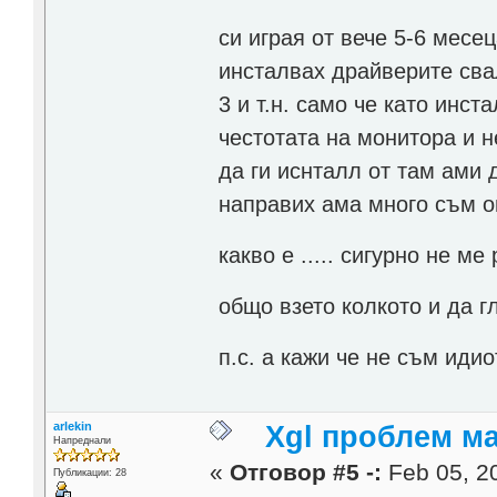
си играя от вече 5-6 месе
инсталвах драйверите сва
3 и т.н. само че като инс
честотата на монитора и не
да ги иснталл от там ами 
направих ама много съм о
какво е ..... сигурно не 
общо взето колкото и да 
п.с. а кажи че не съм иди
arlekin
Xgl проблем м
Напреднали
«
Отговор #5 -:
Feb 05, 20
Публикации: 28