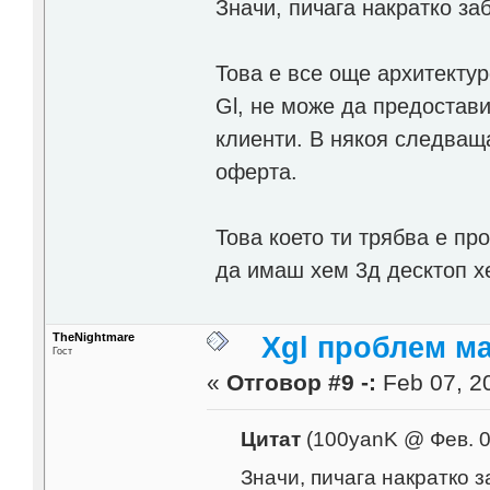
Значи, пичага накратко заб
Това е все още архитекту
Gl, не може да предостав
клиенти. В някоя следваща
оферта.
Това което ти трябва е пр
да имаш хем 3д десктоп 
TheNightmare
Xgl проблем м
Гост
«
Отговор #9 -:
Feb 07, 20
Цитат
(100yanK @ Фев. 0
Значи, пичага накратко за