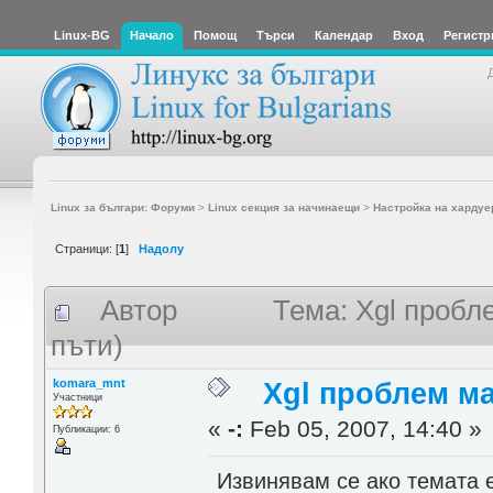
Linux-BG
Начало
Помощ
Търси
Календар
Вход
Регистр
Linux за българи: Форуми
>
Linux секция за начинаещи
>
Настройка на хардуе
Страници: [
1
]
Надолу
Автор
Тема: Xgl пробл
пъти)
komara_mnt
Xgl проблем м
Участници
«
-:
Feb 05, 2007, 14:40 »
Публикации: 6
Извинявам се ако темата е