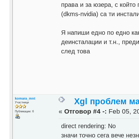
права и за юзера, с който
(dkms-nvidia) са ти инстал
Я напиши едно по едно ка
деинсталации и т.н., пред
след това
komara_mnt
Xgl проблем м
Участници
«
Отговор #4 -:
Feb 05, 20
Публикации: 6
direct rendering: No
значи точно сега вече не