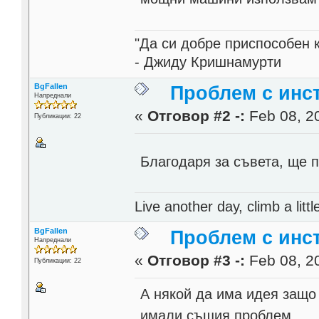
"Да си добре приспособен 
- Джиду Кришнамурти
BgFallen
Проблем с инст
Напреднали
«
Отговор #2 -:
Feb 08, 20
Публикации: 22
Благодаря за съвета, ще 
Live another day, climb a littl
BgFallen
Проблем с инст
Напреднали
«
Отговор #3 -:
Feb 08, 20
Публикации: 22
А някой да има идея защо 
имали същия проблем...