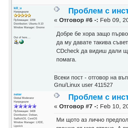
kill_u
Проблем с инст
Напреднали
«
Отговор #6 -:
Feb 09, 20
Публикации: 1058
Distribution: Ubuntu 9.10
Window Manager: Gnome
Добре бе хора защо първо 
Out of here....
да му давате такива съвет
CDcheck да видиш дали ще
помага.
Всеки пост - отговор на въп
Gnu/Linux user 411527
neter
Проблем с инст
Global Moderator
Напреднали
«
Отговор #7 -:
Feb 10, 20
Публикации: 3408
Distribution: Debian,
Ми щото аз лично предполо
SailfishOS, CentOS
Window Manager: LXDE,
Lipstick