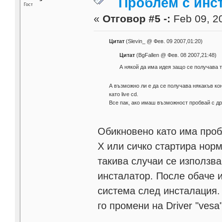
Проблем с инст
Гост
«
Отговор #5 -:
Feb 09, 20
Цитат
(Slevin_ @ Фев. 09 2007,01:20)
Цитат
(BgFallen @ Фев. 08 2007,21:48)
А някой да има идея защо се получава т
А възможно ли е да се получава някакъв ко
като live cd.
Все пак, ако имаш възможност пробвай с др
Обикновено като има проб
Х или сичко стартира нор
такива случаи се използв
инсталатор. После обаче 
система след инсталация. Т
го промени на Driver "vesa