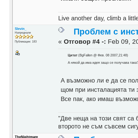
Live another day, climb a littl
Slevin_
Проблем с инст
Напреднали
«
Отговор #4 -:
Feb 09, 20
Публикации: 183
Цитат
(BgFallen @ Фев. 08 2007,21:48)
А някой да има идея защо се получава така?
А възможно ли е да се по
щом при инсталацията ти з
Все пак, ако имаш възмож
"Две неща на този свят са 
второто не съм съвсем сиг
TheNightmare