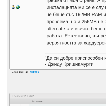
грешка от моя страна. А 
инсталацията ми се е случ
че беше със 192МB RAM и 
проблема, но и 256MB не 
alternate-а и всичко беше
работа. Естествено, въпре
вероятността за хардуере
"Да си добре приспособен 
- Джиду Кришнамурти
Страници: [
1
]
Нагоре
ПОДОБНИ ТЕМИ
Заглавие