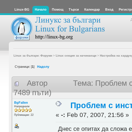
Linux-BG
Начало
Помощ
Търси
Календар
Вход
Регистр
Linux за българи: Форуми
>
Linux секция за начинаещи
>
Настройка на хардуе
Страници: [
1
]
Надолу
Автор
Тема: Проблем с
7489 пъти)
BgFallen
Проблем с инст
Напреднали
«
-:
Feb 07, 2007, 21:56 »
Публикации: 22
Днес се опитах да сложа е