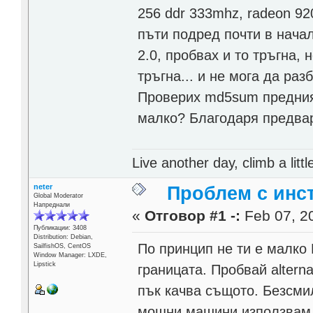
256 ddr 333mhz, radeon 92
пъти подред почти в начало
2.0, пробвах и то тръгна, 
тръгна... и не мога да ра
Проверих md5sum предния 
малко? Благодаря предва
Live another day, climb a littl
neter
Проблем с инст
Global Moderator
Напреднали
«
Отговор #1 -:
Feb 07, 20
Публикации: 3408
Distribution: Debian,
По принцип не ти е малко 
SailfishOS, CentOS
Window Manager: LXDE,
Lipstick
границата. Пробвай altern
пък качва същото. Безсми
мощни машини използвам a