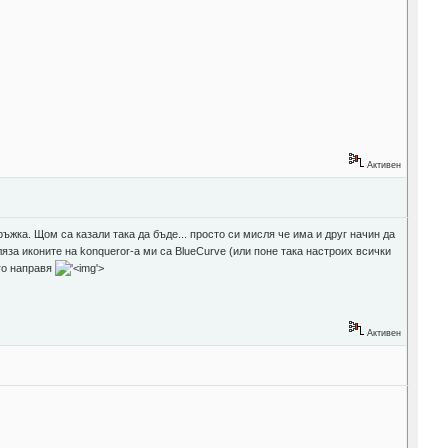
Активен
ъжка. Щом са казали така да бъде... просто си мисля че има и друг начин да
ляза иконите на konqueror-а ми са BlueCurve (или поне така настроих всички
 го направя
'>
Активен