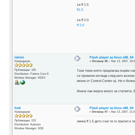
za ff 1.5
ff1.5
za ff 2.0
ff 2.0
iskren
Flash player за linux x86_64
Напреднали
«
Отговор #6 -:
Mar 13, 2007, 18:0
Публикации: 185
Тази тема която предлагаш върви сам
Distribution: Fedora Core 8
се промени изгледа след като всички 
Window Manager: KDE3
икони от Control Center-a). Не е бол
Иначе пак мерси много за статията. В
lisik
Flash player за linux x86_64
Напреднали
«
Отговор #7 -:
Mar 13, 2007, 21:0
Публикации: 153
линка ff 1.5 дето съм ти го пратил е з
Distribution: Kubuntu
Window Manager: KDE