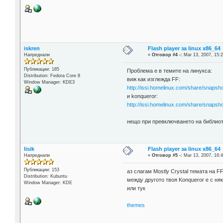
iskren
Flash player за linux x86_64
Напреднали
«
Отговор #4 -:
Mar 13, 2007, 15:2
Публикации: 185
Проблема е в темите на линукса:
Distribution: Fedora Core 8
виж как изглежда FF:
Window Manager: KDE3
http://issi.homelinux.com/share/snapsh
и konqueror:
http://issi.homelinux.com/share/snapsh
нещо при превключването на библиот
lisik
Flash player за linux x86_64
Напреднали
«
Отговор #5 -:
Mar 13, 2007, 16:4
Публикации: 153
аз слагам Mostly Crystal темата на F
Distribution: Kubuntu
между другото твоя Konqueror e с няк
Window Manager: KDE
или тук
themes