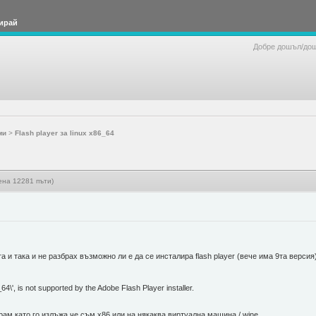
ирай
Добре дошъл/до
ми
>
Flash player за linux x86_64
тена 12281 пъти)
а и така и не разбрах възможно ли е да се инсталира flash player (вече има 9та версия
4\', is not supported by the Adobe Flash Player installer.
рам като го излъжа че съм x86 или на някаква виртуална машина / wine.