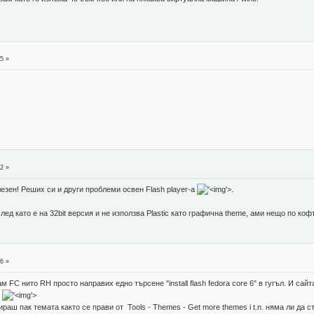
5 »
2 »
езен! Реших си и други проблеми освен Flash player-a
'>
.
ед като е на 32bit версия и не използва Plastic като графична theme, ами нещо по кофти
6 »
ам FC нито RH просто направих едно търсене "install flash fedora core 6" в гугъл. И са
"
'>
лираш пак темата както се прави от Tools - Themes - Get more themes i t.n. няма ли да 