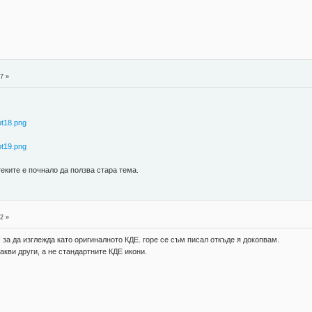
7 »
ot18.png
ot19.png
еките е почнало да ползва стара тема.
2 »
F за да изглежда като оригиналното КДЕ. горе се съм писал откъде я докопвам.
акви други, а не стандартните КДЕ икони.