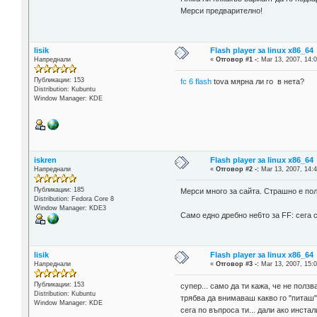
Мерси предварително!
lisik
Flash player за linux x86_64
Напреднали
«
Отговор #1 -:
Mar 13, 2007, 14:0
Публикации: 153
fc 6 flash
tova мярна ли го в нета?
Distribution: Kubuntu
Window Manager: KDE
iskren
Flash player за linux x86_64
Напреднали
«
Отговор #2 -:
Mar 13, 2007, 14:4
Публикации: 185
Мерси много за сайта. Страшно е пол
Distribution: Fedora Core 8
Window Manager: KDE3
Само едно дребно не6то за FF: сега сл
lisik
Flash player за linux x86_64
Напреднали
«
Отговор #3 -:
Mar 13, 2007, 15:0
Публикации: 153
супер... само да ти кажа, че не ползв
Distribution: Kubuntu
трябва да внимаваш какво го "питаш
Window Manager: KDE
сега по въпроса ти... дали ако инста