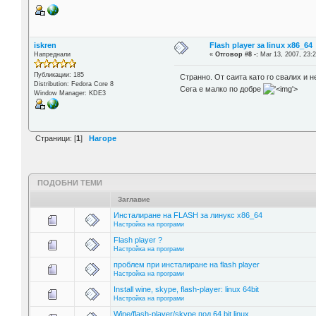
iskren
Flash player за linux x86_64
Напреднали
«
Отговор #8 -:
Mar 13, 2007, 23:2
Публикации: 185
Странно. От саита като го свалих и н
Distribution: Fedora Core 8
Сега е малко по добре
'>
Window Manager: KDE3
Страници: [
1
]
Нагоре
ПОДОБНИ ТЕМИ
Заглавие
Инсталиране на FLASH за линукс x86_64
Настройка на програми
Flash player ?
Настройка на програми
проблем при инсталиране на flash player
Настройка на програми
Install wine, skype, flash-player: linux 64bit
Настройка на програми
Wine/flash-player/skype под 64 bit linux