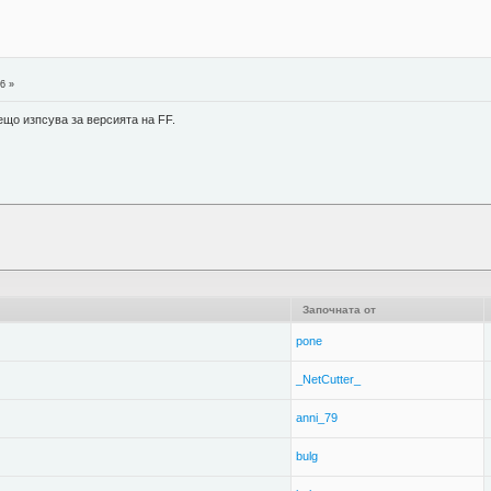
6 »
ещо изпсува за версията на FF.
Започната от
pone
_NetCutter_
anni_79
bulg