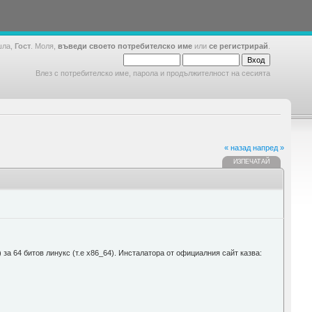
шла,
Гост
. Моля,
въведи своето потребителско име
или
се регистрирай
.
Влез с потребителско име, парола и продължителност на сесията
« назад
напред »
ИЗПЕЧАТАЙ
) за 64 битов линукс (т.е x86_64). Инсталатора от официалния сайт казва: