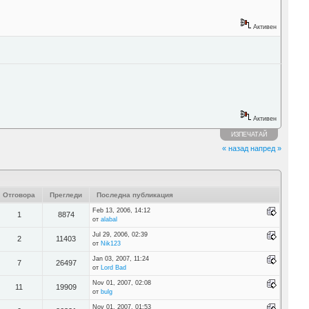
Активен
Активен
ИЗПЕЧАТАЙ
« назад
напред »
Отговора
Прегледи
Последна публикация
Feb 13, 2006, 14:12
1
8874
от
alabal
Jul 29, 2006, 02:39
2
11403
от
Nik123
Jan 03, 2007, 11:24
7
26497
от
Lord Bad
Nov 01, 2007, 02:08
11
19909
от
bulg
Nov 01, 2007, 01:53