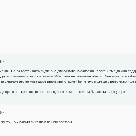
8 »
о на FF2, за което (както видях във дискусиите на сайта на Fedora) няма да има поддр
други приложения, включително и 64битовия FF използват Plastic. Иначе както ти забе
ка за умиране ако не мога да се върна към стария Theme, ако може да стане лесно - ще
 google и аз търся почти постоянно, явно този път не съм бил достатъчно упорит.
9 »
а firefox 1.5.x работи ти казвам аз него ползвам