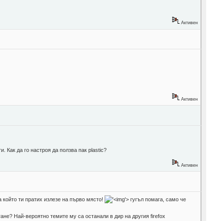
Активен
Активен
. Как да го настроя да ползва пак plastic?
Активен
йта който ти пратих излезе на първо място!
'>
гугъл помага, само че
стане? Hай-вероятно темите му са останали в дир на другия firefox