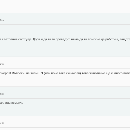
е
6 »
а световния софтуер. Дори и да ти го преведът, няма да ти помогне да работиш, защот
е
2 »
почерпя! Въпреки, че знам EN (или поне така си мисля) това животинче ще е много поле
е
8 »
очки или всичко?
е
7 »