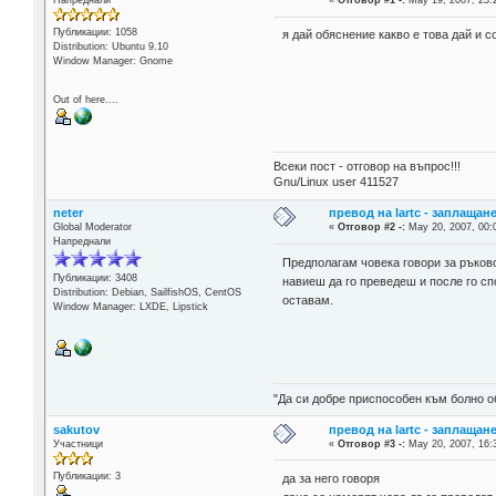
Напреднали
«
Отговор #1 -:
May 19, 2007, 23:
Публикации: 1058
я дай обяснение какво е това дай и 
Distribution: Ubuntu 9.10
Window Manager: Gnome
Out of here....
Всеки пост - отговор на въпрос!!!
Gnu/Linux user 411527
neter
превод на lartc - заплащан
Global Moderator
«
Отговор #2 -:
May 20, 2007, 00:
Напреднали
Предполагам човека говори за ръко
Публикации: 3408
навиеш да го преведеш и после го сп
Distribution: Debian, SailfishOS, CentOS
оставам.
Window Manager: LXDE, Lipstick
"Да си добре приспособен към болно о
sakutov
превод на lartc - заплащан
Участници
«
Отговор #3 -:
May 20, 2007, 16:
Публикации: 3
да за него говоря