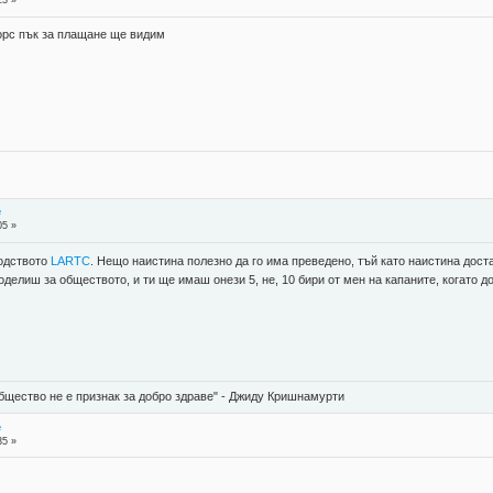
23 »
сорс пък за плащане ще видим
е
05 »
водството
LARTC
. Нещо наистина полезно да го има преведено, тъй като наистина доста
оделиш за обществото, и ти ще имаш онези 5, не, 10 бири от мен на капаните, когато д
бщество не е признак за добро здраве" - Джиду Кришнамурти
е
35 »