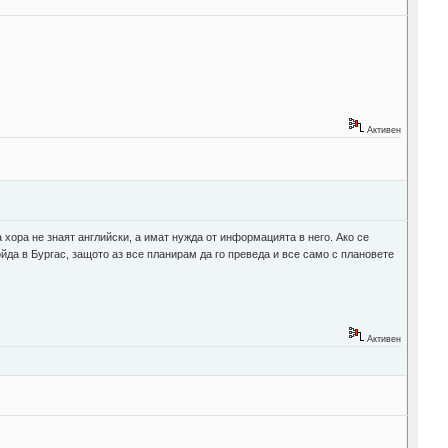
Активен
 хора не знаят английски, а имат нужда от информацията в него. Ако се
ойда в Бургас, защото аз все планирам да го преведа и все само с плановете
Активен