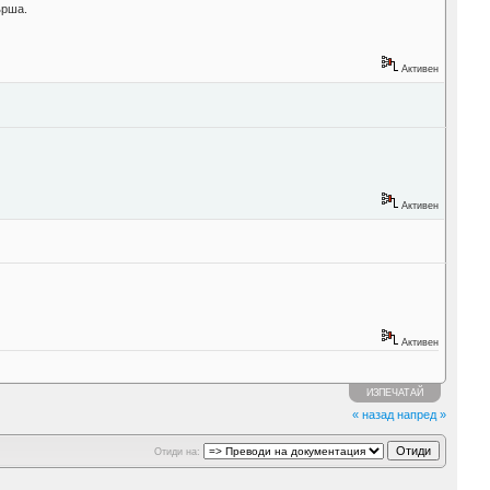
ърша.
Активен
Активен
Активен
ИЗПЕЧАТАЙ
« назад
напред »
Отиди на: