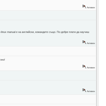
Активен
о linux manual е на английски, командите също. По-добре плати да научиш
Активен
зно!
Активен
Активен