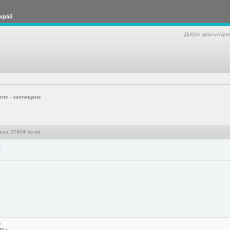
ирай
Добре дошъл/до
artc - заплащане
тена 27904 пъти)
е
е