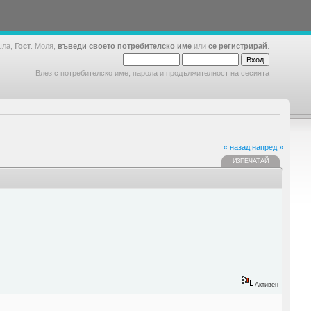
шла,
Гост
. Моля,
въведи своето потребителско име
или
се регистрирай
.
Влез с потребителско име, парола и продължителност на сесията
« назад
напред »
ИЗПЕЧАТАЙ
Активен