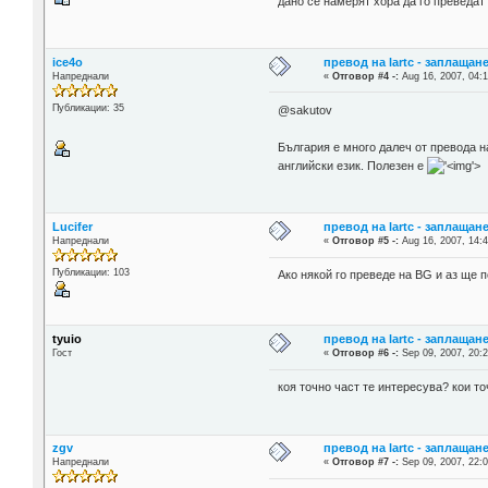
дано се намерят хора да го преведат
ice4o
превод на lartc - заплащан
Напреднали
«
Отговор #4 -:
Aug 16, 2007, 04:1
Публикации: 35
@sakutov
България е много далеч от превода н
английски език. Полезен е
'>
Lucifer
превод на lartc - заплащан
Напреднали
«
Отговор #5 -:
Aug 16, 2007, 14:4
Публикации: 103
Ако някой го преведе на BG и аз ще 
tyuio
превод на lartc - заплащан
Гост
«
Отговор #6 -:
Sep 09, 2007, 20:2
коя точно част те интересува? кои т
zgv
превод на lartc - заплащан
Напреднали
«
Отговор #7 -:
Sep 09, 2007, 22:0