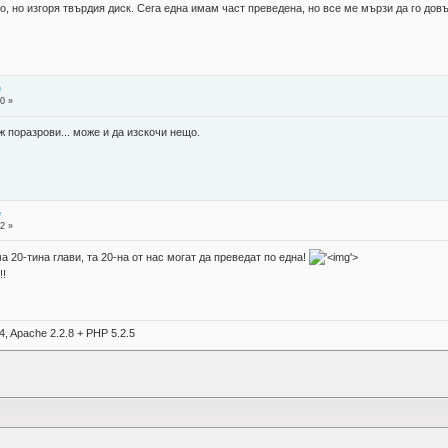
, но изгоря твърдия диск. Сега една имам част преведена, но все ме мързи да го дов
е
0 »
 поразрови... може и да изскочи нещо.
е
2 »
 20-тина глави, та 20-на от нас могат да преведат по една!
'>
!!
4, Apache 2.2.8 + PHP 5.2.5