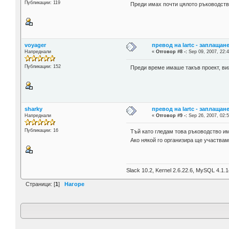
Публикации: 119
Преди имах почти цялото ръководство
voyager
превод на lartc - заплащан
Напреднали
«
Отговор #8 -:
Sep 09, 2007, 22:4
Публикации: 152
Преди време имаше такъв проект, виж
sharky
превод на lartc - заплащан
Напреднали
«
Отговор #9 -:
Sep 26, 2007, 02:5
Публикации: 16
Тъй като гледам това ръководство има
Ако някой го организира ще участвам
Slack 10.2, Kernel 2.6.22.6, MySQL 4.1.1
Страници: [
1
]
Нагоре