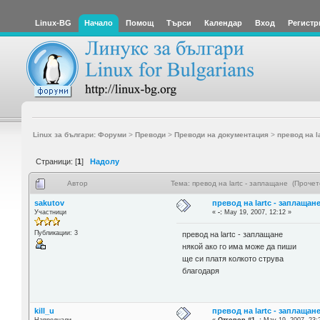
Linux-BG
Начало
Помощ
Търси
Календар
Вход
Регистр
Linux за българи: Форуми
>
Преводи
>
Преводи на документация
>
превод на l
Страници: [
1
]
Надолу
Автор
Тема: превод на lartc - заплащане (Проче
sakutov
превод на lartc - заплащан
Участници
«
-:
May 19, 2007, 12:12 »
Публикации: 3
превод на lartc - заплащане
някой ако го има може да пиши
ще си платя колкото струва
благодаря
kill_u
превод на lartc - заплащан