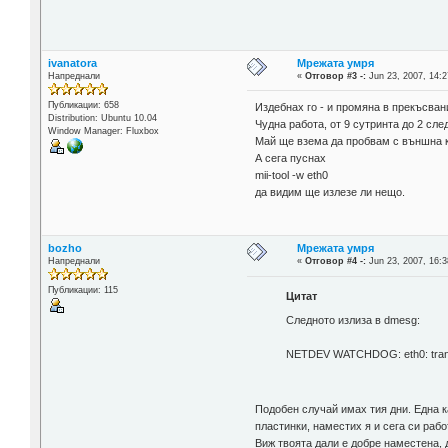
ivanatora
Мрежата умря
Напреднали
«
Отговор #3 -:
Jun 23, 2007, 14:2
Публикации: 658
Издебнах го - и промяна в прекъсван
Distribution: Ubuntu 10.04
Чудна работа, от 9 сутринта до 2 с
Window Manager: Fluxbox
Май ще взема да пробвам с външна ка
А сега пуснах
mii-tool -w eth0
да видим ще излезе ли нещо.
bozho
Мрежата умря
Напреднали
«
Отговор #4 -:
Jun 23, 2007, 16:3
Публикации: 115
Цитат
Следното излиза в dmesg:
NETDEV WATCHDOG: eth0: trans
Подобен случай имах тия дни. Една к
пластинки, наместих я и сега си рабо
Виж твоята дали е добре наместена, д