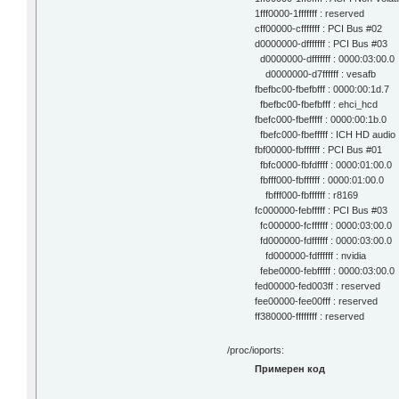
1fff0000-1fffffff : reserved
cff00000-cfffffff : PCI Bus #02
d0000000-dfffffff : PCI Bus #03
d0000000-dfffffff : 0000:03:00.0
d0000000-d7ffffff : vesafb
fbefbc00-fbefbfff : 0000:00:1d.7
fbefbc00-fbefbfff : ehci_hcd
fbefc000-fbefffff : 0000:00:1b.0
fbefc000-fbefffff : ICH HD audio
fbf00000-fbffffff : PCI Bus #01
fbfc0000-fbfdffff : 0000:01:00.0
fbfff000-fbffffff : 0000:01:00.0
fbfff000-fbffffff : r8169
fc000000-febfffff : PCI Bus #03
fc000000-fcffffff : 0000:03:00.0
fd000000-fdffffff : 0000:03:00.0
fd000000-fdffffff : nvidia
febe0000-febfffff : 0000:03:00.0
fed00000-fed003ff : reserved
fee00000-fee00fff : reserved
ff380000-ffffffff : reserved
/proc/ioports:
Примерен код