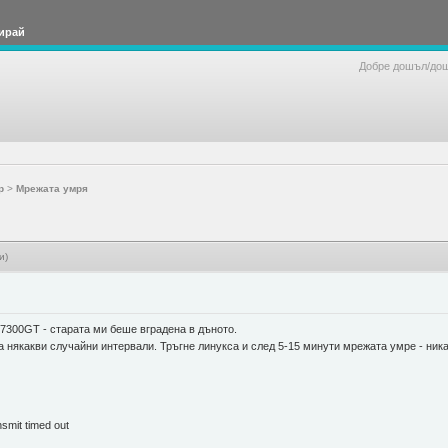
ирай
Добре дошъл/до
р
>
Мрежата умря
и)
7300GT - старата ми беше вградена в дъното.
 някакви случайни интервали. Тръгне линукса и след 5-15 минути мрежата умре - ника
mit timed out