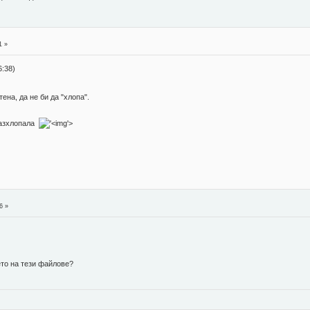
1 »
:38)
ена, да не би да "хлопа".
 разхлопала
'>
6 »
то на тези файлове?