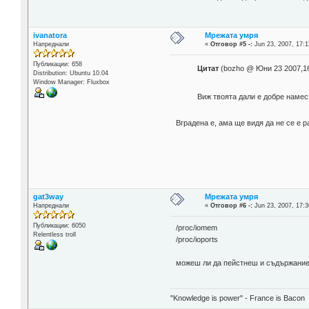
ivanatora
Мрежата умря
Напреднали
«
Отговор #5 -:
Jun 23, 2007, 17:1
Публикации: 658
Цитат
(bozho @ Юни 23 2007,16
Distribution: Ubuntu 10.04
Window Manager: Fluxbox
Виж твоята дали е добре намест
Вградена е, ама ще видя да не се е
gat3way
Мрежата умря
Напреднали
«
Отговор #6 -:
Jun 23, 2007, 17:3
Публикации: 6050
/proc/iomem
Relentless troll
/proc/ioports
можеш ли да пейстнеш и съдържание
"Knowledge is power" - France is Bacon