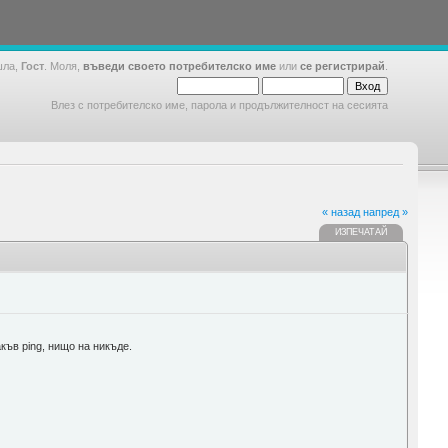
шла,
Гост
. Моля,
въведи своето потребителско име
или
се регистрирай
.
Влез с потребителско име, парола и продължителност на сесията
« назад
напред »
ИЗПЕЧАТАЙ
къв ping, нищо на никъде.