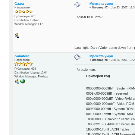
Gaara
Мрежата умря
Напреднали
«
Отговор #7 -:
Jun 23, 2007, 18:3
Публикации: 631
Какъв ти е нета?
Distribution: Debian
Window Manager: E17
Last night, Darth Vader came down from pla
ivanatora
Мрежата умря
Напреднали
«
Отговор #8 -:
Jun 24, 2007, 13:2
Публикации: 658
/proc/iomem:
Distribution: Ubuntu 10.04
Примерен код
Window Manager: Fluxbox
00000000-0009fbff : System RA
0009fc00-0009ffff : reserved
000a0000-000bffff : Video RAM a
000c0000-000cebff : Video ROM
000f0000-000fffff : System ROM
00100000-1ffaffff : System RAM
00100000-003a22c2 : Kernel co
003a22c3-004d918b : Kernel da
1ffb0000-1ffbffff : ACPI Tables
1ffc0000-1ffeffff : ACPI Non-volat