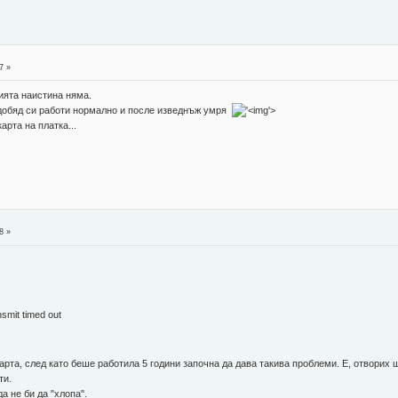
7 »
ията наистина няма.
ледобяд си работи нормално и после изведнъж умря
'>
рта на платка...
8 »
mit timed out
арта, след като беше работила 5 години започна да дава такива проблеми. Е, отворих 
ти.
а не би да "хлопа".