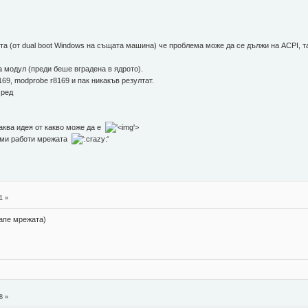
ета (от dual boot Windows на същата машина) че проблема може да се дължи на ACPI,
 модул (преди беше вградена в ядрото).
9, modprobe r8169 и пак никакъв резултат.
 ред
аква идея от какво може да е
'>
а ми работи мрежата
1 »
скапе мрежата)
8 »