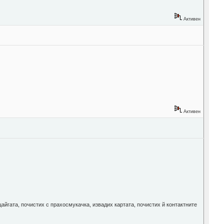
Активен
Активен
щайгата, почистих с прахосмукачка, извадих картата, почистих й контактните