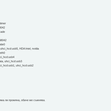
imer
042
ade
8042
de0
ci_hcd:usb5, HDA Intel, nvidia
eth0
i_hcd:usb4
a, uhci_hcd:usb3
hcd:usb1, uhci_hcd:usb2
 има ли промяна, обаче ме съмнява.