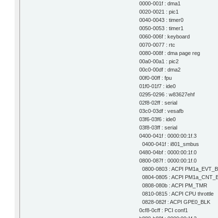
0000-001f : dma1
0020-0021 : pic1
0040-0043 : timer0
0050-0053 : timer1
0060-006f : keyboard
0070-0077 : rtc
0080-008f : dma page reg
00a0-00a1 : pic2
00c0-00df : dma2
00f0-00ff : fpu
01f0-01f7 : ide0
0295-0296 : w83627ehf
02f8-02ff : serial
03c0-03df : vesafb
03f6-03f6 : ide0
03f8-03ff : serial
0400-041f : 0000:00:1f.3
0400-041f : i801_smbus
0480-04bf : 0000:00:1f.0
0800-087f : 0000:00:1f.0
0800-0803 : ACPI PM1a_EVT_
0804-0805 : ACPI PM1a_CNT_
0808-080b : ACPI PM_TMR
0810-0815 : ACPI CPU throttle
0828-082f : ACPI GPE0_BLK
0cf8-0cff : PCI conf1