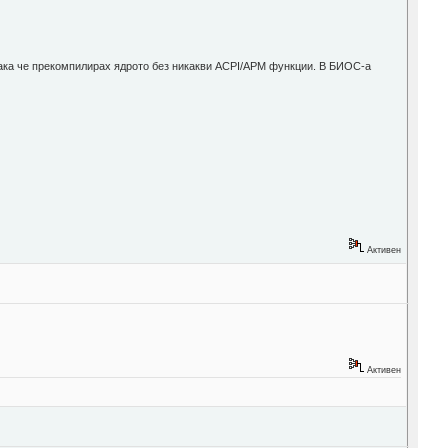
 така че прекомпилирах ядрото без никакви ACPI/APM функции. В БИОС-а
Активен
Активен