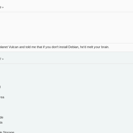
9 »
net Vulcan and told me that if you don't install Debian, he'd melt your brain.
7 »
M
rea
de
ta
ile Storage