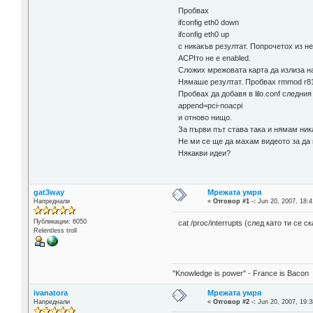
Пробвах
ifconfig eth0 down
ifconfig eth0 up
с никакъв резултат. Попрочетох из н
ACPIто не е enabled.
Сложих мрежовата карта да излиза на
Нямаше резултат. Пробвах rmmod r816
Пробвах да добавя в lilo.conf следния
append=pci-noacpi
и отново нищо.
За първи път става така и нямам ник
Не ми се ще да махам видеото за д
Някакви идеи?
gat3way
Мрежата умря
Напреднали
«
Отговор #1 -:
Jun 20, 2007, 18:4
Публикации: 6050
cat /proc/interrupts (след като ти се 
Relentless troll
"Knowledge is power" - France is Bacon
ivanatora
Мрежата умря
Напреднали
«
Отговор #2 -:
Jun 20, 2007, 19:3