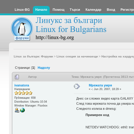
Linux-BG
Начало
Помощ
Търси
Календар
Вход
Регистр
Linux за българи: Форуми
>
Linux секция за начинаещи
>
Настройка на хардуе
Страници: [
1
]
Надолу
Автор
Тема: Мрежата умря (Прочетена 3813 път
ivanatora
Мрежата умря
Напреднали
«
-:
Jun 20, 2007, 18:29 »
Публикации: 658
Днес си сложих видео карта GALAXY 
Distribution: Ubuntu 10.04
След това мрежата почна да умира на
Window Manager: Fluxbox
Следното излиза в dmesg:
Примерен код
NETDEV WATCHDOG: eth0: trans