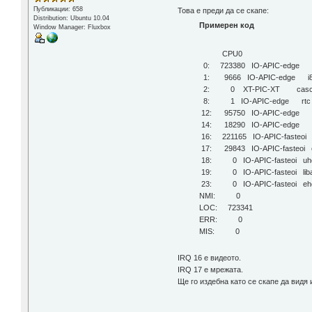
Публикации: 658
Това е преди да се скапе:
Distribution: Ubuntu 10.04
Примерен код
Window Manager: Fluxbox
CPU0
0: 723380 IO-APIC-edge t
1: 9666 IO-APIC-edge i8
2: 0 XT-PIC-XT casc
8: 1 IO-APIC-edge rtc
12: 95750 IO-APIC-edge i
14: 18290 IO-APIC-edge i
16: 221165 IO-APIC-fasteoi uh
17: 29843 IO-APIC-fasteoi 
18: 0 IO-APIC-fasteoi uhc
19: 0 IO-APIC-fasteoi libat
23: 0 IO-APIC-fasteoi ehci_
NMI: 0
LOC: 723341
ERR: 0
MIS: 0
IRQ 16 е видеото.
IRQ 17 е мрежата.
Ще го издебна като се скапе да видя