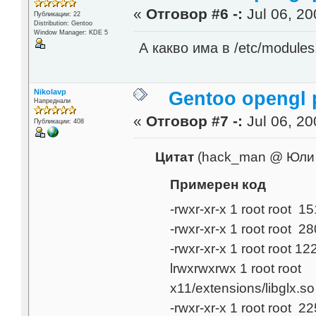
«
Отговор #6 -:
Jul 06, 20
Публикации: 22
Distribution: Gentoo
Window Manager: KDE 5
А какво има в /etc/modules.
Nikolavp
Gentoo opengl 
Напреднали
«
Отговор #7 -:
Jul 06, 20
Публикации: 408
Цитат
(hack_man @ Юли 
Примерен код
-rwxr-xr-x 1 root root 
-rwxr-xr-x 1 root root 2
-rwxr-xr-x 1 root root 
lrwxrwxrwx 1 root root 4
x11/extensions/libglx.so
-rwxr-xr-x 1 root root 2