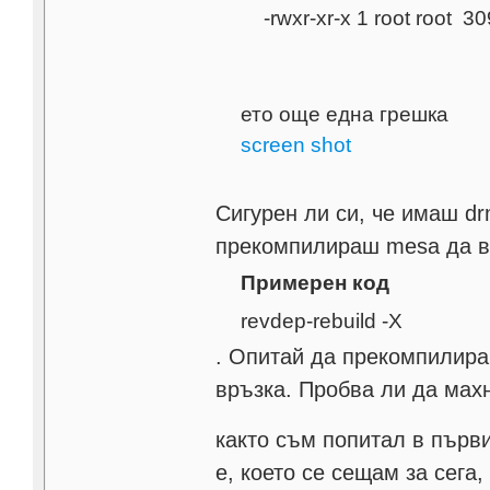
-rwxr-xr-x 1 root root 3
ето още една грешка
screen shot
Сигурен ли си, че имаш d
прекомпилираш mesa да в
Примерен код
revdep-rebuild -X
. Опитай да прекомпилира
връзка. Пробва ли да мах
както съм попитал в първ
е, което се сещам за сега,