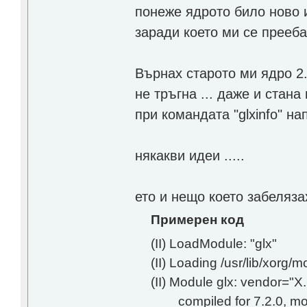
понеже ядрото било ново и
заради което ми се прееб
Върнах старото ми ядро 2
не тръгна ... даже и стана
при командата "glxinfo" н
някакви идеи .....
ето и нещо което забеляза
Примерен код
(II) LoadModule: "glx"
(II) Loading /usr/lib/xorg/
(II) Module glx: vendor="
compiled for 7.2.0, modu