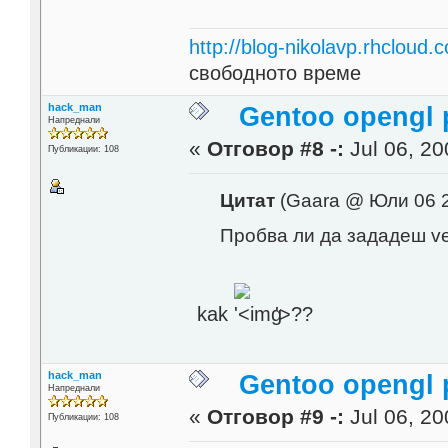
http://blog-nikolavp.rhcloud.
свободното време
hack_man
Gentoo opengl 
Напреднали
«
Отговор #8 -:
Jul 06, 20
Публикации: 108
Цитат
(Gaara @ Юли 06 2
Пробва ли да зададеш ve
kak
'>
??
hack_man
Gentoo opengl 
Напреднали
«
Отговор #9 -:
Jul 06, 20
Публикации: 108