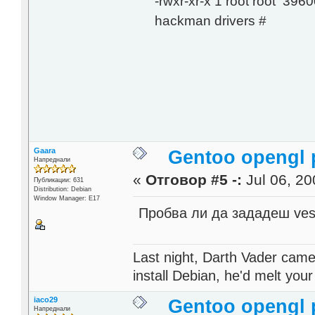
-rwxr-xr-x 1 root root 39
hackman d
Gaara
Gentoo opengl 
Напреднали
«
Отговор #5 -:
Jul 06, 20
Публикации: 631
Distribution: Debian
Window Manager: E17
Пробва ли да зададеш vesa
Last night, Darth Vader came
install Debian, he'd melt your
iaco29
Gentoo opengl 
Напреднали