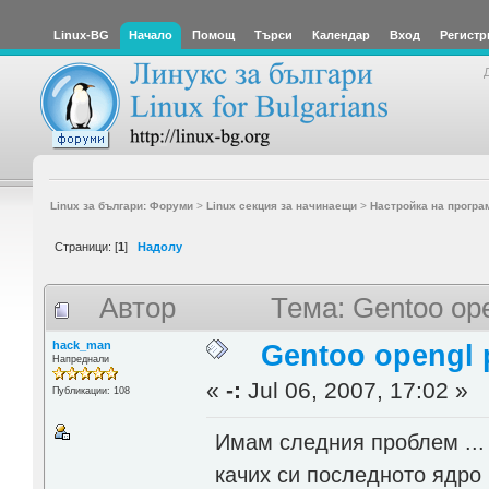
Linux-BG
Начало
Помощ
Търси
Календар
Вход
Регистр
Linux за българи: Форуми
>
Linux секция за начинаещи
>
Настройка на програ
Страници: [
1
]
Надолу
Автор
Тема: Gentoo op
hack_man
Gentoo opengl 
Напреднали
«
-:
Jul 06, 2007, 17:02 »
Публикации: 108
Имам следния проблем ...
качих си последното ядро