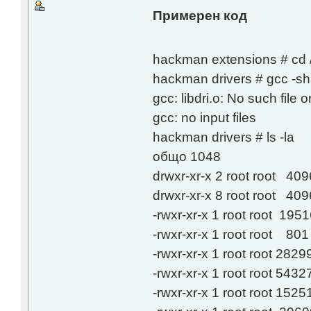
Примерен код
hackman extensions # cd /
hackman drivers # gcc -shar
gcc: libdri.o: No such file o
gcc: no input files
hackman drivers # ls -la
общо 1048
drwxr-xr-x 2 root root 40
drwxr-xr-x 8 root root 409
-rwxr-xr-x 1 root root 195
-rwxr-xr-x 1 root root 801
-rwxr-xr-x 1 root root 282
-rwxr-xr-x 1 root root 543
-rwxr-xr-x 1 root root 15