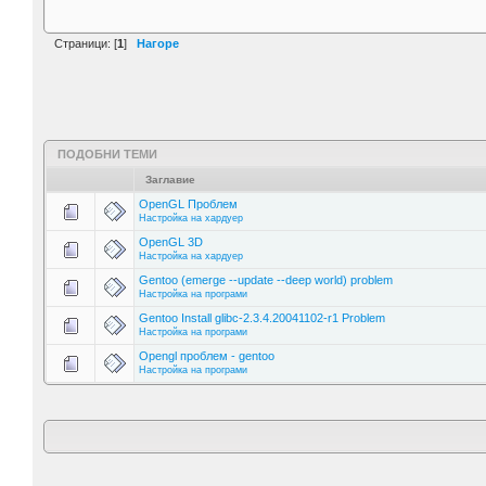
Страници: [
1
]
Нагоре
ПОДОБНИ ТЕМИ
Заглавие
OpenGL Проблем
Настройка на хардуер
OpenGL 3D
Настройка на хардуер
Gentoo (emerge --update --deep world) problem
Настройка на програми
Gentoo Install glibc-2.3.4.20041102-r1 Problem
Настройка на програми
Opengl проблем - gentoo
Настройка на програми