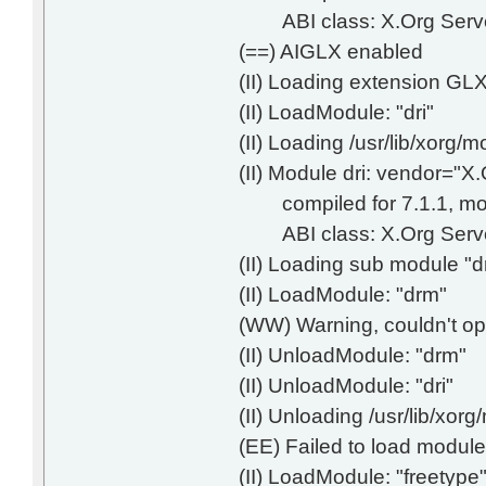
ABI class: X.Org Server
(==) AIGLX enabled
(II) Loading extension GL
(II) LoadModule: "dri"
(II) Loading /usr/lib/xorg/m
(II) Module dri: vendor="X
compiled for 7.1.1, modu
ABI class: X.Org Server
(II) Loading sub module "
(II) LoadModule: "drm"
(WW) Warning, couldn't o
(II) UnloadModule: "drm"
(II) UnloadModule: "dri"
(II) Unloading /usr/lib/xor
(EE) Failed to load module
(II) LoadModule: "freetype