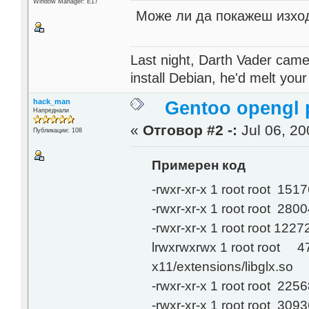
Window Manager: E17
Може ли да покажеш изхода 
Last night, Darth Vader came
install Debian, he'd melt your
hack_man
Gentoo opengl 
Напреднали
«
Отговор #2 -:
Jul 06, 20
Публикации: 108
Примерен код
-rwxr-xr-x 1 root root 151
-rwxr-xr-x 1 root root 280
-rwxr-xr-x 1 root root 122
lrwxrwxrwx 1 root root 47 
x11/extensions/libglx.so
-rwxr-xr-x 1 root root 225
-rwxr-xr-x 1 root root 309