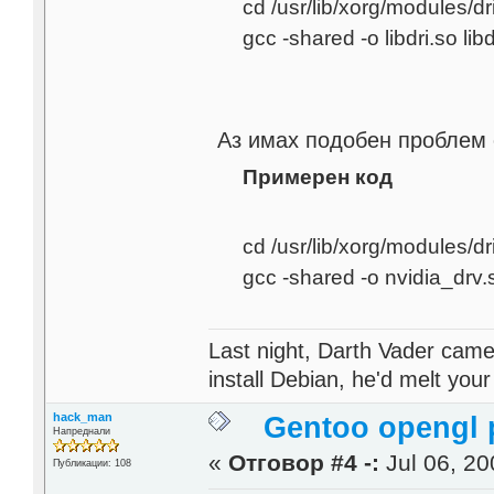
cd /usr/lib/xorg/modules/dr
gcc -shared -o libdri.so libd
Аз имах подобен проблем 
Примерен код
cd /usr/lib/xorg/modules/dr
gcc -shared -o nvidia_drv.
Last night, Darth Vader came
install Debian, he'd melt your
hack_man
Gentoo opengl 
Напреднали
«
Отговор #4 -:
Jul 06, 20
Публикации: 108