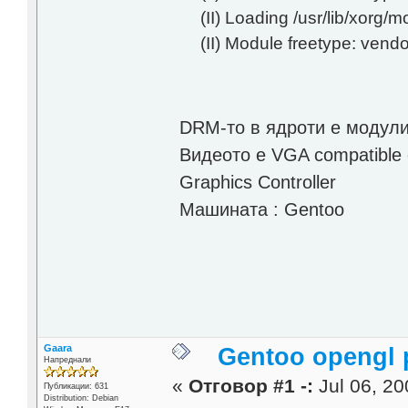
(II) Loading /usr/lib/xorg/m
(II) Module freetype: vend
DRM-то в ядроти е модул
Видеото е VGA compatible c
Graphics Controller
Машината : Gentoo
Gaara
Gentoo opengl 
Напреднали
«
Отговор #1 -:
Jul 06, 20
Публикации: 631
Distribution: Debian