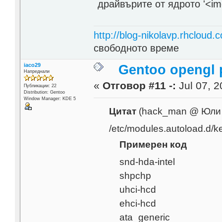
драйвърите от ядрото
http://blog-nikolavp.rhcloud.
свободното време
iaco29
Gentoo opengl 
Напреднали
«
Отговор #11 -:
Jul 07, 2
Публикации: 22
Distribution: Gentoo
Window Manager: KDE 5
Цитат
(hack_man @ Юли 
/etc/modules.autoload.d/ke
Примерен код
snd-hda-intel
shpchp
uhci-hcd
ehci-hcd
ata_generic