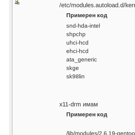
/etc/modules.autoload.d/ker
Примерен код
snd-hda-intel
shpchp
uhci-hcd
ehci-hcd
ata_generic
skge
sk98lin
x11-drm имам
Примерен код
/lib/modules/2.6.19-gento