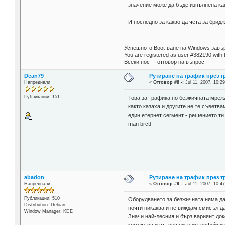
значение може да бъде изпълнена как
И последно за какво да чета за бридж
Успешното Boot-ване на Windows завър
You are registered as user #382190 with 
Всеки пост - отговор на въпрос
Dean79
Рутиране на трафик през 
Напреднали
«
Отговор #8 -:
Jul 11, 2007, 10:29
Публикации: 151
Това за трафика по безжичната мрежа 
както казаха и другите не те съветв
един етернет сегмент - решението ти
man brctl
abadon
Рутиране на трафик през 
Напреднали
«
Отговор #9 -:
Jul 11, 2007, 10:47
Публикации: 510
Оборудването за безжичната няма да
Distribution: Debian
почти никаква и не виждам смисъл да
Window Manager: KDE
Значи най-лесния и бърз вариянт док