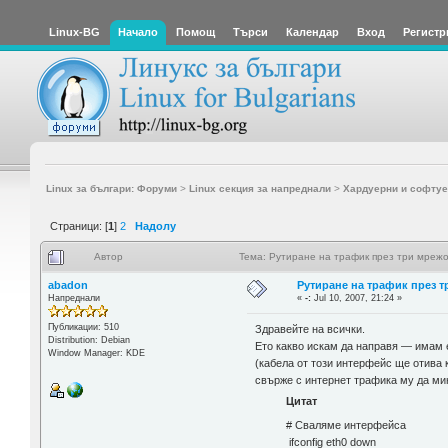
Linux-BG
Начало
Помощ
Търси
Календар
Вход
Регистр
Linux за българи: Форуми
>
Linux секция за напреднали
>
Хардуерни и софтуе
Страници: [
1
]
2
Надолу
Автор
Тема: Рутиране на трафик през три мреж
abadon
Рутиране на трафик през 
Напреднали
«
-:
Jul 10, 2007, 21:24 »
Публикации: 510
Здравейте на всички.
Distribution: Debian
Ето какво искам да направя — имам ед
Window Manager: KDE
(кабела от този интерфейс ще отива 
свърже с интернет трафика му да мин
Цитат
# Сваляме интерфейса
ifconfig eth0 down