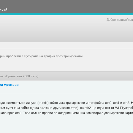
ирай
Добре дошъл/до
рни проблеми
>
Рутиране на трафик през три мрежови
ови (Прочетена 7880 пъти)
три мрежови
ин компютър с линукс (trustix) който има три мрежови интерфейса eth0, eth1 и eth2. Н
към суич към който ще са вързани други компютри), на eth2 ще идва нет от Wi-Fi устро
ава през eth0. Това съм го правил по следния начин на компютри с две мрежови карти