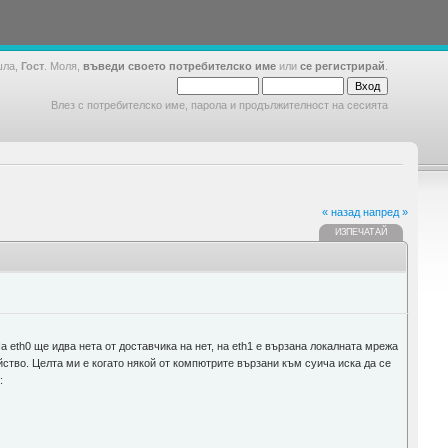
шла,
Гост
. Моля,
въведи своето потребителско име
или
се регистрирай
.
Влез с потребителско име, парола и продължителност на сесията
« назад
напред »
ИЗПЕЧАТАЙ
а eth0 ще идва нета от доставчика на нет, на eth1 е вързана локалната мрежа
йство. Целта ми е когато някой от компютрите вързани към суича иска да се
: