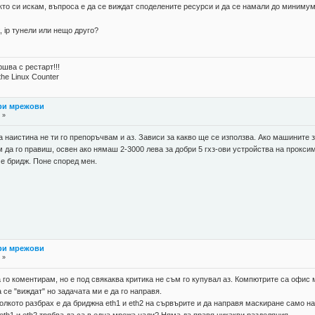
то си искам, въпроса е да се виждат споделените ресурси и да се намали до минимум 
, ip тунели или нещо друго?
шва с рестарт!!!
the Linux Counter
три мрежови
 »
наистина не ти го препоръчвам и аз. Зависи за какво ще се използва. Ако машините зад
ам да го правиш, освен ако нямаш 2-3000 лева за добри 5 гхз-ови устройства на прокс
 е бридж. Поне според мен.
три мрежови
 »
 го коментирам, но е под свякаква критика не съм го купувал аз. Компютрите са офис
 се "виждат" но задачата ми е да го направя.
олкото разбрах е да бриджна eth1 и eth2 на сървърите и да направя маскиране само на