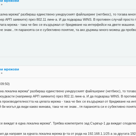
три мрежови
 »
окална мрежа" разбираш единствено уиндоуският файлшеринг (нетбиос), то тогава мно
ер АРП заявките) през 802.11 линк-а. И да подкараш WINS. В противен случай просто
лата мрежа - така че бих се въздържал от бриджване на интерфейси на двете машини.
 не знам...тя параноята си е субективно понятие, та ако държиш много можеш да проб
три мрежови
 »
09:50)
една локална мрежа" разбираш единствено уиндоуският файлшеринг (нетбиос), то тогав
роудкасти (например АРП заявките) през 802.11 линк-а. И да подкараш WINS. В против
на производителността на цялата мрежа - така че бих се въздържал от бриджване на ин
 би могъл да види какво минава, така че не знам...тя параноята си е субективно поня
се виждат в една локална мрежа". Трябва компютрите зад Сървър-1 да виждат споделе
л да направя за едната локална мрежа ip-та от рода на 192.168.1.1/25 а за другата 19