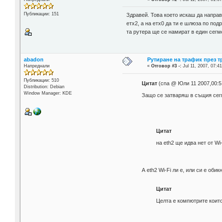
Публикации: 151
Здравей. Това което искаш да направ
етх2, а на етх0 да ти е шлюза по по
та рутера ще се намират в един сегм
abadon
Рутиране на трафик през 
Напреднали
«
Отговор #3 -:
Jul 11, 2007, 07:41
Публикации: 510
Цитат
(cna @ Юли 11 2007,00:5
Distribution: Debian
Window Manager: KDE
Защо се затваряш в същия сег
Цитат
на eth2 ще идва нет от Wi
А eth2 Wi-Fi ли е, или си е об
Цитат
Целта е компютрите които