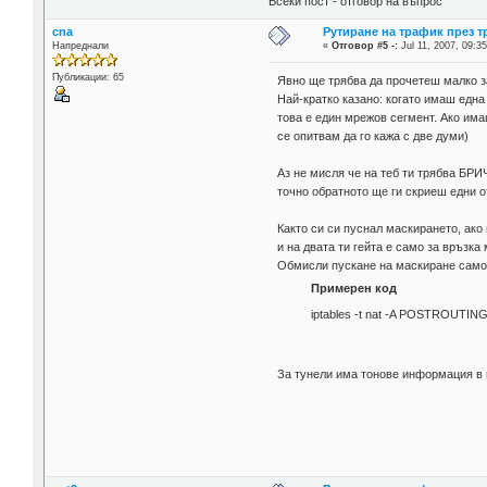
Всеки пост - отговор на въпрос
cna
Рутиране на трафик през 
Напреднали
«
Отговор #5 -:
Jul 11, 2007, 09:35
Публикации: 65
Явно ще трябва да прочетеш малко за
Най-кратко казано: когато имаш една 
това е един мрежов сегмент. Ако има
се опитвам да го кажа с две думи)
Аз не мисля че на теб ти трябва БРИ
точно обратното ще ги скриеш едни о
Както си си пуснал маскирането, ако
и на двата ти гейта е само за връзк
Обмисли пускане на маскиране само з
Примерен код
iptables -t nat -A POSTROUTING
За тунели има тонове информация в мр