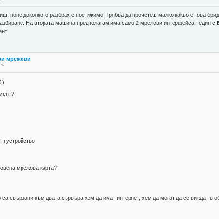
иш, поне доколкото разбрах е постижимо. Трябва да прочетеш малко какво е това брид
дразбиране. На втората машина предполагам има само 2 мрежови интерфейса - един с В
ент.
три мрежови
 »
1)
мент?
-Fi устройство
икновена мрежова карта?
 са свързани към двата сървъра хем да имат интернет, хем да могат да се виждат в 