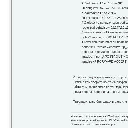
# Zadavame IP za 1-vata NIC
ifconfig eth0 82.147.151.116 ne
# Zadavame IP za 2 NIC
ifconfig eth1 192.168.124.254 n
# Zadavame gateway-a po podra
route add default gw 82.147.151.
# nastroivame DNS server-a koit
echo "nameserver 82.147.151.82" 
# razreshavame marshrutizatsiat
echo "1" > /proc/sys/net/ipv4/ip_
# maskirame vsichko koeto shte i
iptables -t nat -A POSTROUTIN
iptables -P FORWARD ACCEPT
И тук вече идва трудната част. През
Целта е компютрите които са свързан
който съм замислил с по три мрежови
Примерно да направя за едната локалн
Предварително благодаря и дано сте
Успешното Boot-ване на Windows завър
You are registered as user #382190 with 
Всеки пост - отговор на въпрос