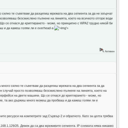
го силно те съветвам да разцепиш мрежата на два сегмента за да не хвърчат
 позволяваш безсмислено пълнене на линията, което на всичкото отгоре води
 Що се отнася до криптирането - може, но принципно с WPA2 трудно някой би
ваш и да кажеш голям ли е overhead-a
'>
Активен
а много силно те съветвам да разцепиш мрежата на два сегмента за да
ен случай просто позволяваш безсмислено пълнене на линията, което на
терфейси на двете машини. Що се отнася до криптирането - може, но
тие, та ако държиш много можеш да пробваш и да кажеш голям ли е
ните ресурси на компютрите зад Сървър-2 и обратното. Като за целта трябва
2.168.1.129/25. Демек да са два мреживите сегмента. IP схемата няма никакво