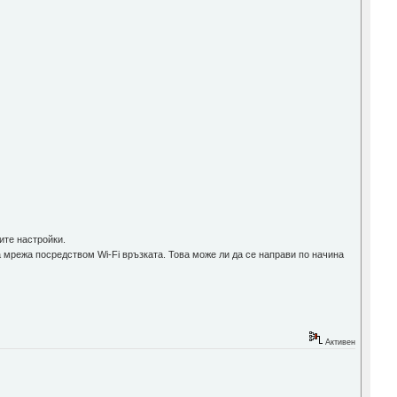
ите настройки.
 мрежа посредством Wi-Fi връзката. Това може ли да се направи по начина
Активен