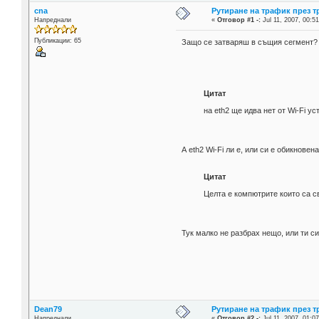
cna
Рутиране на трафик през 
Напреднали
«
Отговор #1 -:
Jul 11, 2007, 00:51
Публикации: 65
Защо се затваряш в същия сегмент?
Цитат
на eth2 ще идва нет от Wi-Fi у
А eth2 Wi-Fi ли е, или си е обикнове
Цитат
Целта е компютрите които са с
Тук малко не разбрах нещо, или ти с
Dean79
Рутиране на трафик през 
Напреднали
«
Отговор #2 -:
Jul 11, 2007, 01:07