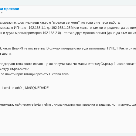
три мрежови
 »
 мрежите, щом незнаеш какво е "мрежов сегмент", но това си е твоя работа.
мрежа с ИП-та от 192.168.1.1 до 192.168.1.254(или колкото там си определил да се ви
ш и друга мрежа(примерно 192.168.2.0) - тя ти е друг мрежов сегмет.(дано да съм се
Ч, както Деан79 те посъветва. В случая по-правилно е да използваш ТУНЕЛ. Както си на
т други.
 подкараш това което искаш ще се получи така че машините зад Сървър-1, ако сложат 
а между сървърите?
а пакети пристигащи през етх1, става така:
 -i eth1 -o eth0 -j MASQUERADE
ежата, най-лесен е ip-tunneling , няма никакви криптирания и защити, но ти можеш да