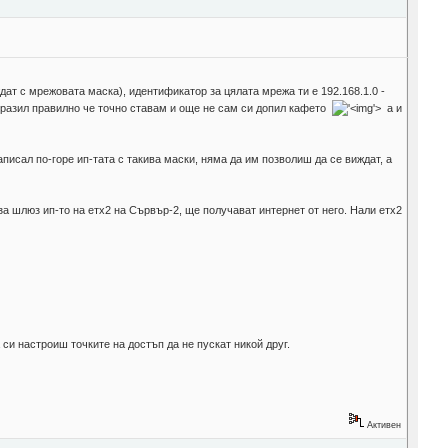
ждат с мрежовата маска), идентификатор за цялата мрежа ти е 192.168.1.0 -
 изразил правилно че точно ставам и още не сам си допил кафето
'>
а и
писал по-горе ип-тата с такива маски, няма да им позволиш да се виждат, а
за шлюз ип-то на етх2 на Сървър-2, ще получават интернет от него. Нали етх2
 си настроиш точките на достъп да не пускат никой друг.
Активен