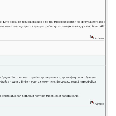
е. Като всеки от тези сървъри е с по три мрежови карти и конфигурацията им е
. Като клиентите зад двата сървъра трябва да се виждат помежду си в обща ЛАН
Активен
а бридж. Та, това което трябва да направиш е, да конфигурираш бриджа
рфейса - един с ВиФи и един за клиентите. Бриджваш тези 2 интерфейса
ия, която съм дал в първия пост ще ми свърши работа нали?
Активен