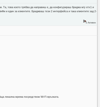
ж. Та, това което трябва да направиш е, да конфигурираш бриджа м/у етх1 и
иФи и един за клиентите. Бриджваш тези 2 интерфейса и така клиентите зад 2-
Активен
обща локална мрежа посредством Wi-Fi връзката.