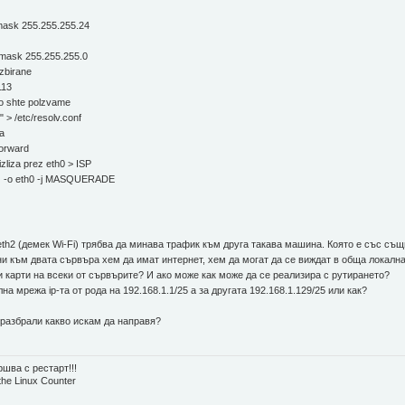
tmask 255.255.255.24
etmask 255.255.255.0
zbirane
113
o shte polzvame
> /etc/resolv.conf
a
forward
zliza prez eth0 > ISP
G -o eth0 -j MASQUERADE
 eth2 (демек Wi-Fi) трябва да минава трафик към друга такава машина. Която е със същ
и към двата сървъра хем да имат интернет, хем да могат да се виждат в обща локална
 карти на всеки от сървърите? И ако може как може да се реализира с рутирането?
а мрежа ip-та от рода на 192.168.1.1/25 а за другата 192.168.1.129/25 или как?
 разбрали какво искам да направя?
шва с рестарт!!!
the Linux Counter