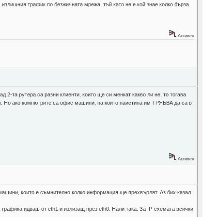
излишния трафик по безжичната мрежа, тъй като не е кой знае колко бърза.
Активен
 2-та рутера са разни клиенти, които ще си менкат какво ли не, то тогава
им. Но ако компютрите са офис машини, на които наистина им ТРЯБВА да са в
Активен
 машини, които е съмнително колко информация ще прехвърлят. Аз бих казал
 трафика идваш от eth1 и излизащ през eth0. Нали така. За IP-схемата всички