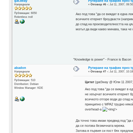
gat3way
Рутиране на трафик през 
Напреднали
«
Отговор #6 -:
Jul 11, 2007, 09:50
Публикации: 6050
Ако под това "да се виждат в една л
Relentless troll
всичките етернет броудкасти (наприм
до спад на производителността на ця
могъл да види какво минава, така че
"Knowledge is power" - France is Bacon
abadon
Рутиране на трафик през 
Напреднали
«
Отговор #7 -:
Jul 11, 2007, 10:18
Публикации: 510
Цитат
(gat3way @ Юли 11 2007,
Distribution: Debian
Window Manager: KDE
Ако под това "да се виждат в 
не хвърчат всичките етернет б
всичкото отгоре води до спад 
принципно с WPA2 трудно някой
overhead-a
'>
Да точно това имам предвид под "да 
да се ползва безжичната мрежа.
Затова в първия си пост бях предложи