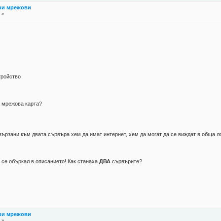
три мрежови
 »
стройство
на мрежова карта?
вързани към двата сървъра хем да имат интернет, хем да могат да се виждат в обща л
и се объркал в описанието! Как станаха
ДВА
сървърите?
три мрежови
 »