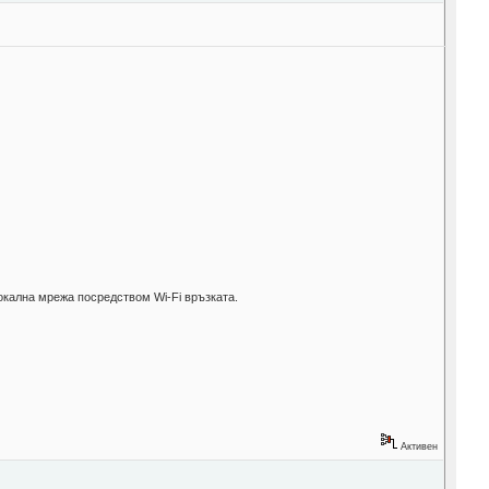
окална мрежа посредством Wi-Fi връзката.
Активен