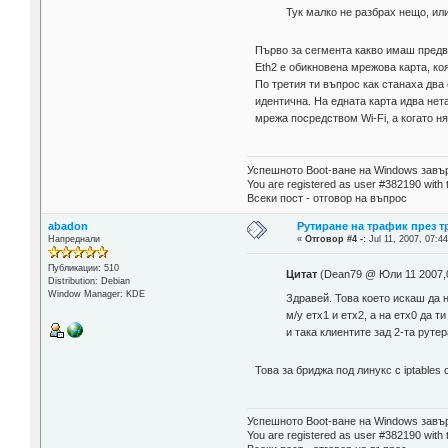
Тук малко не разбрах нещо, или
Първо за сегмента какво имаш предв
Eth2 е обикновена мрежова карта, ко
По третия ти въпрос как станаха два
идентична. На едната карта идва нета
мрежа посредством Wi-Fi, а когато ня
Успешното Boot-ване на Windows завър
You are registered as user #382190 with 
Всеки пост - отговор на въпрос
abadon
Рутиране на трафик през 
Напреднали
«
Отговор #4 -:
Jul 11, 2007, 07:44
Публикации: 510
Цитат
(Dean79 @ Юли 11 2007,
Distribution: Debian
Window Manager: KDE
Здравей. Това което искаш да 
м/у етх1 и етх2, а на етх0 да
и така клиентите зад 2-та руте
Това за бриджа под линукс с iptable
Успешното Boot-ване на Windows завър
You are registered as user #382190 with 