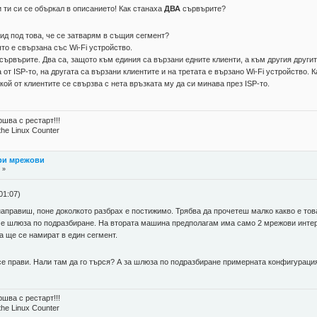
 ти си се объркал в описанието! Как станаха
ДВА
сървърите?
ид под това, че се затварям в същия сегмент?
ято е свързана със Wi-Fi устройство.
 сървърите. Два са, защото към единия са вързани едните клиенти, а към другия другит
 от ISP-то, на другата са вързани клиентите и на третата е вързано Wi-Fi устройство
кой от клиентите се свързва с нета връзката му да си минава през ISP-то.
шва с рестарт!!!
the Linux Counter
три мрежови
 »
01:07)
направиш, поне доколкото разбрах е постижимо. Трябва да прочетеш малко какво е тов
 ти е шлюза по подразбиране. На втората машина предполагам има само 2 мрежови инте
ра ще се намират в един сегмент.
s се прави. Нали там да го търся? А за шлюза по подразбиране примерната конфигурац
шва с рестарт!!!
the Linux Counter