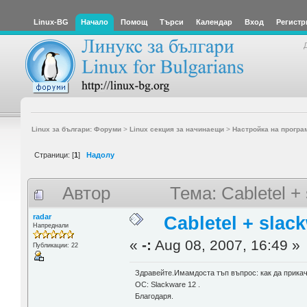
Linux-BG
Начало
Помощ
Търси
Календар
Вход
Регистр
Linux за българи: Форуми
>
Linux секция за начинаещи
>
Настройка на програ
Страници: [
1
]
Надолу
Автор
Тема: Cabletel +
radar
Cabletel + slac
Напреднали
«
-:
Aug 08, 2007, 16:49 »
Публикации: 22
Здравейте.Имамдоста тъп въпрос: как да прикача
ОС: Slackware 12 .
Благодаря.