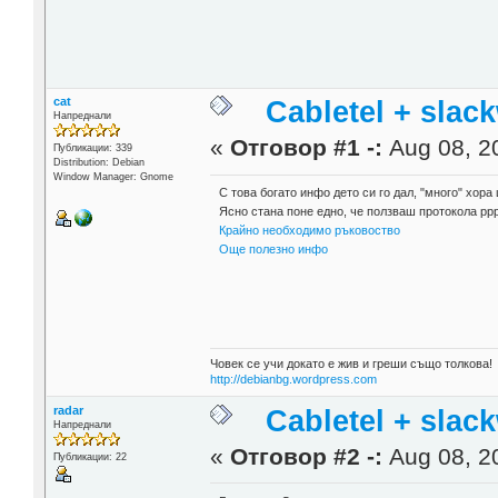
cat
Cabletel + slac
Напреднали
«
Отговор #1 -:
Aug 08, 20
Публикации: 339
Distribution: Debian
Window Manager: Gnome
С това богато инфо дето си го дал, "много" хора
Ясно стана поне едно, че ползваш протокола рр
Крайно необходимо ръковоство
Още полезно инфо
Човек се учи докато е жив и греши също толкова!
http://debianbg.wordpress.com
radar
Cabletel + slac
Напреднали
«
Отговор #2 -:
Aug 08, 20
Публикации: 22