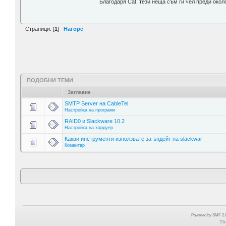
Благодаря Cat, тези неща съм ги чел преди окол
Страници: [
1
]
Нагоре
ПОДОБНИ ТЕМИ
Заглавие
SMTP Server на CableTel
Настройка на програми
RAID0 и Slackwarе 10.2
Настройка на хардуер
Какви инструменти използвате за ъпдейт на slackwar
Коментар
Powered by SMF 2.0
Th