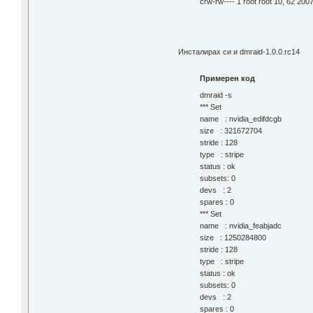
crw-rw---- 1 root root 10, 62 200
Инсталирах си и dmraid-1.0.0.rc14
Примерен код
dmraid -s
*** Set
name : nvidia_edifdcgb
size : 321672704
stride : 128
type : stripe
status : ok
subsets: 0
devs : 2
spares : 0
*** Set
name : nvidia_feabjadc
size : 1250284800
stride : 128
type : stripe
status : ok
subsets: 0
devs : 2
spares : 0