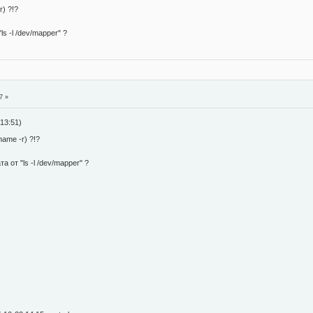
r) ?!?
s -l /dev/mapper" ?
7 »
13:51)
ame -r) ?!?
 от "ls -l /dev/mapper" ?