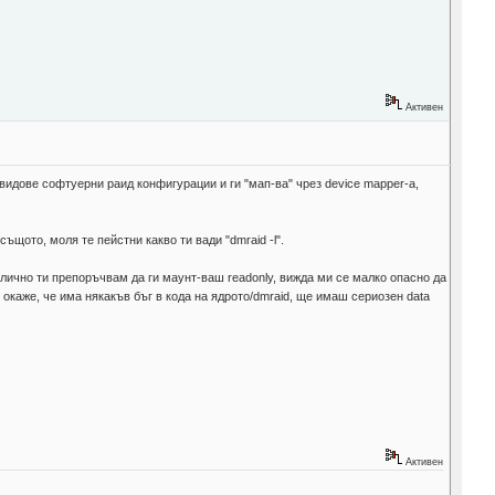
Активен
видове софтуерни раид конфигурации и ги "мап-ва" чрез device mapper-a,
ъщото, моля те пейстни какво ти вади "dmraid -l".
 лично ти препоръчвам да ги маунт-ваш readonly, вижда ми се малко опасно да
окаже, че има някакъв бъг в кода на ядрото/dmraid, ще имаш сериозен data
Активен