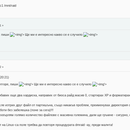
c1 /mnt/raid
1 »
, пиши
'>
Ще ми е интересно какво се е случило
'>
2 »
20:21)
отгоре, пиши
'>
Ще ми е интересно какво се е случило
'>
бавих още два хардиска, направих от биоса райд масив 0, стартирах XP и форматирах
осле изтрих друг файл от партишъна, също никакъв проблем, преименувах директория 
оти без забелешка (поне за сега)!!!
рехвърлям голямо количество файлове с масивна големина, дали ще гръмне - сигурно,
 на Linux-са поле трябва да повторя процедурата dmraid -ay, преди малнта!