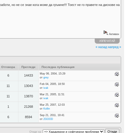
и, но не се знае кога може да гръмне!!! Тоест не го правете на дискове на
Активен
ИЗПЕЧАТАЙ
« назад
напред »
Отговора
Прегледи
Последна публикация
May 06, 2004, 15:29
6
14433
от
grey
Feb 04, 2005, 18:50
11
13043
от
ivak
Mar 21, 2005, 11:51
11
13870
от
ivak
Mar 25, 2007, 12:03
1
21268
от
Kollin
Sep 21, 2011, 19:41
6
8594
от
2GOOD
Отиди на: