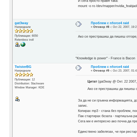
И сега просто правя така:
mount -o ro /dev/mapper/nvidia_feabjad
gat3way
Проблем с nforce4 raid
Напреднали
«
Отговор #8 -:
Oct 22, 2007, 19:2
Публикации: 6050
Ако се престрашиш да пишеш отгоре
Relentless troll
"Knowledge is power" - France is Bacon
TwisterBG
Проблем с nforce4 raid
Напреднали
«
Отговор #9 -:
Oct 23, 2007, 01:4
Публикации: 12
Цитат
(gat3way @ Окт. 22 2007,
Distribution: Slackware
Window Manager: KDE
Ако се престрашиш да пишеш 
За да не си гръмна информацията, до
запис.
Копирах mp3 - стана без проблем, п
Пак стартирах бозата - партишъна раб
Сега ми е интересно ако почна да п
Единствено забелязах, че при рестарт