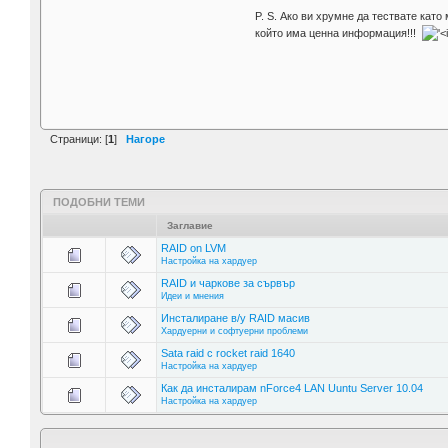
P. S. Ако ви хрумне да тествате ка
който има ценна информация!!!
Страници: [
1
]
Нагоре
ПОДОБНИ ТЕМИ
Заглавие
RAID on LVM
Настройка на хардуер
RAID и чаркове за сървър
Идеи и мнения
Инсталиране в/у RAID масив
Хардуерни и софтуерни проблеми
Sata raid с rocket raid 1640
Настройка на хардуер
Как да инсталирам nForce4 LAN Uuntu Server 10.04
Настройка на хардуер