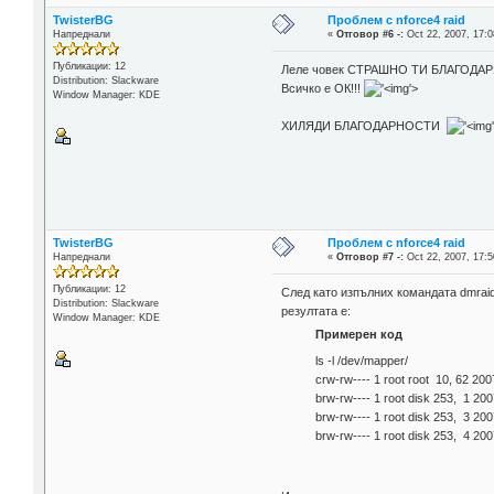
TwisterBG
Проблем с nforce4 raid
Напреднали
«
Отговор #6 -:
Oct 22, 2007, 17:0
Публикации: 12
Леле човек СТРАШНО ТИ БЛАГОДАРЯ,
Distribution: Slackware
Всичко е ОК!!!
'>
Window Manager: KDE
ХИЛЯДИ БЛАГОДАРНОСТИ
TwisterBG
Проблем с nforce4 raid
Напреднали
«
Отговор #7 -:
Oct 22, 2007, 17:5
Публикации: 12
След като изпълних командата dmraid
Distribution: Slackware
резултата е:
Window Manager: KDE
Примерен код
ls -l /dev/mapper/
crw-rw---- 1 root root 10, 62 200
brw-rw---- 1 root disk 253, 1 20
brw-rw---- 1 root disk 253, 3 20
brw-rw---- 1 root disk 253, 4 20