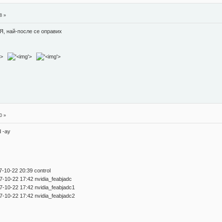
8 »
 най-после се оправих
'>
'>
'>
0 »
 -ay
7-10-22 20:39 control
07-10-22 17:42 nvidia_feabjadc
07-10-22 17:42 nvidia_feabjadc1
07-10-22 17:42 nvidia_feabjadc2