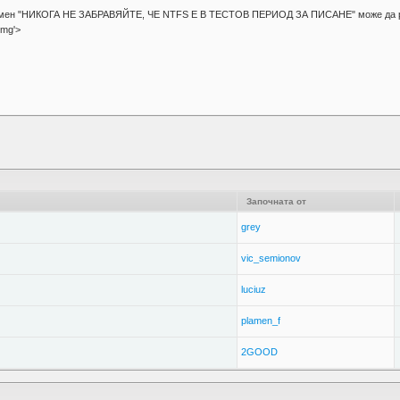
то мен "НИКОГА НЕ ЗАБРАВЯЙТЕ, ЧЕ NTFS Е В ТЕСТОВ ПЕРИОД ЗА ПИСАНЕ" може да работ
'>
Започната от
grey
vic_semionov
luciuz
plamen_f
2GOOD