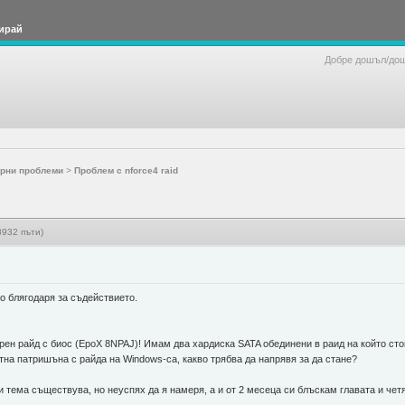
ирай
Добре дошъл/до
рни проблеми
>
Проблем с nforce4 raid
8932 пъти)
о блягодаря за съдействието.
н райд с биос (EpoX 8NPAJ)! Имам два хардиска SATA обединени в раид на който стой
тна патришъна с райда на Windows-са, какво трябва да напрявя за да стане?
 тема съществува, но неуспях да я намеря, а и от 2 месеца си блъскам главата и четя 