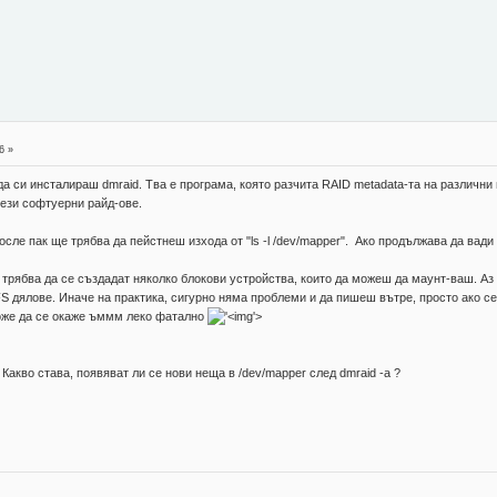
6 »
а си инсталираш dmraid. Тва е програма, която разчита RAID metadata-та на различни 
тези софтуерни райд-ове.
сле пак ще трябва да пейстнеш изхода от "ls -l /dev/mapper". Ако продължава да вади с
е трябва да се създадат няколко блокови устройства, които да можеш да маунт-ваш. Аз
дялове. Иначе на практика, сигурно няма проблеми и да пишеш вътре, просто ако се 
 може да се окаже ъммм леко фатално
'>
. Какво става, появяват ли се нови неща в /dev/mapper след dmraid -a ?