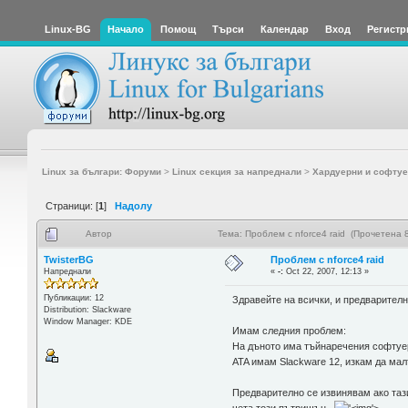
Linux-BG
Начало
Помощ
Търси
Календар
Вход
Регистр
Linux за българи: Форуми
>
Linux секция за напреднали
>
Хардуерни и софтуе
Страници: [
1
]
Надолу
Автор
Тема: Проблем с nforce4 raid (Прочетена 
TwisterBG
Проблем с nforce4 raid
Напреднали
«
-:
Oct 22, 2007, 12:13 »
Публикации: 12
Здравейте на всички, и предварителн
Distribution: Slackware
Window Manager: KDE
Имам следния проблем:
На дъното има тъйнаречения софтуере
ATA имам Slackware 12, изкам да мал
Предварително се извинявам ако тази