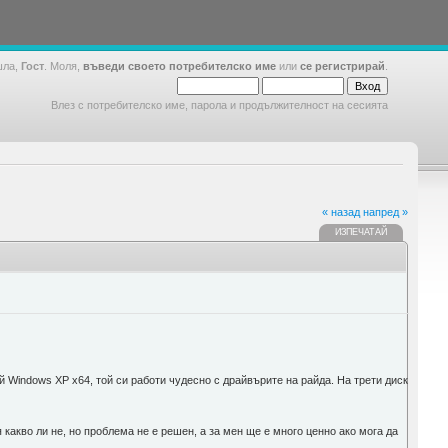
шла,
Гост
. Моля,
въведи своето потребителско име
или
се регистрирай
.
Влез с потребителско име, парола и продължителност на сесията
« назад
напред »
ИЗПЕЧАТАЙ
 Windows XP x64, той си работи чудесно с драйвърите на райда. На трети диск
какво ли не, но проблема не е решен, а за мен ще е много ценно ако мога да