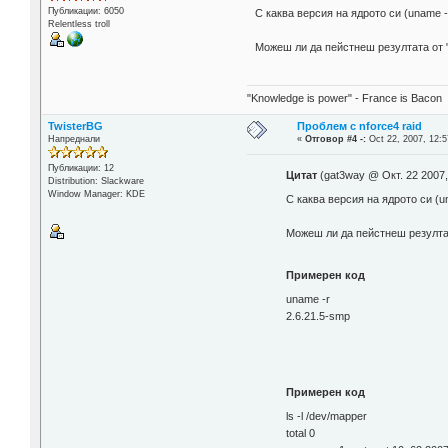
Публикации: 6050
С каква версия на ядрото си (uname -
Relentless troll
Можеш ли да пейстнеш резултата от "l
"Knowledge is power" - France is Bacon
TwisterBG
Проблем с nforce4 raid
Напреднали
«
Отговор #4 -:
Oct 22, 2007, 12:5
Публикации: 12
Цитат
(gat3way @ Окт. 22 2007,
Distribution: Slackware
Window Manager: KDE
С каква версия на ядрото си (un
Можеш ли да пейстнеш резултата
Примерен код
uname -r
2.6.21.5-smp
Примерен код
ls -l /dev/mapper
total 0