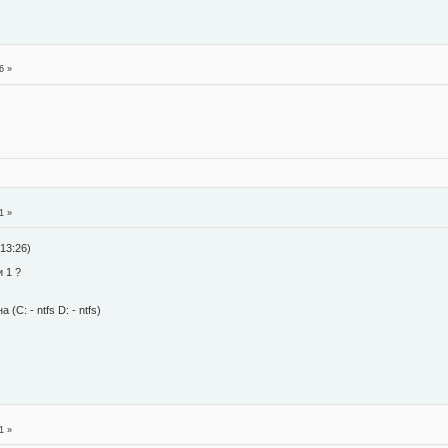
6 »
1 »
13:26)
 1 ?
(C: - ntfs D: - ntfs)
1 »