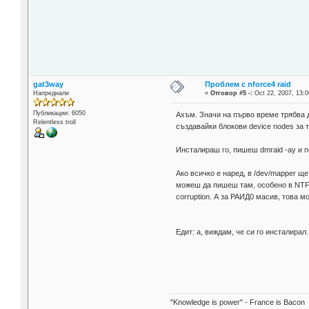
gat3way
Проблем с nforce4 raid
Напреднали
«
Отговор #5 -:
Oct 22, 2007, 13:0
Публикации: 6050
Ахъм. Значи на първо време трябва д
Relentless troll
създавайки блокови device nodes за 
Инсталираш го, пишеш dmraid -ay и по
Ако всичко е наред, в /dev/mapper щ
можеш да пишеш там, особено в NTFS 
corruption. А за РАИД0 масив, това
Едит: а, виждам, че си го инсталирал
"Knowledge is power" - France is Bacon