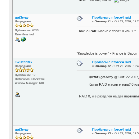
чета този пътришън.
'>
gat3way
Проблем с nforce4 raid
Напреднали
«
Отговор #1 -:
Oct 22, 2007, 12:2
Публикации: 6050
Какъв RAID масив е това? 0 или 1 ?
Relentless troll
"Knowledge is power" - France is Bacon
TwisterBG
Проблем с nforce4 raid
Напреднали
«
Отговор #2 -:
Oct 22, 2007, 12:4
Публикации: 12
Цитат
(gat3way @ Окт. 22 2007,
Distribution: Slackware
Window Manager: KDE
Какъв RAID масив е това? 0 или
RAID 0, и е разделен на два партишъна 
gat3way
Проблем с nforce4 raid
Напреднали
«
Отговор #3 -:
Oct 22, 2007, 12:5