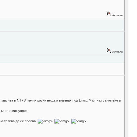
Активен
Активен
 масива в NTFS, качих разни неща и влезнах под Linux. Малтнах за четене и
със същият успех.
 но трябва да се пробва
'>
'>
'>