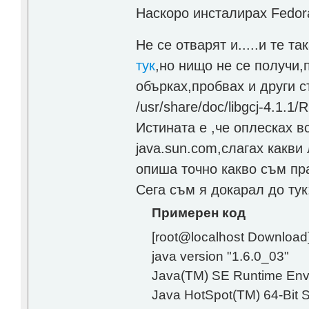
Наскоро инсталирах Fedora
Не се отварят и.....и те та
тук
,но нищо не се получи,
обърках,пробвах и други 
/usr/share/doc/libgcj-4.1.1
Истината е ,че оплесках в
java.sun.com,слагах какв
опиша точно какво съм пр
Сега съм я докарал до тук
Примерен код
[root@localhost Download]
java version "1.6.0_03"
Java(TM) SE Runtime Envi
Java HotSpot(TM) 64-Bit S