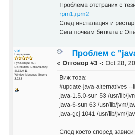
Проблема отстраних с тези
rpm1
,
rpm2
След инсталация и рестарт,
Сега почвам битката с Оп
gizi_
Проблем с "java
Напреднали
«
Отговор #3 -:
Oct 28, 20
Публикации: 521
Distribution: Debian/Lenny,
SLES/9-11
Window Manager: Gnome
Виж това:
2.22.3
#update-java-alternatives --l
java-1.5.0-sun 53 /usr/lib/j
java-6-sun 63 /usr/lib/jvm/j
java-gcj 1041 /usr/lib/jvm/ja
След което според зависи 