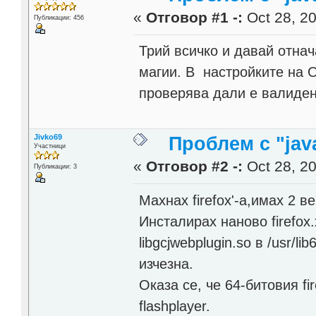
«
Отговор #1 -:
Oct 28, 20
Публикации: 456
Трий всичко и давай отна
магии. В настройките на О
проверява дали е валиден
Jivko69
Проблем с "java
Участници
«
Отговор #2 -:
Oct 28, 20
Публикации: 3
Махнах firefox'-a,имах 2 в
Инсталирах наново firefox
libgcjwebplugin.so в /usr/lib
изчезна.
Оказа се, че 64-битовия f
flashplayer.