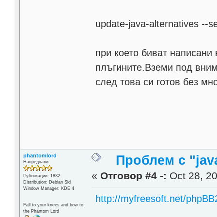
update-java-alternatives --s
при което биват написани 
плъгините.Вземи под внима
след това си готов без мн
phantomlord
Проблем с "java
Напреднали
«
Отговор #4 -:
Oct 28, 20
Публикации: 1832
Distribution: Debian Sid
Window Manager: KDE 4
http://myfreesoft.net/phpBB
Fall to your knees and bow to
the Phantom Lord