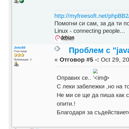
http://myfreesoft.net/phpBB
Помогни си сам, за да ти п
Linux - connecting people...
Jivko69
Проблем с "java
Участници
«
Отговор #5 -:
Oct 29, 20
Публикации: 3
Оправих се..
'>
С леки забележки ,но на т
Не ми се ще да пиша как ст
опити.!
Благодаря за съдействиет