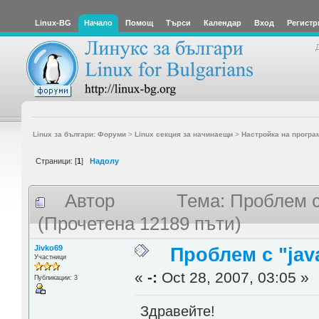
Linux-BG
Начало
Помощ
Търси
Календар
Вход
Регистр
Linux за българи: Форуми
>
Linux секция за начинаещи
>
Настройка на програ
Страници: [
1
]
Надолу
Автор
Тема: Проблем с "
(Прочетена 12189 пъти)
Jivko69
Проблем с "java
Участници
«
-:
Oct 28, 2007, 03:05 »
Публикации: 3
Здравейте!