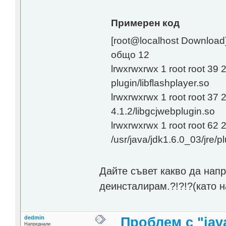
Примерен код
[root@localhost Download]# 
общо 12
lrwxrwxrwx 1 root root 39 22
plugin/libflashplayer.so
lrwxrwxrwx 1 root root 37 2
4.1.2/libgcjwebplugin.so
lrwxrwxrwx 1 root root 62 2
/usr/java/jdk1.6.0_03/jre/p
Дайте съвет какво да напр
деинсталирам.?!?!?(като н
dedmin
Проблем с "java
Напреднали