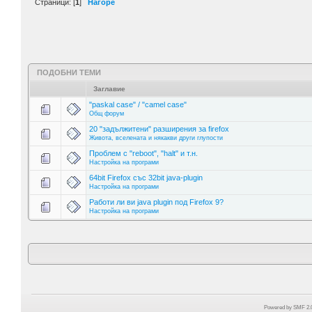
Страници: [
1
]
Нагоре
ПОДОБНИ ТЕМИ
Заглавие
"paskal case" / "camel case"
Общ форум
20 "задължитени" разширения за firefox
Живота, вселената и някакви други глупости
Проблем с "reboot", "halt" и т.н.
Настройка на програми
64bit Firefox със 32bit java-plugin
Настройка на програми
Работи ли ви java plugin под Firefox 9?
Настройка на програми
Powered by SMF 2.0