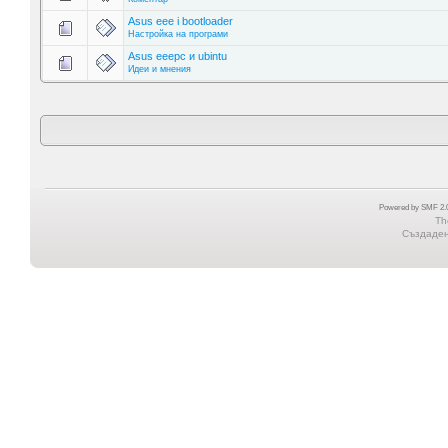
Asus eee i bootloader
Настройка на програми
Asus eeepc и ubintu
Идеи и мнения
Powered by SMF 2.0
Th
Създадена