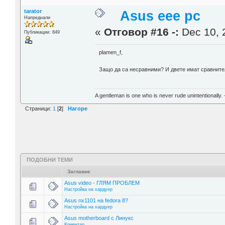
tarator
Asus eee pc
Напреднали
«
Отговор #16 -:
Dec 10, 
Публикации: 849
plamen_f,
Защо да са несравними? И двете имат сравнител
A gentleman is one who is never rude unintentionally.
Страници:
1
[
2
]
Нагоре
ПОДОБНИ ТЕМИ
Заглавие
Asus video - ГЛЯМ ПРОБЛЕМ
Настройка на хардуер
Asus nx1101 на fedora 8?
Настройка на хардуер
Asus motherboard с Линукс
Коментар