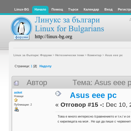
Linux-BG
Начало
Помощ
Търси
Календар
Вход
Регистр
Linux за българи: Форуми
>
Нетехнически теми
>
Коментар
>
Asus eee pc
Страници:
1
[
2
]
Надолу
Автор
Тема: Asus eee 
asket
Asus eee pc
Новаци
«
Отговор #15 -:
Dec 10, 
Публикации: 2
Това е много интересно /сравнението и т.н./ и с
с кирилицата на моя . Не ще да пише с червенит