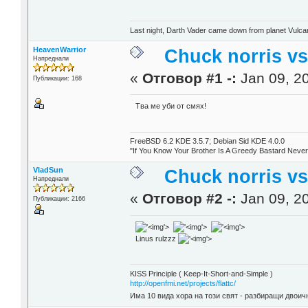
Last night, Darth Vader came down from planet Vulcan a
HeavenWarrior
Chuck norris vs
Напреднали
«
Отговор #1 -:
Jan 09, 20
Публикации: 168
Тва ме уби от смях!
FreeBSD 6.2 KDE 3.5.7; Debian Sid KDE 4.0.0
"If You Know Your Brother Is A Greedy Bastard Nev
VladSun
Chuck norris vs
Напреднали
«
Отговор #2 -:
Jan 09, 20
Публикации: 2166
'>
'>
'>
Linus rulzzz
'>
KISS Principle ( Keep-It-Short-and-Simple )
http://openfmi.net/projects/flattc/
Има 10 вида хора на този свят - разбиращи двоичн