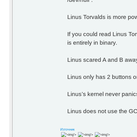
Linus Torvalds is more pow
If you could read Linus To
is entirely in binary.
Linus scared A and B away
Linus only has 2 buttons on
Linus’s kernel never panic
Linus does not use the GC
Източник
'>
'>
'>