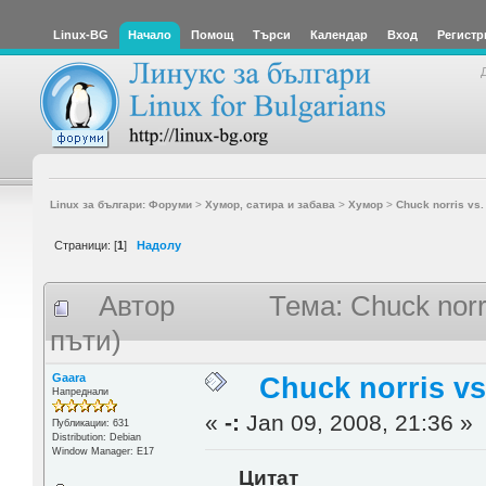
Linux-BG
Начало
Помощ
Търси
Календар
Вход
Регистр
Linux за българи: Форуми
>
Хумор, сатира и забава
>
Хумор
>
Chuck norris vs. 
Страници: [
1
]
Надолу
Автор
Тема: Chuck norr
пъти)
Gaara
Chuck norris vs
Напреднали
«
-:
Jan 09, 2008, 21:36 »
Публикации: 631
Distribution: Debian
Window Manager: E17
Цитат