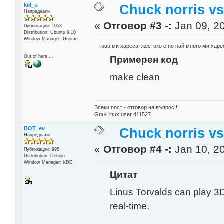
kill_u
Chuck norris vs
Напреднали
«
Отговор #3 -:
Jan 09, 20
Публикации: 1058
Distribution: Ubuntu 9.10
Window Manager: Gnome
Това ми хареса, жестоко е но най много ми харе
Out of here....
Примерен код
make clean
Всеки пост - отговор на въпрос!!!
Gnu/Linux user 411527
BOT_ev
Chuck norris vs
Напреднали
«
Отговор #4 -:
Jan 10, 20
Публикации: 995
Distribution: Debian
Window Manager: KDE
Цитат
Linus Torvalds can play 3D
real-time.