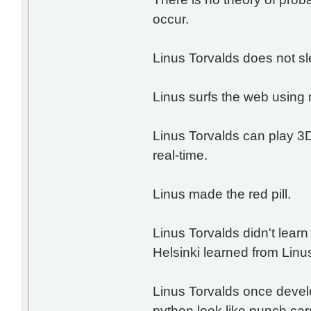
occur.
Linus Torvalds does not s
Linus surfs the web using 
Linus Torvalds can play 3D
real-time.
Linus made the red pill.
Linus Torvalds didn't learn 
Helsinki learned from Linu
Linus Torvalds once deve
python look like punch car