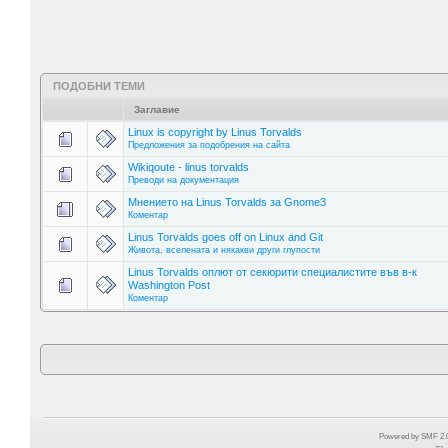
ПОДОБНИ ТЕМИ
Заглавие
Linux is copyright by Linus Torvalds
Предложения за подобрения на сайта
Wikiqoute - linus torvalds
Преводи на документация
Мнението на Linus Torvalds за Gnome3
Коментар
Linus Torvalds goes off on Linux and Git
Живота, вселената и някакви други глупости
Linus Torvalds оплют от секюрити специалистите във в-к
Washington Post
Коментар
Powered by SMF 2.0