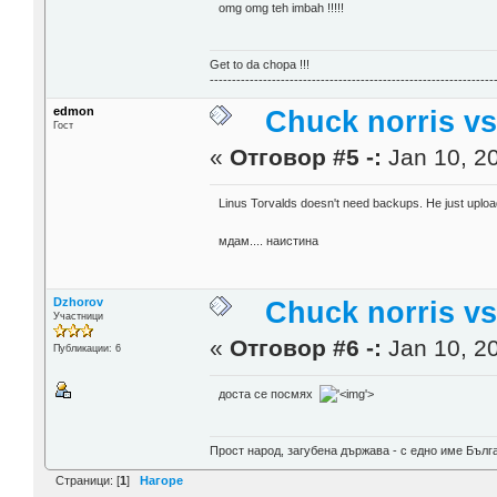
omg omg teh imbah !!!!!
Get to da chopa !!!
----------------------------------------------------------------
edmon
Chuck norris vs
Гост
«
Отговор #5 -:
Jan 10, 20
Linus Torvalds doesn't need backups. He just uploads
мдам.... наистина
Dzhorov
Chuck norris vs
Участници
«
Отговор #6 -:
Jan 10, 20
Публикации: 6
доста се посмях
'>
Прост народ, загубена държава - с едно име Бълг
Страници: [
1
]
Нагоре