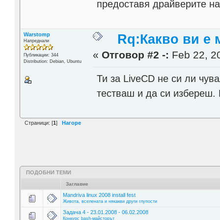
предоставя драйверите на 
Warstomp
Rq:Какво ви е 
Напреднали
«
Отговор #2 -:
Feb 22, 20
Публикации: 344
Distribution: Debian, Ubuntu
Ти за LiveCD не си ли чув
тестваш и да си избереш. 
Страници: [
1
]
Нагоре
ПОДОБНИ ТЕМИ
Заглавие
Mandriva linux 2008 install fest
Живота, вселената и някакви други глупости
Задача 4 - 23.01.2008 - 06.02.2008
Конкурс bash-майсторът