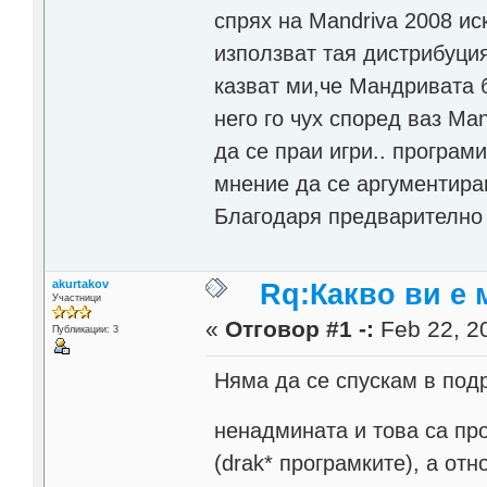
спрях на Mandriva 2008 ис
използват тая дистрибуция 
казват ми,че Мандривата б
него го чух според ваз Man
да се праи игри.. програм
мнение да се аргументира
Благодаря предварително
akurtakov
Rq:Какво ви е 
Участници
«
Отговор #1 -:
Feb 22, 20
Публикации: 3
Няма да се спускам в под
ненадмината и това са пр
(drak* програмките), а отн