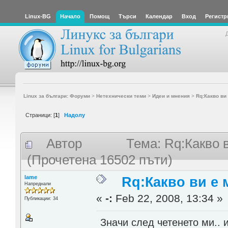
Linux-BG
Начало
Помощ
Търси
Календар
Вход
Регистр
Linux за българи: Форуми
>
Нетехнически теми
>
Идеи и мнения
>
Rq:Какво ви
Страници: [
1
]
Надолу
Автор
Тема: Rq:Какво 
(Прочетена 16502 пъти)
lame
Rq:Какво ви е 
Напреднали
«
-:
Feb 22, 2008, 13:34 »
Публикации: 34
Значи след четенето ми.. 