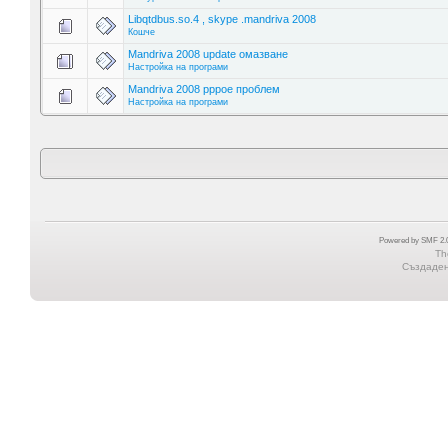
Libqtdbus.so.4 , skype .mandriva 2008
Кошче
Mandriva 2008 update омазване
Настройка на програми
Mandriva 2008 pppoe проблем
Настройка на програми
Powered by SMF 2.0
Th
Създадена